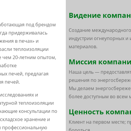
Видение компан
, работающая под брендом
Создание международного
егда придерживалась
индустрии огнеупорных и
ения в печах» и
материалов.
расли теплоизоляции
 чем 20-летним опытом,
Миссия компани
работке
Наша цель — предоставля
ых печей, предлагая
решения по энергосбереже
я печей.
Мы делаем энергосбереже
исследованиях и
более доступным во всем 
атурной теплоизоляции
Ценность компа
ючающие консультации по
складское хранение и
Клиент на первом месте; 
м профессиональную
бороться.