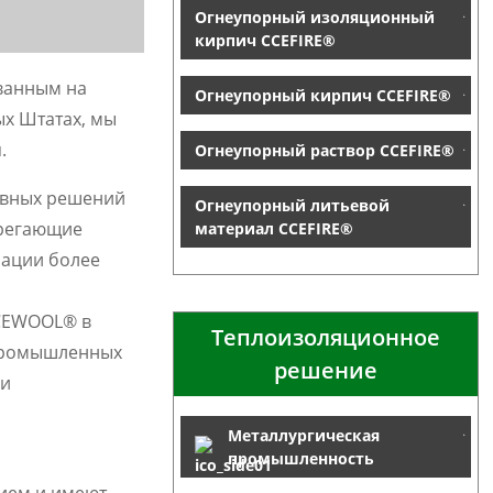
Огнеупорный изоляционный
кирпич CCEFIRE®
ванным на
Огнеупорный кирпич CCEFIRE®
ых Штатах, мы
.
Огнеупорный раствор CCEFIRE®
ивных решений
Огнеупорный литьевой
ерегающие
материал CCEFIRE®
зации более
CCEWOOL® в
Теплоизоляционное
 промышленных
решение
ии
Металлургическая
промышленность