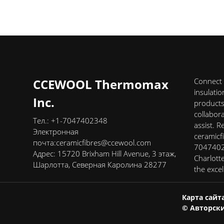
CCEWOOL Thermomax
Connect 
insulati
Inc.
products,
collabor
Тел.: +1-7047402348
assist. R
Электронная
ceramicf
почта:
ceramicfibres@ccewool.com
70474023
Адрес: 15720 Brixham Hill Avenue, 3 этаж,
Charlott
Шарлотта, Северная Каролина 28277
the exce
Карта сайт
© Авторски