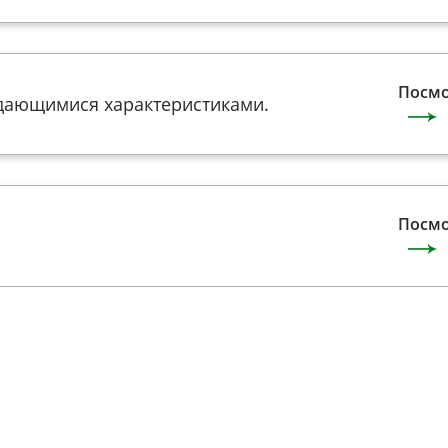
Посмо
дающимися характеристиками.
Посмо