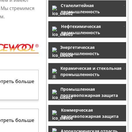
ием и имеют
Сталелитейная
. Мы стремимся
промышленность
м.
Нефтехимическая
промышленность
Энергетическая
промышленность
Керамическая и стекольная
промышленность
треть больше
Промышленная
противопожарная защита
Коммерческая
противопожарная защита
треть больше
Аэрокосмическая отрасль