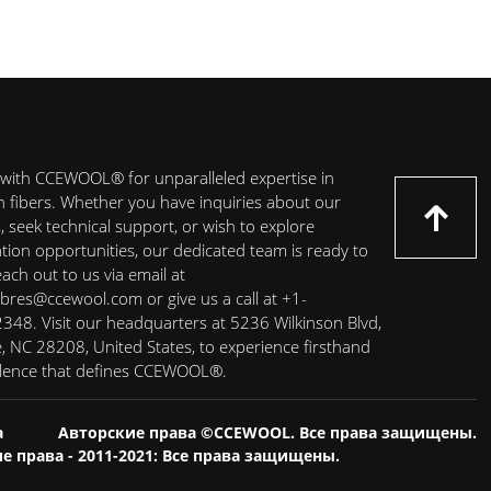
with CCEWOOL® for unparalleled expertise in
on fibers. Whether you have inquiries about our
 seek technical support, or wish to explore
ation opportunities, our dedicated team is ready to
each out to us via email at
ibres@ccewool.com or give us a call at +1-
48. Visit our headquarters at 5236 Wilkinson Blvd,
e, NC 28208, United States, to experience firsthand
llence that defines CCEWOOL®.
а
Авторские права ©CCEWOOL. Все права защищены.
е права - 2011-2021: Все права защищены.