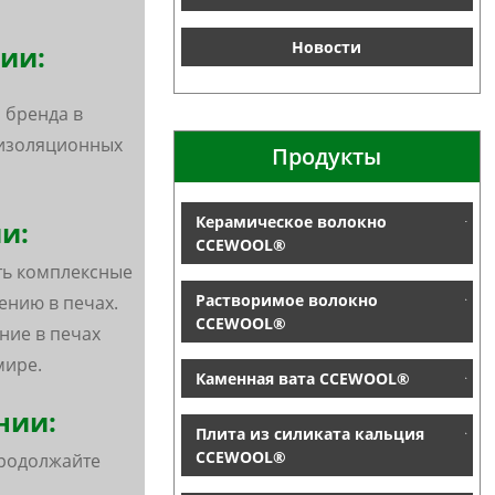
Новости
ии:
 бренда в
 изоляционных
Продукты
Керамическое волокно
и:
CCEWOOL®
ть комплексные
Растворимое волокно
нию в печах.
CCEWOOL®
ние в печах
мире.
Каменная вата CCEWOOL®
нии:
Плита из силиката кальция
CCEWOOL®
продолжайте