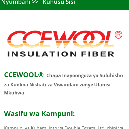
Nyumbani
Kuhusu Sisi
CCEWOOL®
- Chapa Inayoongoza ya Suluhisho
za Kuokoa Nishati za Viwandani zenye Ufanisi
Mkubwa
Wasifu wa Kampuni:
Kampuni ya Kuhami Joto ya Double Egrets, Ltd. chini ya