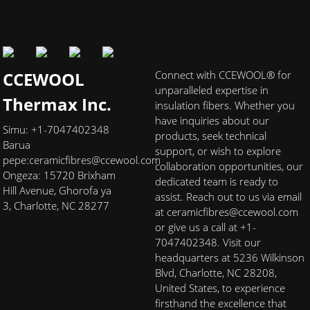
CCEWOOL
Connect with CCEWOOL® for
unparalleled expertise in
Thermax Inc.
insulation fibers. Whether you
have inquiries about our
Simu: +1-7047402348
products, seek technical
Barua
support, or wish to explore
pepe:
ceramicfibres@ccewool.com
collaboration opportunities, our
Ongeza: 15720 Brixham
dedicated team is ready to
Hill Avenue, Ghorofa ya
assist. Reach out to us via email
3, Charlotte, NC 28277
at ceramicfibres@ccewool.com
or give us a call at +1-
7047402348. Visit our
headquarters at 5236 Wilkinson
Blvd, Charlotte, NC 28208,
United States, to experience
firsthand the excellence that