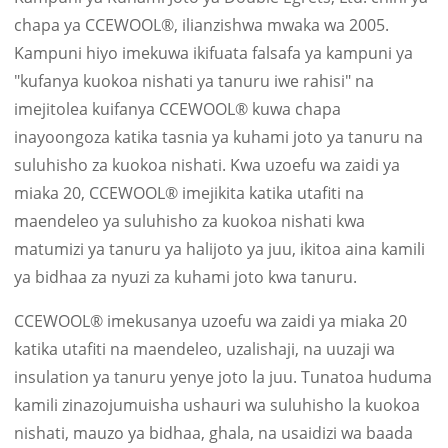
chapa ya CCEWOOL®, ilianzishwa mwaka wa 2005.
Kampuni hiyo imekuwa ikifuata falsafa ya kampuni ya
"kufanya kuokoa nishati ya tanuru iwe rahisi" na
imejitolea kuifanya CCEWOOL® kuwa chapa
inayoongoza katika tasnia ya kuhami joto ya tanuru na
suluhisho za kuokoa nishati. Kwa uzoefu wa zaidi ya
miaka 20, CCEWOOL® imejikita katika utafiti na
maendeleo ya suluhisho za kuokoa nishati kwa
matumizi ya tanuru ya halijoto ya juu, ikitoa aina kamili
ya bidhaa za nyuzi za kuhami joto kwa tanuru.
CCEWOOL® imekusanya uzoefu wa zaidi ya miaka 20
katika utafiti na maendeleo, uzalishaji, na uuzaji wa
insulation ya tanuru yenye joto la juu. Tunatoa huduma
kamili zinazojumuisha ushauri wa suluhisho la kuokoa
nishati, mauzo ya bidhaa, ghala, na usaidizi wa baada