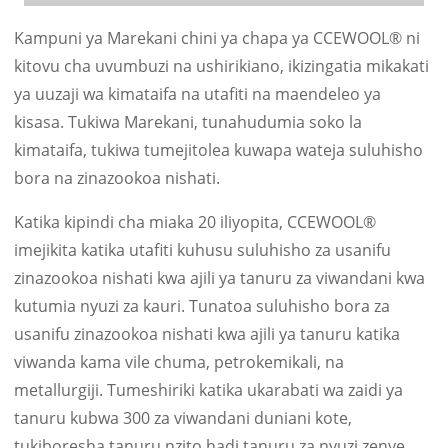
Kampuni ya Marekani chini ya chapa ya CCEWOOL® ni
kitovu cha uvumbuzi na ushirikiano, ikizingatia mikakati
ya uuzaji wa kimataifa na utafiti na maendeleo ya
kisasa. Tukiwa Marekani, tunahudumia soko la
kimataifa, tukiwa tumejitolea kuwapa wateja suluhisho
bora na zinazookoa nishati.
Katika kipindi cha miaka 20 iliyopita, CCEWOOL®
imejikita katika utafiti kuhusu suluhisho za usanifu
zinazookoa nishati kwa ajili ya tanuru za viwandani kwa
kutumia nyuzi za kauri. Tunatoa suluhisho bora za
usanifu zinazookoa nishati kwa ajili ya tanuru katika
viwanda kama vile chuma, petrokemikali, na
metallurgiji. Tumeshiriki katika ukarabati wa zaidi ya
tanuru kubwa 300 za viwandani duniani kote,
tukiboresha tanuru nzito hadi tanuru za nyuzi zenye