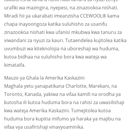
urafiki wa mazingira, nyepesi, na zinazookoa nishati.
Miradi hii ya ukarabati imeanzisha CCEWOOL® kama
chapa inayoongoza katika suluhisho za usanifu
zinazookoa nishati kwa ufanisi mkubwa kwa tanuru za
viwandani za nyuzi za kauri. Tutaendelea kujitolea katika
uvumbuzi wa kiteknolojia na uboreshaji wa huduma,
kutoa bidhaa na suluhisho bora kwa wateja wa
kimataifa.
Mauzo ya Ghala la Amerika Kaskazini
Maghala yetu yanapatikana Charlotte, Marekani, na
Toronto, Kanada, yakiwa na vifaa kamili na orodha ya
kutosha ili kutoa huduma bora na rahisi za uwasilishaji
kwa wateja Amerika Kaskazini. Tumejitolea kutoa
huduma bora kupitia mifumo ya haraka ya majibu na
vifaa vya usafirishaji vinavyoaminika.