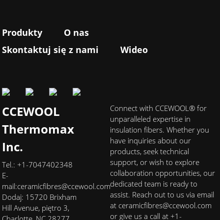
Produkty
O nas
Skontaktuj się z nami
Wideo
CCEWOOL
Connect with CCEWOOL® for
unparalleled expertise in
Thermomax
insulation fibers. Whether you
have inquiries about our
Inc.
products, seek technical
support, or wish to explore
Tel.: +1-7047402348
collaboration opportunities, our
E-
dedicated team is ready to
mail:
ceramicfibres@ccewool.com
assist. Reach out to us via email
Dodaj: 15720 Brixham
at ceramicfibres@ccewool.com
Hill Avenue, piętro 3,
or give us a call at +1-
Charlotte, NC 28277