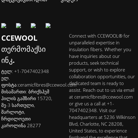
CCEWOOL
Connect with CCEWOOL® for
unparalleled expertise in
თერმომაქსი
insulation fibers. Whether you
have inquiries about our
ინკ.
products, seek technical
support, or wish to explore
ტელ: +1-7047402348
collaboration opportunities, our
ელ.
dedicated team is ready to
ფოსტა:
ceramicfibres@ccewool.com
assist. Reach out to us via email
მისამართი: ბრიქსჰემ
at ceramicfibres@ccewool.com
ჰილის გამზირი 15720,
or give us a call at +1-
მე-3 სართული,
7047402348. Visit our
შარლოტი,
headquarters at 5236 Wilkinson
ჩრდილოეთი
Blvd, Charlotte, NC 28208,
კაროლინა 28277
United States, to experience
firsthand the excellence that