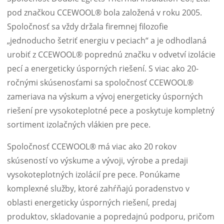
pod značkou CCEWOOL® bola založená v roku 2005.
Spoločnosť sa vždy držala firemnej filozofie
„jednoducho šetriť energiu v peciach“ a je odhodlaná
urobiť z CCEWOOL® poprednú značku v odvetví izolácie
pecí a energeticky úsporných riešení. S viac ako 20-
ročnými skúsenosťami sa spoločnosť CCEWOOL®
zameriava na výskum a vývoj energeticky úsporných
riešení pre vysokoteplotné pece a poskytuje kompletný
sortiment izolačných vlákien pre pece.
Spoločnosť CCEWOOL® má viac ako 20 rokov
skúseností vo výskume a vývoji, výrobe a predaji
vysokoteplotných izolácií pre pece. Ponúkame
komplexné služby, ktoré zahŕňajú poradenstvo v
oblasti energeticky úsporných riešení, predaj
produktov, skladovanie a popredajnú podporu, pričom