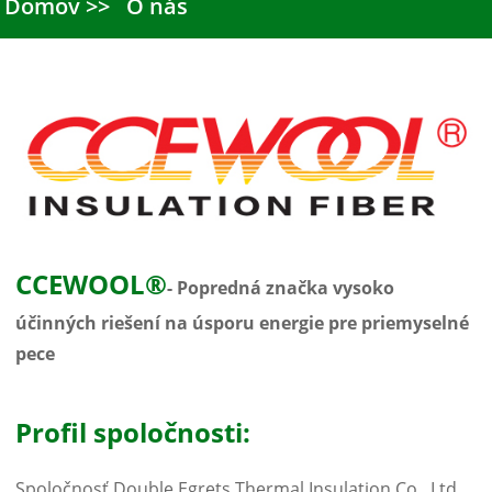
Domov
O nás
CCEWOOL®
- Popredná značka vysoko
účinných riešení na úsporu energie pre priemyselné
pece
Profil spoločnosti:
Spoločnosť Double Egrets Thermal Insulation Co., Ltd.