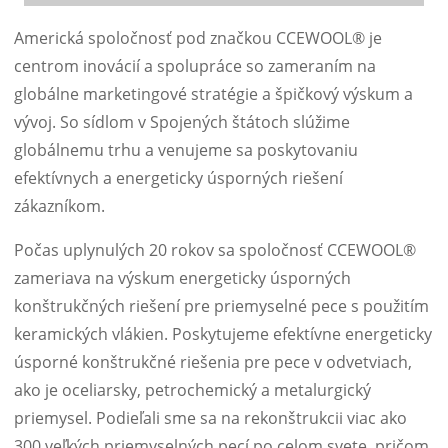
Americká spoločnosť pod značkou CCEWOOL® je
centrom inovácií a spolupráce so zameraním na
globálne marketingové stratégie a špičkový výskum a
vývoj. So sídlom v Spojených štátoch slúžime
globálnemu trhu a venujeme sa poskytovaniu
efektívnych a energeticky úsporných riešení
zákazníkom.
Počas uplynulých 20 rokov sa spoločnosť CCEWOOL®
zameriava na výskum energeticky úsporných
konštrukčných riešení pre priemyselné pece s použitím
keramických vlákien. Poskytujeme efektívne energeticky
úsporné konštrukčné riešenia pre pece v odvetviach,
ako je oceliarsky, petrochemický a metalurgický
priemysel. Podieľali sme sa na rekonštrukcii viac ako
300 veľkých priemyselných pecí po celom svete, pričom