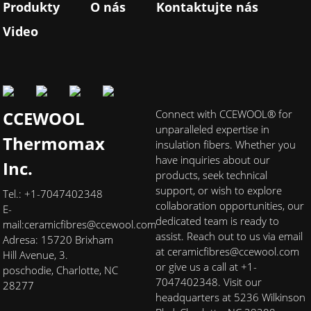
Produkty
O nás
Kontaktujte nás
Video
CCEWOOL
Connect with CCEWOOL® for
unparalleled expertise in
Thermomax
insulation fibers. Whether you
have inquiries about our
Inc.
products, seek technical
support, or wish to explore
Tel.: +1-7047402348
collaboration opportunities, our
E-
dedicated team is ready to
mail:
ceramicfibres@ccewool.com
assist. Reach out to us via email
Adresa: 15720 Brixham
at ceramicfibres@ccewool.com
Hill Avenue, 3.
or give us a call at +1-
poschodie, Charlotte, NC
7047402348. Visit our
28277
headquarters at 5236 Wilkinson