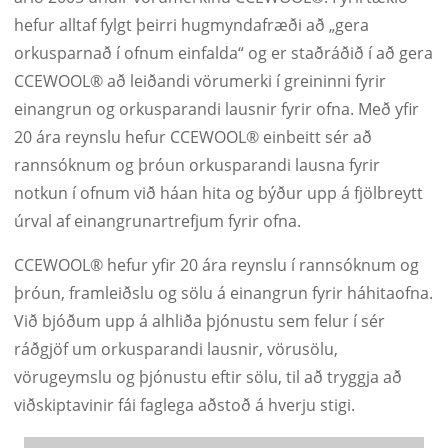
hefur alltaf fylgt þeirri hugmyndafræði að „gera
orkusparnað í ofnum einfalda“ og er staðráðið í að gera
CCEWOOL® að leiðandi vörumerki í greininni fyrir
einangrun og orkusparandi lausnir fyrir ofna. Með yfir
20 ára reynslu hefur CCEWOOL® einbeitt sér að
rannsóknum og þróun orkusparandi lausna fyrir
notkun í ofnum við háan hita og býður upp á fjölbreytt
úrval af einangrunartrefjum fyrir ofna.
CCEWOOL® hefur yfir 20 ára reynslu í rannsóknum og
þróun, framleiðslu og sölu á einangrun fyrir háhitaofna.
Við bjóðum upp á alhliða þjónustu sem felur í sér
ráðgjöf um orkusparandi lausnir, vörusölu,
vörugeymslu og þjónustu eftir sölu, til að tryggja að
viðskiptavinir fái faglega aðstoð á hverju stigi.