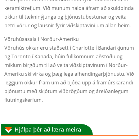
keramiktrefjum. Við munum halda áfram að skuldbinda
okkur til tækninýjunga og þjónustubestunar og veita
betri vörur og lausnir fyrir viðskiptavini um allan heim.
Vöruhúsasala í Norður-Ameríku
Vöruhús okkar eru staðsett í Charlotte í Bandaríkjunum
og Toronto í Kanada, búin fullkomnum aðstöðu og
miklum birgðum til að veita viðskiptavinum í Norður-
Ameríku skilvirka og þægilega afhendingarþjónustu. Við
leggjum okkur fram um að bjóða upp á framúrskarandi
þjónustu með skjótum viðbrögðum og áreiðanlegum
flutningskerfum.
Hjálpa þér að læra meira