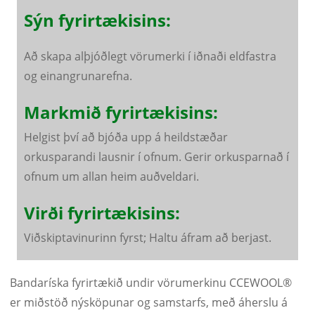
Sýn fyrirtækisins:
Að skapa alþjóðlegt vörumerki í iðnaði eldfastra
og einangrunarefna.
Markmið fyrirtækisins:
Helgist því að bjóða upp á heildstæðar
orkusparandi lausnir í ofnum. Gerir orkusparnað í
ofnum um allan heim auðveldari.
Virði fyrirtækisins:
Viðskiptavinurinn fyrst; Haltu áfram að berjast.
Bandaríska fyrirtækið undir vörumerkinu CCEWOOL®
er miðstöð nýsköpunar og samstarfs, með áherslu á