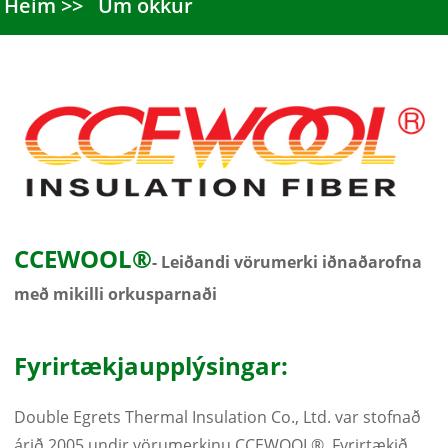
Heim
Um okkur
CCEWOOL®
- Leiðandi vörumerki iðnaðarofna
með mikilli orkusparnaði
Fyrirtækjaupplýsingar:
Double Egrets Thermal Insulation Co., Ltd. var stofnað
árið 2005 undir vörumerkinu CCEWOOL®. Fyrirtækið