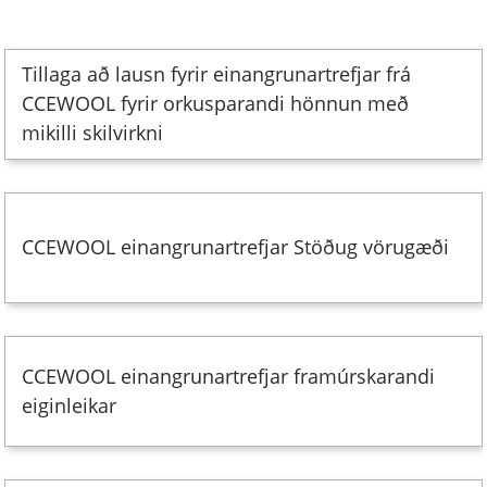
Tillaga að lausn fyrir einangrunartrefjar frá
CCEWOOL fyrir orkusparandi hönnun með
mikilli skilvirkni
CCEWOOL einangrunartrefjar Stöðug vörugæði
CCEWOOL einangrunartrefjar framúrskarandi
eiginleikar