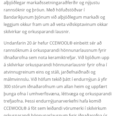
alþjóðlegar markaðssetningaraðferðir og nýjustu
rannsóknir og þróun. Með höfuðstöðvar í
Bandaríkjunum þjónum við alþjóðlegum markaði og
leggjum okkur fram um að veita viðskiptavinum okkar
skilvirkar og orkusparandi lausnir.
Undanfarin 20 ár hefur CCEWOOL® einbeitt sér að
rannsóknum á orkusparandi hönnunarlausnum fyrir
iðnaðarofna sem nota keramiktrefjar. Við bjóðum upp
á skilvirkar orkusparandi hönnunarlausnir fyrir ofna í
atvinnugreinum eins og stáli, jarðefnaiðnaði og
málmvinnslu. Við höfum tekið þátt í endurnýjun á yfir
300 stórum iðnaðarofnum um allan heim og uppfært
þunga ofna í umhverfisvæna, léttvæga og orkusparandi
trefjaofna. Þessi endurnýjunarverkefni hafa komið
CCEWOOL® á fót sem leiðandi vörumerki í skilvirkum
orkusparandi hönnunarlausnum fyrir iðnaðarofna úr