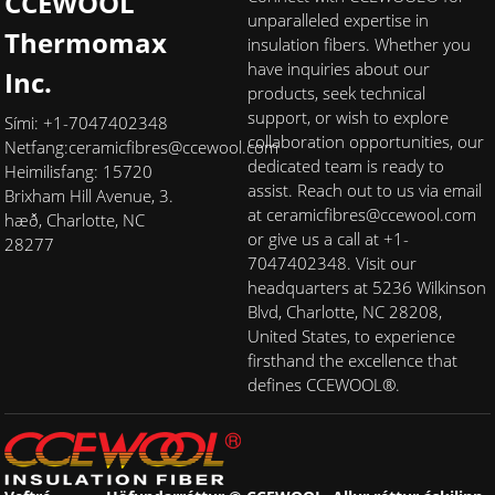
CCEWOOL
unparalleled expertise in
Thermomax
insulation fibers. Whether you
have inquiries about our
Inc.
products, seek technical
support, or wish to explore
Sími: +1-7047402348
collaboration opportunities, our
Netfang:
ceramicfibres@ccewool.com
dedicated team is ready to
Heimilisfang: 15720
assist. Reach out to us via email
Brixham Hill Avenue, 3.
at ceramicfibres@ccewool.com
hæð, Charlotte, NC
or give us a call at +1-
28277
7047402348. Visit our
headquarters at 5236 Wilkinson
Blvd, Charlotte, NC 28208,
United States, to experience
firsthand the excellence that
defines CCEWOOL®.