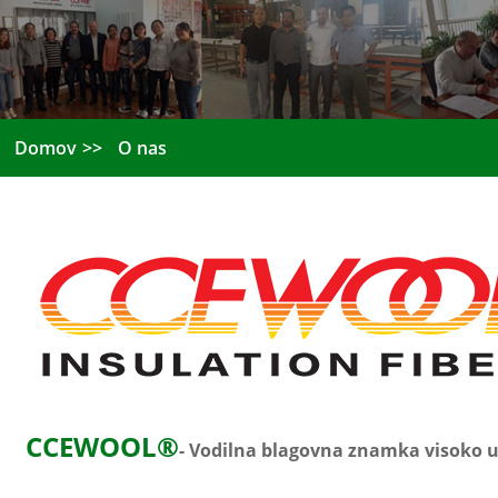
Domov
O nas
CCEWOOL®
- Vodilna blagovna znamka visoko uči