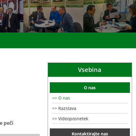
Vsebina
O nas
O nas
Razstava
Videoposnetek
e peči
Kontaktirajte nas