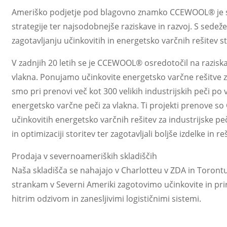
Ameriško podjetje pod blagovno znamko CCEWOOL® je sred
strategije ter najsodobnejše raziskave in razvoj. S se
zagotavljanju učinkovitih in energetsko varčnih rešitev 
V zadnjih 20 letih se je CCEWOOL® osredotočil na raziska
vlakna. Ponujamo učinkovite energetsko varčne rešitve za
smo pri prenovi več kot 300 velikih industrijskih peči po 
energetsko varčne peči za vlakna. Ti projekti prenove 
učinkovitih energetsko varčnih rešitev za industrijske p
in optimizaciji storitev ter zagotavljali boljše izdelke in 
Prodaja v severnoameriških skladiščih
Naša skladišča se nahajajo v Charlotteu v ZDA in Toron
strankam v Severni Ameriki zagotovimo učinkovite in pri
hitrim odzivom in zanesljivimi logističnimi sistemi.