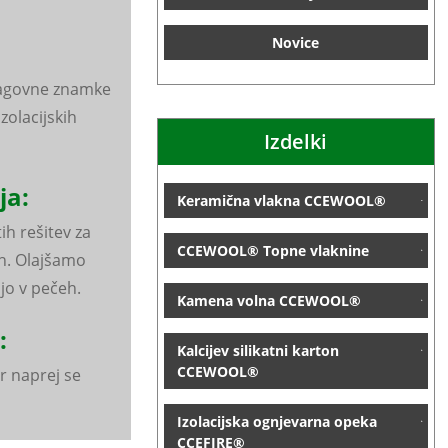
Novice
agovne znamke
izolacijskih
Izdelki
ja:
Keramična vlakna CCEWOOL®
ih rešitev za
CCEWOOL® Topne vlaknine
eh. Olajšamo
jo v pečeh.
Kamena volna CCEWOOL®
:
Kalcijev silikatni karton
CCEWOOL®
r naprej se
Izolacijska ognjevarna opeka
CCEFIRE®