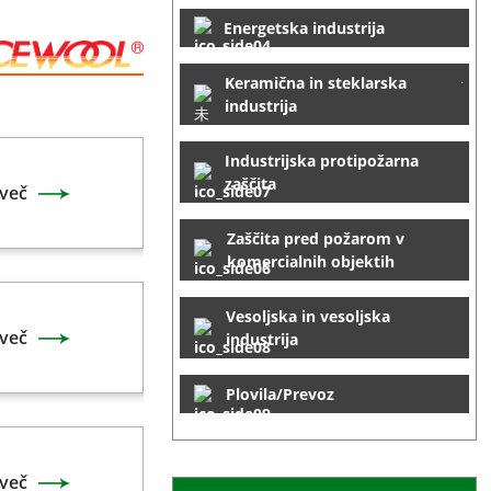
Energetska industrija
Keramična in steklarska
industrija
Industrijska protipožarna
zaščita
več
Zaščita pred požarom v
komercialnih objektih
Vesoljska in vesoljska
več
industrija
Plovila/Prevoz
več