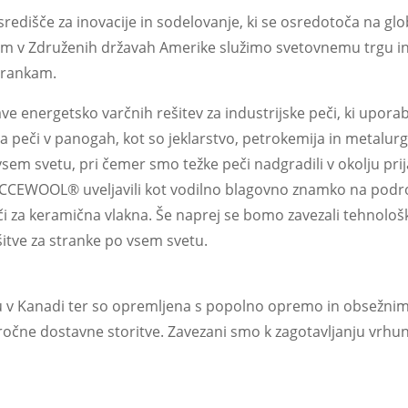
išče za inovacije in sodelovanje, ki se osredotoča na glo
dežem v Združenih državah Amerike služimo svetovnemu trgu 
strankam.
ve energetsko varčnih rešitev za industrijske peči, ki upora
 peči v panogah, kot so jeklarstvo, petrokemija in metalurgi
vsem svetu, pri čemer smo težke peči nadgradili v okolju prij
so CCEWOOL® uveljavili kot vodilno blagovno znamko na podr
eči za keramična vlakna. Še naprej se bomo zavezali tehnolo
rešitve za stranke po vsem svetu.
tu v Kanadi ter so opremljena s popolno opremo in obsežnim
ročne dostavne storitve. Zavezani smo k zagotavljanju vrhun