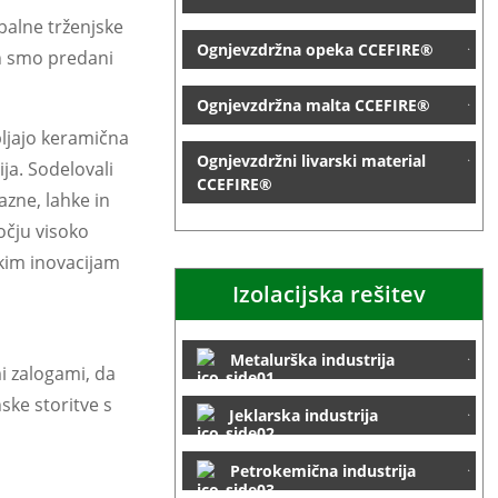
balne trženjske
Ognjevzdržna opeka CCEFIRE®
in smo predani
Ognjevzdržna malta CCEFIRE®
bljajo keramična
Ognjevzdržni livarski material
ja. Sodelovali
CCEFIRE®
azne, lahke in
očju visoko
škim inovacijam
Izolacijska rešitev
Metalurška industrija
i zalogami, da
ske storitve s
Jeklarska industrija
Petrokemična industrija