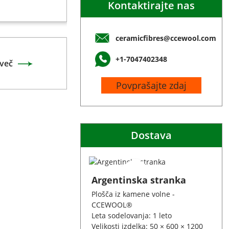
Kontaktirajte nas
ceramicfibres@ccewool.com
+1-7047402348
več
Povprašajte zdaj
Dostava
Argentinska stranka
Plošča iz kamene volne -
CCEWOOL®
Leta sodelovanja: 1 leto
Velikosti izdelka: 50 × 600 × 1200