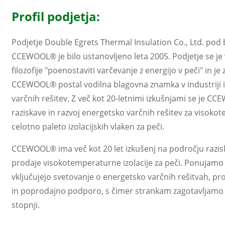
Profil podjetja:
Podjetje Double Egrets Thermal Insulation Co., Ltd. po
CCEWOOL® je bilo ustanovljeno leta 2005. Podjetje se je
filozofije "poenostaviti varčevanje z energijo v peči" in j
CCEWOOL® postal vodilna blagovna znamka v industriji iz
varčnih rešitev. Z več kot 20-letnimi izkušnjami se je C
raziskave in razvoj energetsko varčnih rešitev za visoko
celotno paleto izolacijskih vlaken za peči.
CCEWOOL® ima več kot 20 let izkušenj na področju razisk
prodaje visokotemperaturne izolacije za peči. Ponujamo ce
vključujejo svetovanje o energetsko varčnih rešitvah, pro
in poprodajno podporo, s čimer strankam zagotavljamo
stopnji.