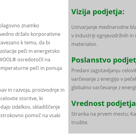
Vizija podjetja:
d blagovno znamko
Ustvarjanje mednarodne bl
 vedno držalo korporativne
v industriji ognjevzdržnih in 
e zavezano k temu, da bi
materialov.
olacije peči in energetsko
Poslanstvo podjet
CEWOOL® osredotočil na
temperaturne peči in ponuja
Predani zagotavljanju celovit
varčevanje z energijo v peč
globalno varčevanje z energi
av in razvoja, proizvodnje in
lovite storitve, ki
Vrednost podjetja
dajo izdelkov, skladiščenje
Stranka na prvem mestu; Ka
 strokovno pomoč na vsaki
trudite.