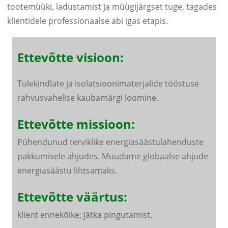
tootemüüki, ladustamist ja müügijärgset tuge, tagades
klientidele professionaalse abi igas etapis.
Ettevõtte visioon:
Tulekindlate ja isolatsioonimaterjalide tööstuse
rahvusvahelise kaubamärgi loomine.
Ettevõtte missioon:
Pühendunud terviklike energiasäästulahenduste
pakkumisele ahjudes. Muudame globaalse ahjude
energiasäästu lihtsamaks.
Ettevõtte väärtus:
klient ennekõike; jätka pingutamist.