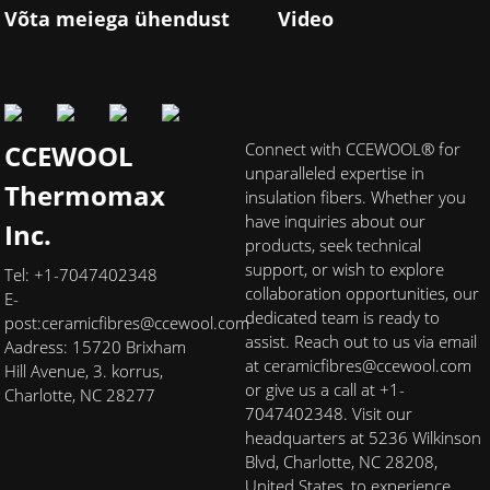
Võta meiega ühendust
Video
CCEWOOL
Connect with CCEWOOL® for
unparalleled expertise in
Thermomax
insulation fibers. Whether you
have inquiries about our
Inc.
products, seek technical
support, or wish to explore
Tel: +1-7047402348
collaboration opportunities, our
E-
dedicated team is ready to
post:
ceramicfibres@ccewool.com
assist. Reach out to us via email
Aadress: 15720 Brixham
at ceramicfibres@ccewool.com
Hill Avenue, 3. korrus,
or give us a call at +1-
Charlotte, NC 28277
7047402348. Visit our
headquarters at 5236 Wilkinson
Blvd, Charlotte, NC 28208,
United States, to experience