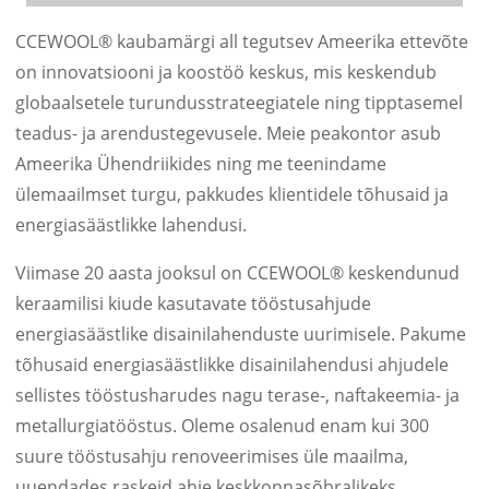
CCEWOOL® kaubamärgi all tegutsev Ameerika ettevõte
on innovatsiooni ja koostöö keskus, mis keskendub
globaalsetele turundusstrateegiatele ning tipptasemel
teadus- ja arendustegevusele. Meie peakontor asub
Ameerika Ühendriikides ning me teenindame
ülemaailmset turgu, pakkudes klientidele tõhusaid ja
energiasäästlikke lahendusi.
Viimase 20 aasta jooksul on CCEWOOL® keskendunud
keraamilisi kiude kasutavate tööstusahjude
energiasäästlike disainilahenduste uurimisele. Pakume
tõhusaid energiasäästlikke disainilahendusi ahjudele
sellistes tööstusharudes nagu terase-, naftakeemia- ja
metallurgiatööstus. Oleme osalenud enam kui 300
suure tööstusahju renoveerimises üle maailma,
uuendades raskeid ahje keskkonnasõbralikeks,