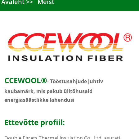
Avaleht
Meist
CCEWOOL®
- Tööstusahjude juhtiv
kaubamärk, mis pakub ülitõhusaid
energiasäästlikke lahendusi
Ettevõtte profiil:
Double Egrets Thermal Insulation Co., Ltd. asutati