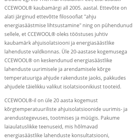
CCEWOOL® kaubamärgi all 2005. aastal. Ettevõte on
alati järginud ettevõtte filosoofiat "ahju
energiasäästmise lihtsustamine" ning on pühendunud
sellele, et CCEWOOL® oleks tööstuses juhtiv
kaubamärk ahjuisolatsiooni ja energiasäästlike
lahenduste valdkonnas. Üle 20-aastase kogemusega
CCEWOOL® on keskendunud energiasäästlike
lahenduste uurimisele ja arendamisele kõrge
temperatuuriga ahjude rakenduste jaoks, pakkudes
ahjudele täielikku valikut isolatsioonikiust tooteid.
CCEWOOL®-il on üle 20 aasta kogemust
kõrgtemperatuuriliste ahjuisolatsioonide uurimis- ja
arendustegevuses, tootmises ja müügis. Pakume
laiaulatuslikke teenuseid, mis hõlmavad
energiasäästlike lahenduste konsultatsiooni,