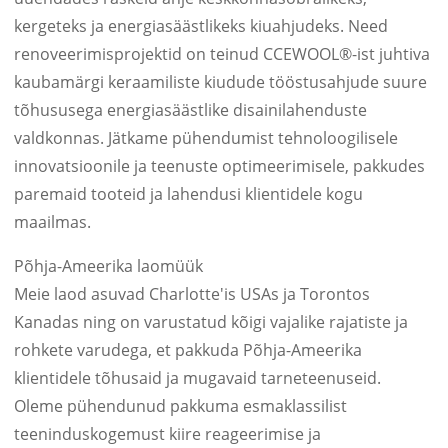
kergeteks ja energiasäästlikeks kiuahjudeks. Need
renoveerimisprojektid on teinud CCEWOOL®-ist juhtiva
kaubamärgi keraamiliste kiudude tööstusahjude suure
tõhususega energiasäästlike disainilahenduste
valdkonnas. Jätkame pühendumist tehnoloogilisele
innovatsioonile ja teenuste optimeerimisele, pakkudes
paremaid tooteid ja lahendusi klientidele kogu
maailmas.
Põhja-Ameerika laomüük
Meie laod asuvad Charlotte'is USAs ja Torontos
Kanadas ning on varustatud kõigi vajalike rajatiste ja
rohkete varudega, et pakkuda Põhja-Ameerika
klientidele tõhusaid ja mugavaid tarneteenuseid.
Oleme pühendunud pakkuma esmaklassilist
teeninduskogemust kiire reageerimise ja