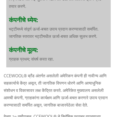
तयार करणे.
कंपनीचे ध्येय:
भट्टीमध्ये संपूर्ण ऊर्जा-बचत उपाय प्रदान करण्यासाठी समर्पित.
जागतिक स्तरावर भट्टीमधील ऊर्जा-बचत अधिक सुलभ करणे.
कंपनीचे मूल्य:
ग्राहक प्रथम; संघर्ष करत रहा.
CCEWOOL® ब्रँड अंतर्गत असलेली अमेरिकन कंपनी ही नावीन्य आणि
सहकार्याचे केंद्र असून, ती जागतिक विपणन धोरणे आणि अत्याधुनिक
संशोधन व विकासावर लक्ष केंद्रित करते. अमेरिकेत मुख्यालय असलेली
आमची कंपनी, ग्राहकांना कार्यक्षम आणि ऊर्जा-बचत करणारे उपाय प्रदान
करण्यासाठी समर्पित असून, जागतिक बाजारपेठेला सेवा देते.
गेल्या २० वर्षांपासून, CCEWOOL® ने सिरॅमिक फायबर वापरणाऱ्या