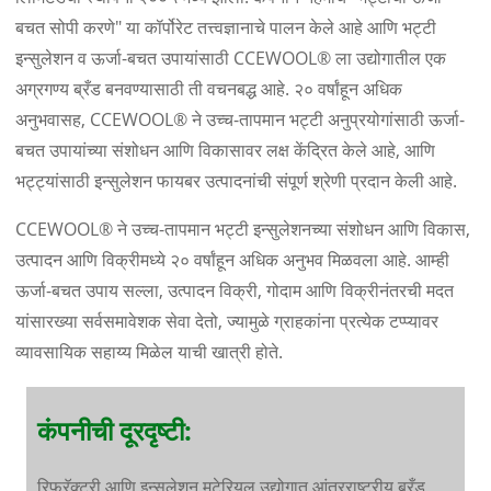
बचत सोपी करणे" या कॉर्पोरेट तत्त्वज्ञानाचे पालन केले आहे आणि भट्टी
इन्सुलेशन व ऊर्जा-बचत उपायांसाठी CCEWOOL® ला उद्योगातील एक
अग्रगण्य ब्रँड बनवण्यासाठी ती वचनबद्ध आहे. २० वर्षांहून अधिक
अनुभवासह, CCEWOOL® ने उच्च-तापमान भट्टी अनुप्रयोगांसाठी ऊर्जा-
बचत उपायांच्या संशोधन आणि विकासावर लक्ष केंद्रित केले आहे, आणि
भट्ट्यांसाठी इन्सुलेशन फायबर उत्पादनांची संपूर्ण श्रेणी प्रदान केली आहे.
CCEWOOL® ने उच्च-तापमान भट्टी इन्सुलेशनच्या संशोधन आणि विकास,
उत्पादन आणि विक्रीमध्ये २० वर्षांहून अधिक अनुभव मिळवला आहे. आम्ही
ऊर्जा-बचत उपाय सल्ला, उत्पादन विक्री, गोदाम आणि विक्रीनंतरची मदत
यांसारख्या सर्वसमावेशक सेवा देतो, ज्यामुळे ग्राहकांना प्रत्येक टप्प्यावर
व्यावसायिक सहाय्य मिळेल याची खात्री होते.
कंपनीची दूरदृष्टी:
रिफ्रॅक्टरी आणि इन्सुलेशन मटेरियल उद्योगात आंतरराष्ट्रीय ब्रँड