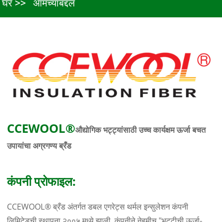
घर
आमच्याबद्दल
CCEWOOL®
औद्योगिक भट्ट्यांसाठी उच्च कार्यक्षम ऊर्जा बचत
उपायांचा अग्रगण्य ब्रँड
कंपनी प्रोफाइल:
CCEWOOL® ब्रँड अंतर्गत डबल एगरेट्स थर्मल इन्सुलेशन कंपनी
लिमिटेडची स्थापना २००५ मध्ये झाली. कंपनीने नेहमीच "भट्टीची ऊर्जा-