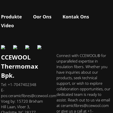
Produkte
Oor Ons
Kontak Ons
Video
CCEWOOL
Connect with CCEWOOL® for
unparalleled expertise in
Thermomax
insulation fibers. Whether you
have inquiries about our
Bpk.
products, seek technical
support, or wish to explore
Tel: +1-7047402348
collaboration opportunities, our
E-
dedicated team is ready to
pos:
ceramicfibres@ccewool.com
assist. Reach out to us via email
Voeg by: 15720 Brixham
at ceramicfibres@ccewool.com
Hill Laan, Vloer 3,
or give us a call at +1-
Charlotte, NC 28277