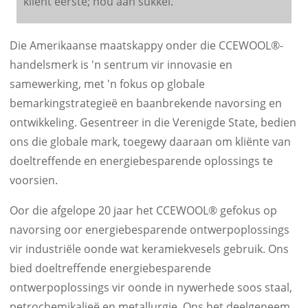
kliënt eerste; hou aan sukkel.
Die Amerikaanse maatskappy onder die CCEWOOL®-
handelsmerk is 'n sentrum vir innovasie en
samewerking, met 'n fokus op globale
bemarkingstrategieë en baanbrekende navorsing en
ontwikkeling. Gesentreer in die Verenigde State, bedien
ons die globale mark, toegewy daaraan om kliënte van
doeltreffende en energiebesparende oplossings te
voorsien.
Oor die afgelope 20 jaar het CCEWOOL® gefokus op
navorsing oor energiebesparende ontwerpoplossings
vir industriële oonde wat keramiekvesels gebruik. Ons
bied doeltreffende energiebesparende
ontwerpoplossings vir oonde in nywerhede soos staal,
petrochemikalieë en metallurgie. Ons het deelgeneem