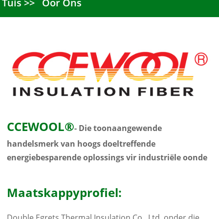
Tuis
Oor Ons
CCEWOOL®
- Die toonaangewende
handelsmerk van hoogs doeltreffende
energiebesparende oplossings vir industriële oonde
Maatskappyprofiel:
Double Egrets Thermal Insulation Co., Ltd. onder die