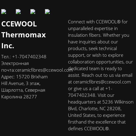
CCEWOOL
Connect with CCEWOOL® for
unparalleled expertise in
Thermomax
insulation fibers. Whether you
have inquiries about our
Inc.
products, seek technical
support, or wish to explore
Тел.: +1-7047402348
collaboration opportunities, our
Электронная
dedicated team is ready to
почта:
ceramicfibres@ccewool.com
assist. Reach out to us via email
Адрес: 15720 Brixham
at ceramicfibres@ccewool.com
Hill Avenue, 3 этаж,
or give us a call at +1-
Шарлотта, Северная
7047402348. Visit our
Каролина 28277
headquarters at 5236 Wilkinson
Blvd, Charlotte, NC 28208,
United States, to experience
firsthand the excellence that
defines CCEWOOL®.