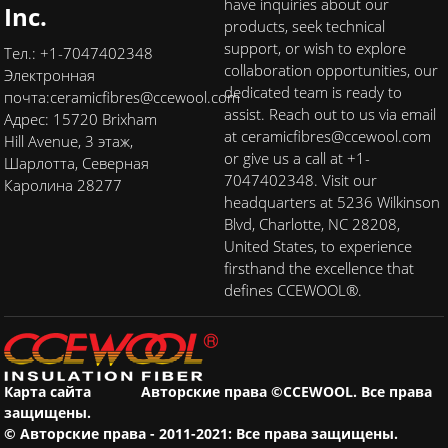
have inquiries about our
Inc.
products, seek technical
support, or wish to explore
Тел.: +1-7047402348
collaboration opportunities, our
Электронная
dedicated team is ready to
почта:
ceramicfibres@ccewool.com
assist. Reach out to us via email
Адрес: 15720 Brixham
at ceramicfibres@ccewool.com
Hill Avenue, 3 этаж,
or give us a call at +1-
Шарлотта, Северная
7047402348. Visit our
Каролина 28277
headquarters at 5236 Wilkinson
Blvd, Charlotte, NC 28208,
United States, to experience
firsthand the excellence that
defines CCEWOOL®.
Карта сайта
Авторские права ©CCEWOOL. Все права
защищены.
© Авторские права - 2011-2021: Все права защищены.