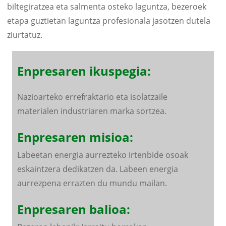
biltegiratzea eta salmenta osteko laguntza, bezeroek
etapa guztietan laguntza profesionala jasotzen dutela
ziurtatuz.
Enpresaren ikuspegia:
Nazioarteko errefraktario eta isolatzaile
materialen industriaren marka sortzea.
Enpresaren misioa:
Labeetan energia aurrezteko irtenbide osoak
eskaintzera dedikatzen da. Labeen energia
aurrezpena errazten du mundu mailan.
Enpresaren balioa: