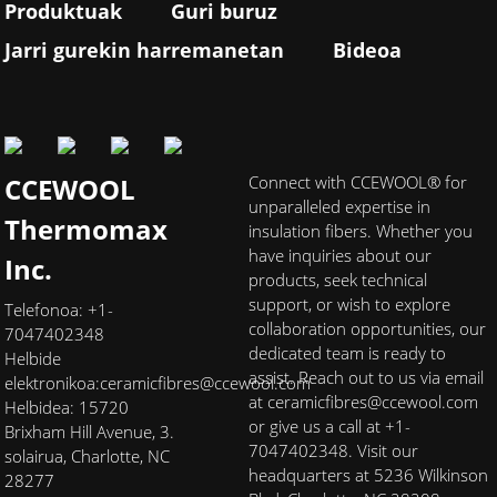
Produktuak
Guri buruz
Jarri gurekin harremanetan
Bideoa
CCEWOOL
Connect with CCEWOOL® for
unparalleled expertise in
Thermomax
insulation fibers. Whether you
have inquiries about our
Inc.
products, seek technical
support, or wish to explore
Telefonoa: +1-
collaboration opportunities, our
7047402348
dedicated team is ready to
Helbide
assist. Reach out to us via email
elektronikoa:
ceramicfibres@ccewool.com
at ceramicfibres@ccewool.com
Helbidea: 15720
or give us a call at +1-
Brixham Hill Avenue, 3.
7047402348. Visit our
solairua, Charlotte, NC
headquarters at 5236 Wilkinson
28277