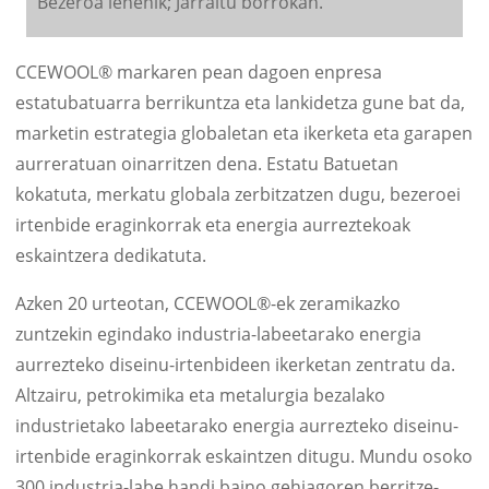
Bezeroa lehenik; Jarraitu borrokan.
CCEWOOL® markaren pean dagoen enpresa
estatubatuarra berrikuntza eta lankidetza gune bat da,
marketin estrategia globaletan eta ikerketa eta garapen
aurreratuan oinarritzen dena. Estatu Batuetan
kokatuta, merkatu globala zerbitzatzen dugu, bezeroei
irtenbide eraginkorrak eta energia aurreztekoak
eskaintzera dedikatuta.
Azken 20 urteotan, CCEWOOL®-ek zeramikazko
zuntzekin egindako industria-labeetarako energia
aurrezteko diseinu-irtenbideen ikerketan zentratu da.
Altzairu, petrokimika eta metalurgia bezalako
industrietako labeetarako energia aurrezteko diseinu-
irtenbide eraginkorrak eskaintzen ditugu. Mundu osoko
300 industria-labe handi baino gehiagoren berritze-