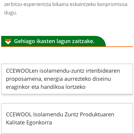
zerbitzu-esperientzia bikaina eskaintzeko konpromisoa
dugu.
Gehiago ikasten lagun zaitzake.
CCEWOOLen isolamendu-zuntz irtenbidearen
proposamena, energia aurrezteko diseinu
eraginkor eta handikoa lortzeko
CCEWOOL Isolamendu Zuntz Produktuaren
Kalitate Egonkorra