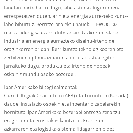
lanetan parte hartu dugu, labe astunak ingurumena
errespetatzen duten, arin eta energia aurrezteko zuntz-
labe bihurtuz. Berritze-proiektu hauek CCEWOOL®
marka lider gisa ezarri dute zeramikazko zuntz-labe
industrialen energia aurrezteko diseinu-irtenbide
eraginkorren arloan. Berrikuntza teknologikoaren eta
zerbitzuen optimizazioaren aldeko apustua egiten
jarraituko dugu, produktu eta irtenbide hobeak
eskainiz mundu osoko bezeroei.
Ipar Amerikako biltegi salmentak
Gure biltegiak Charlotte-n (AEB) eta Toronto-n (Kanada)
daude, instalazio osoekin eta inbentario zabalarekin
hornituta, Ipar Amerikako bezeroei entrega-zerbitzu
eraginkor eta erosoak eskaintzeko. Erantzun
azkarraren eta logistika-sistema fidagarrien bidez