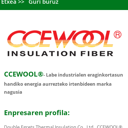
Etxea
Guri buruz
CCEWOOL®
- Labe industrialen eraginkortasun
handiko energia aurrezteko irtenbideen marka
nagusia
Enpresaren profila:
Double Egrets Thermal Insulation Co., Ltd., CCEWOOL®