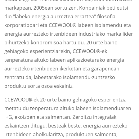
markapean, 2005ean sortu zen. Konpainiak beti eutsi
dio "labeko energia aurreztea erraztea" filosofia
korporatiboari eta CCEWOOL® labeen isolamendu eta
energia aurrezteko irtenbideen industriako marka lider
bihurtzeko konpromisoa hartu du. 20 urte baino
gehiagoko esperientziarekin, CCEWOOL®-ek
tenperatura altuko labeen aplikazioetarako energia
aurrezteko irtenbideen ikerketan eta garapenean
zentratu da, labeetarako isolamendu-zuntzezko
produktu sorta osoa eskainiz.
CCEWOOL®-ek 20 urte baino gehiagoko esperientzia
metatu du tenperatura altuko labeen isolamenduaren
I+G, ekoizpen eta salmentan. Zerbitzu integralak
eskaintzen ditugu, besteak beste, energia aurrezteko
irtenbideen aholkularitza, produktuen salmenta,