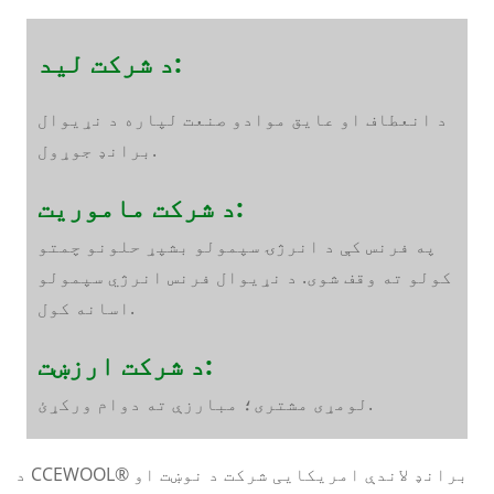
د شرکت لید:
د انعطاف او عایق موادو صنعت لپاره د نړیوال
برانډ جوړول.
د شرکت ماموریت:
په فرنس کې د انرژۍ سپمولو بشپړ حلونو چمتو
کولو ته وقف شوی. د نړیوال فرنس انرژي سپمولو
اسانه کول.
د شرکت ارزښت:
لومړی مشتری؛ مبارزې ته دوام ورکړئ.
د CCEWOOL® برانډ لاندې امریکایی شرکت د نوښت او