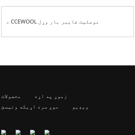
د CCEWOOL موصلیت فایبر بار وړل
زموږ په اړه
محصولات
ویډیو
موږ سره اړیکه ونیسئ