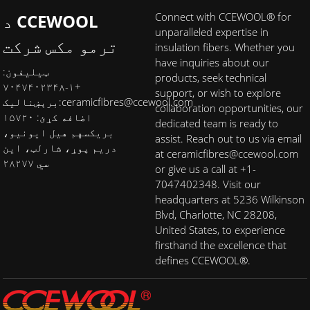
Connect with CCEWOOL® for
د CCEWOOL
unparalleled expertise in
ترمو مکس شرکت
insulation fibers. Whether you
have inquiries about our
ټیلیفون:
products, seek technical
+۱-۷۰۴۷۴۰۲۳۴۸
support, or wish to explore
ceramicfibres@ccewool.com
برېښنالیک:
collaboration opportunities, our
اضافه کړئ: ۱۵۷۲۰
dedicated team is ready to
بریکسهم هیل ایونیو،
assist. Reach out to us via email
دریم پوړ، شارلټ، این
at ceramicfibres@ccewool.com
سي ۲۸۲۷۷
or give us a call at +1-
7047402348. Visit our
headquarters at 5236 Wilkinson
Blvd, Charlotte, NC 28208,
United States, to experience
firsthand the excellence that
defines CCEWOOL®.