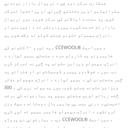
همکارۍ مرکز دی، چې د نړیوال بازار موندنې
ستراتیژیو او پرمختللي څیړنې او پراختیا تمرکز
کوي. په متحده ایالاتو کې مرکز شوی، موږ نړیوال
بازار ته خدمت کوو، پیرودونکو ته د اغیزمنو او
انرژۍ سپمولو حلونو چمتو کولو ته وقف شوی یو.
په تیرو ۲۰ کلونو کې، CCEWOOL® د سیرامیک
فایبرونو په کارولو سره د صنعتي بټیو لپاره د
انرژۍ سپمولو ډیزاین حلونو په څیړنه تمرکز کړی
دی. موږ د فولادو، پیټرو کیمیکلونو او فلزاتو په
څیر صنعتونو کې د بټیو لپاره د انرژۍ سپمولو مؤثر
ډیزاین حلونه چمتو کوو. موږ په ټوله نړۍ کې د 300
څخه زیاتو لویو صنعتي بټیو په بیارغونه کې برخه
اخیستې، درنې بټۍ یې چاپیریال دوستانه، سپک وزن
لرونکي، د انرژۍ سپمولو فایبر بټیو ته لوړ کړي
دي. د بیارغونې دې پروژو CCEWOOL® د سیرامیک
فایبر صنعتي بټیو لپاره د لوړ موثریت انرژي