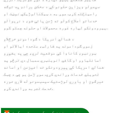
سپمولو ډیزاین حلونو کې د مخکښ برانډ په توګه
رامینځته کړی. موږ به د ټیکنالوژیکي نوښت او
خدماتو اصلاح کولو ته ژمن پاتې شو، د نړیوالو
پیرودونکو لپاره غوره محصولات او حلونه چمتو کوو.
د شمالي امریکا د ګودامونو خرڅلاو
زموږ ګودامونه په شارلټ، متحده ایالاتو او
ټورنټو، کاناډا کې موقعیت لري، چې په بشپړو
اسانتیاوو او کافي انوینټري سمبال دي ترڅو په
شمالي امریکا کې پیرودونکو ته اغیزمن او اسانه
تحویلي خدمات وړاندې کړي. موږ ژمن یو چې د چټک
غبرګون او باوري لوژستیک سیسټمونو له لارې غوره
خدمت تجربه وړاندې کړو.
د نورو زده کړو کې مرسته وکړئ