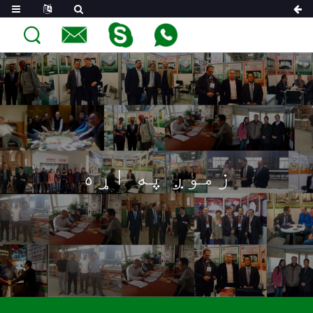
زموږ په اړه