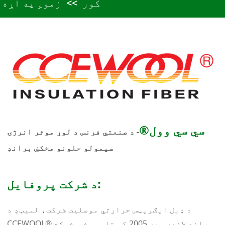
کور
زموږ په اړه
سي سي وول®
- د صنعتي فرنس د لوړ موثر انرژۍ
سپمولو حلونو مخکښ برانډ
د شرکت پروفایل:
د ډبل ایګریټس حرارتي موصلیت شرکت، لمیټډ د
CCEWOOL® برانډ لاندې، په 2005 کې تاسیس شو. شرکت