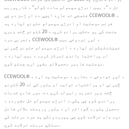
تل د "د بټۍ انرژي سپمولو ساده کولو" د کارپوریټ
فلسفې ته غاړه ایښې ده او ژمن دی چې CCEWOOL® د
فرنس موصلیت او انرژي سپمولو حلونو لپاره په
صنعت کې یو مخکښ برانډ کړي. د 20 کلونو څخه ډیرې
تجربې سره، CCEWOOL® د لوړ تودوخې بټۍ
غوښتنلیکونو لپاره د انرژۍ سپمولو حلونو څیړنې
او پراختیا باندې تمرکز کړی، د بټۍ لپاره د
موصلیت فایبر محصولاتو بشپړ لړۍ چمتو کوي.
CCEWOOL® د لوړ تودوخې د بخارۍ د موصلیت په اړه د
څیړنې او پراختیا، تولید او پلور کې له 20 کلونو
څخه ډیر تجربه راټوله کړې ده. موږ جامع خدمات
وړاندې کوو چې پکې د انرژۍ سپمولو حل مشوره، د
محصول پلور، ګودام، او د پلور وروسته ملاتړ شامل
دي، ډاډ ترلاسه کوي چې پیرودونکي په هره مرحله کې
مسلکي مرسته ترلاسه کوي.