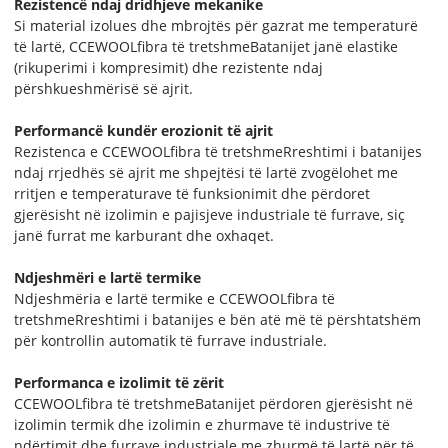
Rezistencë ndaj dridhjeve mekanike
Si material izolues dhe mbrojtës për gazrat me temperaturë
të lartë, CCEWOOL
fibra të tretshme
Batanijet janë elastike
(rikuperimi i kompresimit) dhe rezistente ndaj
përshkueshmërisë së ajrit.
Performancë kundër erozionit të ajrit
Rezistenca e CCEWOOL
fibra të tretshme
Rreshtimi i batanijes
ndaj rrjedhës së ajrit me shpejtësi të lartë zvogëlohet me
rritjen e temperaturave të funksionimit dhe përdoret
gjerësisht në izolimin e pajisjeve industriale të furrave, siç
janë furrat me karburant dhe oxhaqet.
Ndjeshmëri e lartë termike
Ndjeshmëria e lartë termike e CCEWOOL
fibra të
tretshme
Rreshtimi i batanijes e bën atë më të përshtatshëm
për kontrollin automatik të furrave industriale.
Performanca e izolimit të zërit
CCEWOOL
fibra të tretshme
Batanijet përdoren gjerësisht në
izolimin termik dhe izolimin e zhurmave të industrive të
ndërtimit dhe furrave industriale me zhurmë të lartë për të