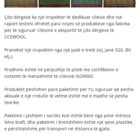
Çdo dërgesë ka një inspektor të dedikuar cilësie dhe një
raport testimi ofrohet para nisjes së produkteve nga fabrika
për të siguruar cilësinë e eksportit të çdo dërgese të
CCEWOOL.
Pranohet një inspektim nga një palë e tretë (siç janë SGS, BV,
etj.).
Prodhimi është në përputhje të plotë me certifikimin e
sistemit të menaxhimit të cilësisë ISO9000.
Produktet peshohen para paketimit për t'u siguruar që pesha
aktuale e një rrotulle të vetme është më e madhe se pesha
teorike.
Paketimi i jashtëm i secilës kuti është bërë nga pesë shtresa
letre kraft, dhe paketimi i brendshëm është një qese plastike,
e përshtatshme për transport në distanca të gjata.