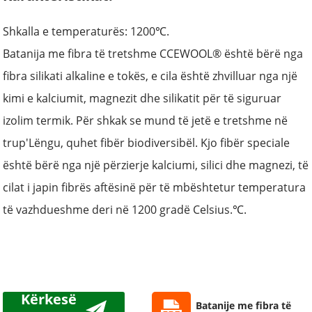
Shkalla e temperaturës: 1200℃.
Batanija me fibra të tretshme CCEWOOL® është bërë nga
fibra silikati alkaline e tokës, e cila është zhvilluar nga një
kimi e kalciumit, magnezit dhe silikatit për të siguruar
izolim termik. Për shkak se mund të jetë e tretshme në
trup
'
Lëngu, quhet fibër biodiversibël. Kjo fibër speciale
është bërë nga një përzierje kalciumi, silici dhe magnezi, të
cilat i japin fibrës aftësinë për të mbështetur temperatura
të vazhdueshme deri në 1200 gradë Celsius.
℃
.
Kërkesë
Batanije me fibra të