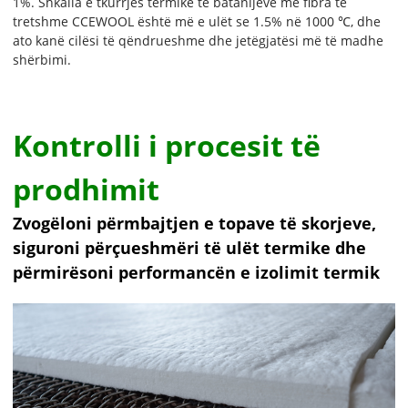
1%. Shkalla e tkurrjes termike të batanijeve me fibra të
tretshme CCEWOOL është më e ulët se 1.5% në 1000 ℃, dhe
ato kanë cilësi të qëndrueshme dhe jetëgjatësi më të madhe
shërbimi.
Kontrolli i procesit të
prodhimit
Zvogëloni përmbajtjen e topave të skorjeve,
siguroni përçueshmëri të ulët termike dhe
përmirësoni performancën e izolimit termik