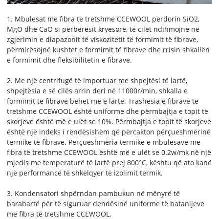
1. Mbulesat me fibra të tretshme CCEWOOL përdorin SiO2,
MgO dhe CaO si përbërësit kryesorë, të cilët ndihmojnë në
zgjerimin e diapazonit të viskozitetit të formimit të fibrave,
përmirësojnë kushtet e formimit të fibrave dhe rrisin shkallën
e formimit dhe fleksibilitetin e fibrave.
2. Me një centrifugë të importuar me shpejtësi të lartë,
shpejtësia e së cilës arrin deri në 11000r/min, shkalla e
formimit të fibrave bëhet më e lartë. Trashësia e fibrave të
tretshme CCEWOOL është uniforme dhe përmbajtja e topit të
skorjeve është më e ulët se 10%. Përmbajtja e topit të skorjeve
është një indeks i rëndësishëm që përcakton përçueshmërinë
termike të fibrave. Përçueshmëria termike e mbulesave me
fibra të tretshme CCEWOOL është më e ulët se 0.2w/mk në një
mjedis me temperaturë të lartë prej 800°C, kështu që ato kanë
një performancë të shkëlqyer të izolimit termik.
3. Kondensatori shpërndan pambukun në mënyrë të
barabartë për të siguruar dendësinë uniforme të batanijeve
me fibra të tretshme CCEWOOL.