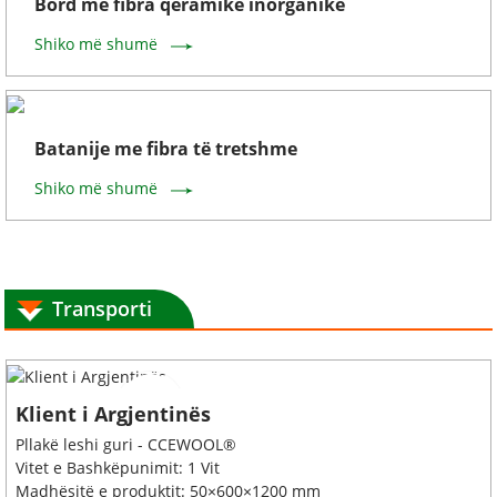
Bord me fibra qeramike inorganike
Shiko më shumë
Batanije me fibra të tretshme
Shiko më shumë
Transporti
Klient i Argjentinës
Pllakë leshi guri - CCEWOOL®
Vitet e Bashkëpunimit: 1 Vit
Madhësitë e produktit: 50×600×1200 mm