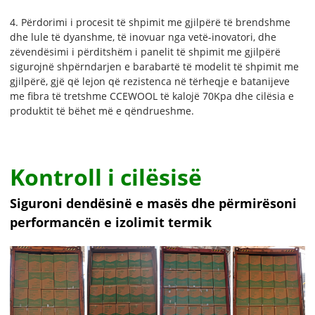
4. Përdorimi i procesit të shpimit me gjilpërë të brendshme
dhe lule të dyanshme, të inovuar nga vetë-inovatori, dhe
zëvendësimi i përditshëm i panelit të shpimit me gjilpërë
sigurojnë shpërndarjen e barabartë të modelit të shpimit me
gjilpërë, gjë që lejon që rezistenca në tërheqje e batanijeve
me fibra të tretshme CCEWOOL të kalojë 70Kpa dhe cilësia e
produktit të bëhet më e qëndrueshme.
Kontroll i cilësisë
Siguroni dendësinë e masës dhe përmirësoni
performancën e izolimit termik