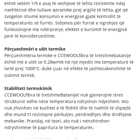
është vetëm 1/9 e asaj të veshjeve të lehta rezistente ndaj
nxehtësisë dhe tullave qeramike prej argjile të lehta, gjë që
zvogëlon shumë konsumin e energjisë gjatë kontrollit të
temperaturës së furrës. Sidomos për furrat e ngrohjes që
funksionojnë me ndërprerje, efektet e kursimit të energjisë
janë të konsiderueshme.
Përçueshmëri e ulët termike
Përçueshmëria termike e CCEWOOL
fibra të tretshme
batanije
është më e ulët se 0.28w/mk në një mjedis me temperaturë të
lartë prej 1000
C, duke çuar në efekte të jashtëzakonshme të
°
izolimit termik.
Stabiliteti termokimik
CCEWOOL
fibra të tretshme
Batanijet nuk gjenerojnë stres
strukturor edhe nëse temperatura ndryshon ndjeshëm. Ato
nuk zhvishen në kushtet e të ftohtit dhe të nxehtit të shpejtë
dhe mund t'i rezistojnë përkuljes, përdredhjes dhe dridhjeve
mekanike. Prandaj, në teori, ato nuk i nënshtrohen
ndryshimeve të papritura të temperaturës.