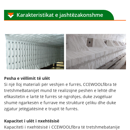
Karakteristikat e jashtëzakonshme
Pesha e vëllimit të ulët
Si një lloj materiali për veshjen e furrës, CCEWOOL
fibra të
tretshme
Batanijet mund të realizojnë peshën e lehtë dhe
efikasitetin e lartë të furrës së ngrohjes, duke zvogëluar
shumë ngarkesën e furrave me strukturë çeliku dhe duke
zgjatur jetëgjatësinë e trupit të furrës.
Kapacitet i ulët i nxehtësisë
Kapaciteti i nxehtësisë i CCEWOOL
fibra të tretshme
batanije