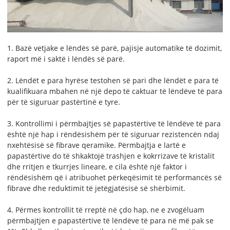
1. Bazë vetjake e lëndës së parë, pajisje automatike të dozimit,
raport më i saktë i lëndës së parë.
2. Lëndët e para hyrëse testohen së pari dhe lëndët e para të
kualifikuara mbahen në një depo të caktuar të lëndëve të para
për të siguruar pastërtinë e tyre.
3. Kontrollimi i përmbajtjes së papastërtive të lëndëve të para
është një hap i rëndësishëm për të siguruar rezistencën ndaj
nxehtësisë së fibrave qeramike. Përmbajtja e lartë e
papastërtive do të shkaktojë trashjen e kokrrizave të kristalit
dhe rritjen e tkurrjes lineare, e cila është një faktor i
rëndësishëm që i atribuohet përkeqësimit të performancës së
fibrave dhe reduktimit të jetëgjatësisë së shërbimit.
4. Përmes kontrollit të rreptë në çdo hap, ne e zvogëluam
përmbajtjen e papastërtive të lëndëve të para në më pak se