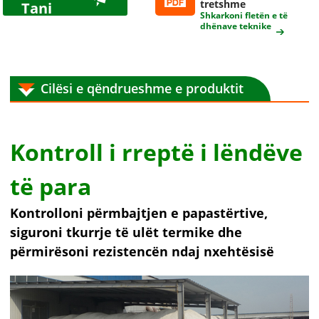
tretshme
Tani
Shkarkoni fletën e të
dhënave teknike
Cilësi e qëndrueshme e produktit
Kontroll i rreptë i lëndëve
të para
Kontrolloni përmbajtjen e papastërtive,
siguroni tkurrje të ulët termike dhe
përmirësoni rezistencën ndaj nxehtësisë