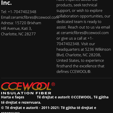
Inc.
products, seek technical
support, or wish to explore
Tel: +1-7047402348
collaboration opportunities, our
Email:
ceramicfibres@ccewool.com
dedicated team is ready to
Adresa: 15720 Brixham
assist. Reach out to us via email
Hill Avenue, Kati 3,
at ceramicfibres@ccewool.com
Charlotte, NC 28277
or give us a call at +1-
7047402348. Visit our
headquarters at 5236 Wilkinson
Blvd, Charlotte, NC 28208,
United States, to experience
firsthand the excellence that
defines CCEWOOL®.
Harta e faqes
Të drejtat e autorit ©CCEWOOL. Të gjitha
të drejtat e rezervuara.
© Të drejtat e autorit - 2011-2021: Të gjitha të drejtat e
rezervuara.