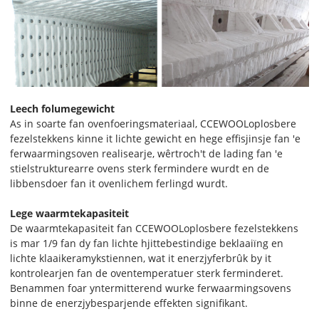
Leech folumegewicht
As in soarte fan ovenfoeringsmateriaal, CCEWOOL
oplosbere
fezels
tekkens kinne it lichte gewicht en hege effisjinsje fan 'e
ferwaarmingsoven realisearje, wêrtroch't de lading fan 'e
stielstrukturearre ovens sterk fermindere wurdt en de
libbensdoer fan it ovenlichem ferlingd wurdt.
Lege waarmtekapasiteit
De waarmtekapasiteit fan CCEWOOL
oplosbere fezels
tekkens
is mar 1/9 fan dy fan lichte hjittebestindige beklaaiïng en
lichte klaaikeramykstiennen, wat it enerzjyferbrûk by it
kontrolearjen fan de oventemperatuer sterk ferminderet.
Benammen foar yntermitterend wurke ferwaarmingsovens
binne de enerzjybesparjende effekten signifikant.