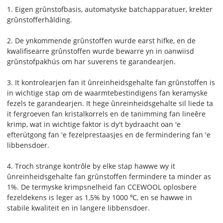
1. Eigen grûnstofbasis, automatyske batchapparatuer, krekter
grûnstofferhâlding.
2. De ynkommende grûnstoffen wurde earst hifke, en de
kwalifisearre grûnstoffen wurde bewarre yn in oanwiisd
grûnstofpakhús om har suverens te garandearjen.
3. It kontrolearjen fan it ûnreinheidsgehalte fan grûnstoffen is
in wichtige stap om de waarmtebestindigens fan keramyske
fezels te garandearjen. It hege ûnreinheidsgehalte sil liede ta
it fergroeven fan kristalkorrels en de tanimming fan lineêre
krimp, wat in wichtige faktor is dy't bydraacht oan 'e
efterútgong fan 'e fezelprestaasjes en de fermindering fan 'e
libbensdoer.
4. Troch strange kontrôle by elke stap hawwe wy it
ûnreinheidsgehalte fan grûnstoffen fermindere ta minder as
1%. De termyske krimpsnelheid fan CCEWOOL oplosbere
fezeldekens is leger as 1,5% by 1000 ℃, en se hawwe in
stabile kwaliteit en in langere libbensdoer.