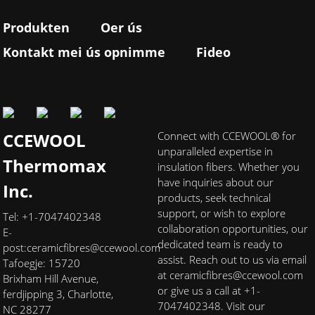
Produkten
Oer ús
Kontakt mei ús opnimme
Fideo
CCEWOOL
Connect with CCEWOOL® for
unparalleled expertise in
Thermomax
insulation fibers. Whether you
have inquiries about our
Inc.
products, seek technical
support, or wish to explore
Tel: +1-7047402348
collaboration opportunities, our
E-
dedicated team is ready to
post:
ceramicfibres@ccewool.com
assist. Reach out to us via email
Tafoegje: 15720
at ceramicfibres@ccewool.com
Brixham Hill Avenue,
or give us a call at +1-
ferdjipping 3, Charlotte,
7047402348. Visit our
NC 28277