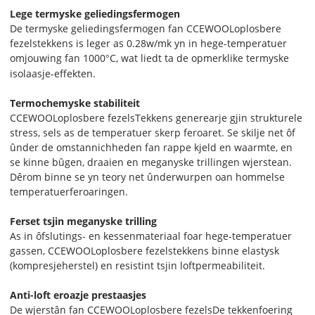
Lege termyske geliedingsfermogen
De termyske geliedingsfermogen fan CCEWOOL
oplosbere
fezels
tekkens is leger as 0.28w/mk yn in hege-temperatuer
omjouwing fan 1000
C, wat liedt ta de opmerklike termyske
°
isolaasje-effekten.
Termochemyske stabiliteit
CCEWOOL
oplosbere fezels
Tekkens generearje gjin strukturele
stress, sels as de temperatuer skerp feroaret. Se skilje net ôf
ûnder de omstannichheden fan rappe kjeld en waarmte, en
se kinne bûgen, draaien en meganyske trillingen wjerstean.
Dêrom binne se yn teory net ûnderwurpen oan hommelse
temperatuerferoaringen.
Ferset tsjin meganyske trilling
As in ôfslutings- en kessenmateriaal foar hege-temperatuer
gassen, CCEWOOL
oplosbere fezels
tekkens binne elastysk
(kompresjeherstel) en resistint tsjin loftpermeabiliteit.
Anti-loft eroazje prestaasjes
De wjerstân fan CCEWOOL
oplosbere fezels
De tekkenfoering