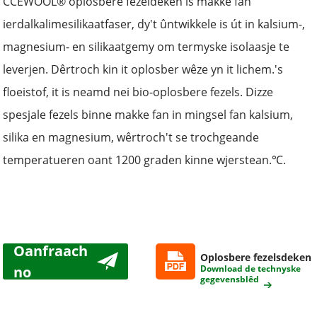
CCEWOOL® oplosbere fezeldeken is makke fan
ierdalkalimesilikaatfaser, dy't ûntwikkele is út in kalsium-,
magnesium- en silikaatgemy om termyske isolaasje te
leverjen. Dêrtroch kin it oplosber wêze yn it lichem.
'
s
floeistof, it is neamd nei bio-oplosbere fezels. Dizze
spesjale fezels binne makke fan in mingsel fan kalsium,
silika en magnesium, wêrtroch't se trochgeande
temperatueren oant 1200 graden kinne wjerstean.
℃
.
Oanfraach
Oplosbere fezelsdeken
no
Download de technyske
gegevensblêd