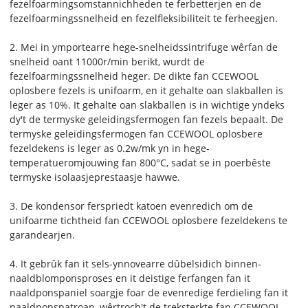
fezelfoarmingsomstannichheden te ferbetterjen en de
fezelfoarmingssnelheid en fezelfleksibiliteit te ferheegjen.
2. Mei in ymportearre hege-snelheidssintrifuge wêrfan de
snelheid oant 11000r/min berikt, wurdt de
fezelfoarmingssnelheid heger. De dikte fan CCEWOOL
oplosbere fezels is unifoarm, en it gehalte oan slakballen is
leger as 10%. It gehalte oan slakballen is in wichtige yndeks
dy't de termyske geleidingsfermogen fan fezels bepaalt. De
termyske geleidingsfermogen fan CCEWOOL oplosbere
fezeldekens is leger as 0.2w/mk yn in hege-
temperatueromjouwing fan 800°C, sadat se in poerbêste
termyske isolaasjeprestaasje hawwe.
3. De kondensor ferspriedt katoen evenredich om de
unifoarme tichtheid fan CCEWOOL oplosbere fezeldekens te
garandearjen.
4. It gebrûk fan it sels-ynnovearre dûbelsidich binnen-
naaldblomponsproses en it deistige ferfangen fan it
naaldponspaniel soargje foar de evenredige ferdieling fan it
naaldponspatroan, wêrtroch't de treksterkte fan CCEWOOL