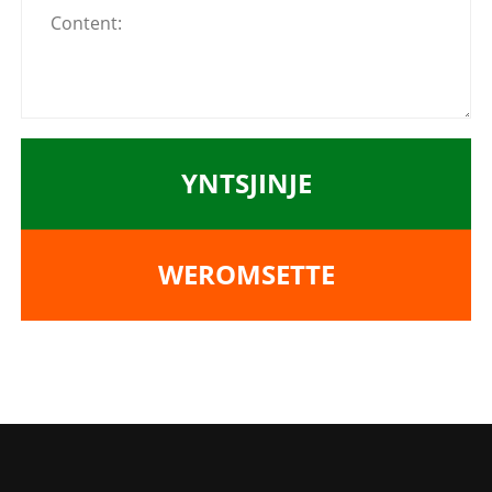
YNTSJINJE
WEROMSETTE