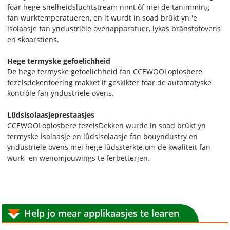
foar hege-snelheidsluchtstream nimt ôf mei de tanimming
fan wurktemperatueren, en it wurdt in soad brûkt yn 'e
isolaasje fan yndustriële ovenapparatuer, lykas brânstofovens
en skoarstiens.
Hege termyske gefoelichheid
De hege termyske gefoelichheid fan CCEWOOL
oplosbere
fezels
dekenfoering makket it geskikter foar de automatyske
kontrôle fan yndustriële ovens.
Lûdsisolaasjeprestaasjes
CCEWOOL
oplosbere fezels
Dekken wurde in soad brûkt yn
termyske isolaasje en lûdsisolaasje fan bouyndustry en
yndustriële ovens mei hege lûdssterkte om de kwaliteit fan
wurk- en wenomjouwings te ferbetterjen.
Help jo mear applikaasjes te learen