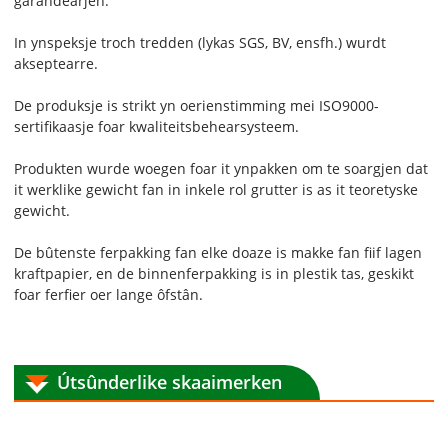
garandearjen.
In ynspeksje troch tredden (lykas SGS, BV, ensfh.) wurdt
akseptearre.
De produksje is strikt yn oerienstimming mei ISO9000-
sertifikaasje foar kwaliteitsbehearsysteem.
Produkten wurde woegen foar it ynpakken om te soargjen dat
it werklike gewicht fan in inkele rol grutter is as it teoretyske
gewicht.
De bûtenste ferpakking fan elke doaze is makke fan fiif lagen
kraftpapier, en de binnenferpakking is in plestik tas, geskikt
foar ferfier oer lange ôfstân.
Útsûnderlike skaaimerken