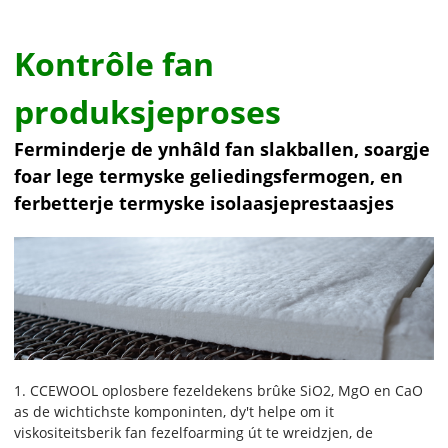
Kontrôle fan
produksjeproses
Ferminderje de ynhâld fan slakballen, soargje
foar lege termyske geliedingsfermogen, en
ferbetterje termyske isolaasjeprestaasjes
1. CCEWOOL oplosbere fezeldekens brûke SiO2, MgO en CaO
as de wichtichste komponinten, dy't helpe om it
viskositeitsberik fan fezelfoarming út te wreidzjen, de