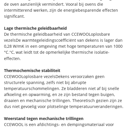
de oven aanzienlijk vermindert. Vooral bij ovens die
intermitterend werken, zijn de energiebesparende effecten
significant.
Lage thermische geleidbaarheid
De thermische geleidbaarheid van CCEWOOL
oplosbare
vezels
De warmtegeleidingscoëfficiënt van dekens is lager dan
0,28 W/mK in een omgeving met hoge temperaturen van 1000
°C.
C, wat leidt tot de opmerkelijke thermische isolatie-
°
effecten.
Thermochemische stabiliteit
CCEWOOL
oplosbare vezels
Dekens veroorzaken geen
structurele spanning, zelfs niet bij abrupte
temperatuurschommelingen. Ze bladderen niet af bij snelle
afkoeling en opwarming, en ze zijn bestand tegen buigen,
draaien en mechanische trillingen. Theoretisch gezien zijn ze
dus niet gevoelig voor plotselinge temperatuurveranderingen.
Weerstand tegen mechanische trillingen
CCEWOOL is een afdichtings- en dempingsmateriaal voor