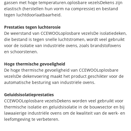
gassen met hoge temperaturen.
oplosbare vezels
Dekens zijn
elastisch (herstellen hun vorm na compressie) en bestand
tegen luchtdoorlaatbaarheid.
Prestaties tegen luchterosie
De weerstand van CCEWOOL
oplosbare vezels
De isolatiedeken,
die bestand is tegen snelle luchtstromen, wordt veel gebruikt
voor de isolatie van industriële ovens, zoals brandstofovens
en schoorstenen.
Hoge thermische gevoeligheid
De hoge thermische gevoeligheid van CCEWOOL
oplosbare
vezels
De dekenvoering maakt het product geschikter voor de
automatische besturing van industriële ovens.
Geluidsisolatieprestaties
CCEWOOL
oplosbare vezels
Dekens worden veel gebruikt voor
thermische isolatie en geluidsisolatie in de bouwsector en bij
lawaaierige industriële ovens om de kwaliteit van de werk- en
leefomgeving te verbeteren.