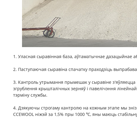
1. Уласная сыравінная база, аўтаматычнае дазацыйнае а
2. Паступаючая сыравіна спачатку праходзіць выпрабаван
3. Кантроль утрымання прымешак у сыравіне з'яўляецца
згрублення крышталічных зерняў і павелічэння лінейнай
тэрміну службы.
4. Дзякуючы строгаму кантролю на кожным этапе мы зні
CCEWOOL ніжэй за 1,5% пры 1000 ℃, яны маюць стабільну