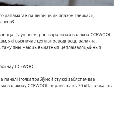
што дапамагае пашырыць дыяпазон глейкасці
локнаў.
лічваецца. Таўшчыня растваральнай валакна CCEWOOL
м, які вызначае цеплаправоднасць валакна.
C, таму яны маюць выдатныя цеплаізаляцыйныя
алокнаў CCEWOOL.
а панэлі іголкапрабіўной стужкі забяспечвае
ьных валокнаў CCEWOOL перавышаць 70 кПа, а якасць