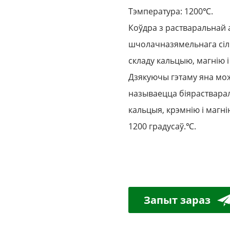
Тэмпература: 1200℃.
Коўдра з растваральнай
шчолачназямельнага сілі
складу кальцыю, магнію і
Дзякуючы гэтаму яна мож
называецца біярастварал
кальцыя, крэмнію і магн
1200 градусаў.
℃
.
Запыт зараз