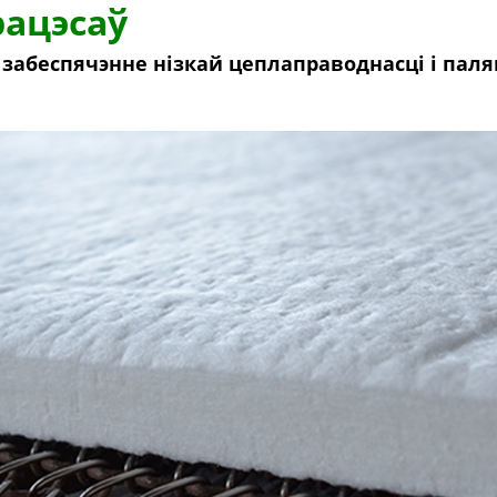
ацэсаў
забеспячэнне нізкай цеплаправоднасці і па