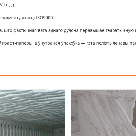
і г.д.).
еджменту якасці ISO9000.
а, што фактычная вага аднаго рулона перавышае тэарэтычную в
 крафт-паперы, а ўнутраная ўпакоўка — гэта поліэтыленавы паке