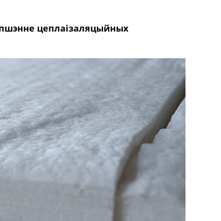
ляпшэнне цеплаізаляцыйных