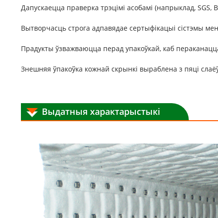
Дапускаецца праверка трэцімі асобамі (напрыклад, SGS, BV 
Вытворчасць строга адпавядае сертыфікацыі сістэмы мен
Прадукты ўзважваюцца перад упакоўкай, каб пераканацц
Знешняя ўпакоўка кожнай скрынкі выраблена з пяці слаёў
Выдатныя характарыстыкі