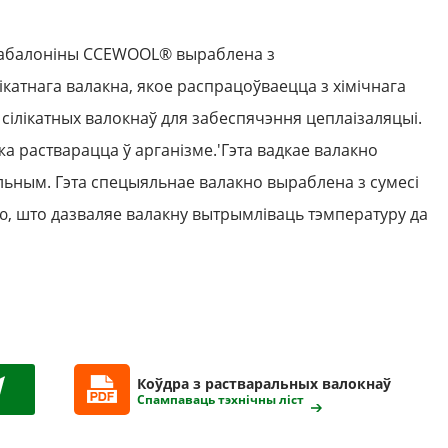
 абалоніны CCEWOOL® выраблена з
катнага валакна, якое распрацоўваецца з хімічнага
 сілікатных валокнаў для забеспячэння цеплаізаляцыі.
а растварацца ў арганізме.
'
Гэта вадкае валакно
ьным. Гэта спецыяльнае валакно выраблена з сумесі
ію, што дазваляе валакну вытрымліваць тэмпературу да
Коўдра з растваральных валокнаў
Спампаваць тэхнічны ліст