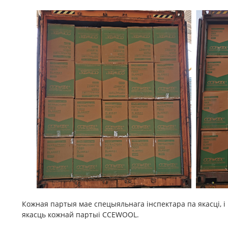
Кожная партыя мае спецыяльнага інспектара па якасці, 
якасць кожнай партыі CCEWOOL.