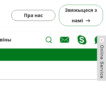
Звяжыцеся з
Пра нас
намі
віны