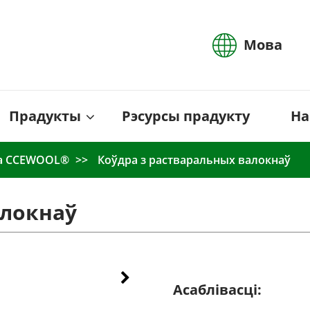
Мова
Прадукты
Рэсурсы прадукту
На
ка CCEWOOL®
Коўдра з растваральных валокнаў
алокнаў
Асаблівасці: