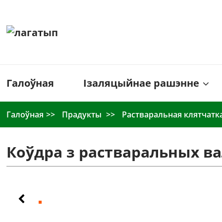
Галоўная
Ізаляцыйнае рашэнне
Галоўная
Прадукты
Растваральная клятчат
Коўдра з растваральных в