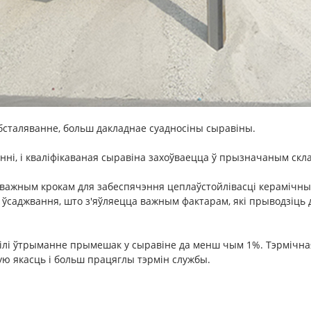
бсталяванне, больш дакладнае суадносіны сыравіны.
ні, і кваліфікаваная сыравіна захоўваецца ў прызначаным скла
 важным крокам для забеспячэння цеплаўстойлівасці керамічн
 ўсаджвання, што з'яўляецца важным фактарам, які прыводзіць
зілі ўтрыманне прымешак у сыравіне да менш чым 1%. Тэрмічна
ю якасць і больш працяглы тэрмін службы.