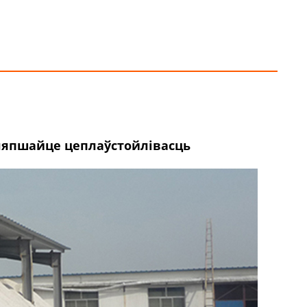
ляпшайце цеплаўстойлівасць