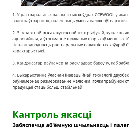
1. У растваральных валакністых коўдрах CCEWOOL у яка
валокнаўтварэння, палепшыць умовы валокнаўтварэння, а
2. З імпартнай высакахуткаснай цэнтрыфугай, хуткасць 
аднастайная, а ўтрыманне шлакавых шарыкаў менш за 1
Цеплаправоднасць растваральных валакністых коўдраў 
характарыстыкі.
3. Кандэнсатар раўнамерна раскладвае бавоўну, каб за
4. Выкарыстанне ўласнай інавацыйнай тэхналогіі двухбак
раўнамернае размеркаванне малюнка іголкапрабіўной сту
прадукцыі стаць больш стабільнай.
Кантроль якасці
Забяспечце аб'ёмную шчыльнасць і пал