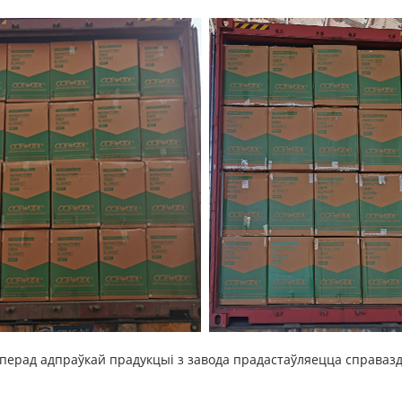
і перад адпраўкай прадукцыі з завода прадастаўляецца справаз