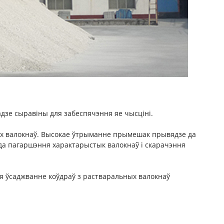
дзе сыравіны для забеспячэння яе чысціні.
ых валокнаў. Высокае ўтрыманне прымешак прывядзе да
 да пагаршэння характарыстык валокнаў і скарачэння
я ўсаджванне коўдраў з растваральных валокнаў