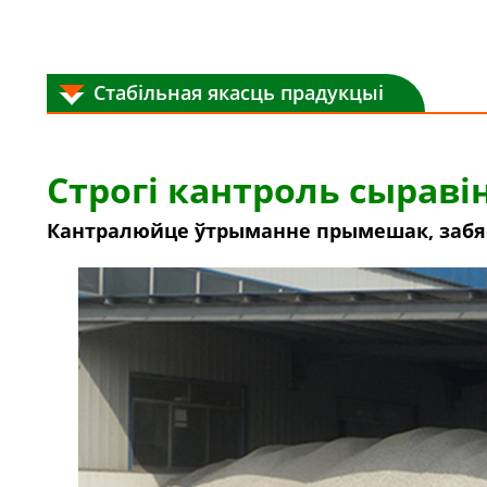
Стабільная якасць прадукцыі
Строгі кантроль сыраві
Кантралюйце ўтрыманне прымешак, забяс