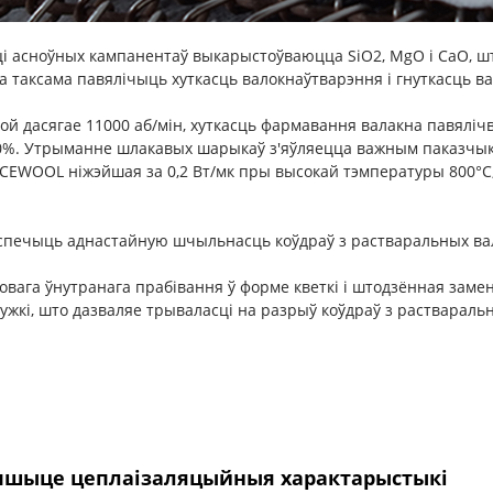
сці асноўных кампанентаў выкарыстоўваюцца SiO2, MgO і CaO, 
 таксама павялічыць хуткасць валокнаўтварэння і гнуткасць ва
якой дасягае 11000 аб/мін, хуткасць фармавання валакна павя
0%. Утрыманне шлакавых шарыкаў з'яўляецца важным паказчыка
CCEWOOL ніжэйшая за 0,2 Вт/мк пры высокай тэмпературы 800°
бяспечыць аднастайную шчыльнасць коўдраў з растваральных в
овага ўнутранага прабівання ў форме кветкі і штодзённая замен
жкі, што дазваляе трываласці на разрыў коўдраў з растварал
епшыце цеплаізаляцыйныя характарыстыкі