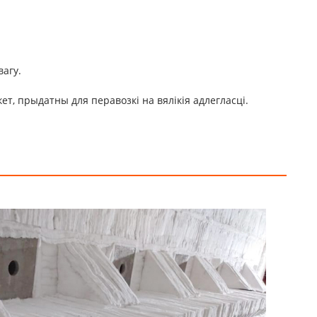
агу.
т, прыдатны для перавозкі на вялікія адлегласці.