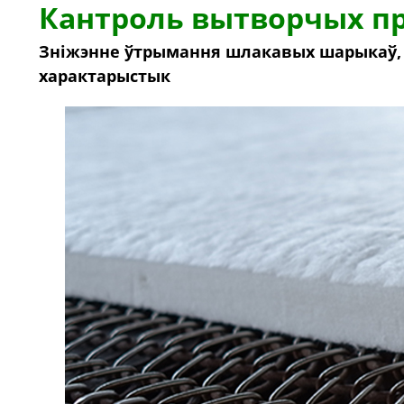
Кантроль вытворчых пр
Зніжэнне ўтрымання шлакавых шарыкаў, 
характарыстык