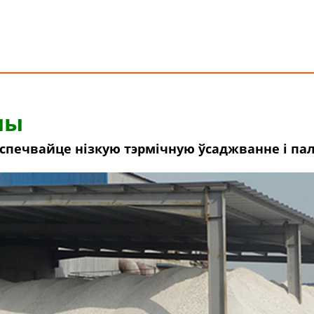
ны
печвайце нізкую тэрмічную ўсаджванне і па