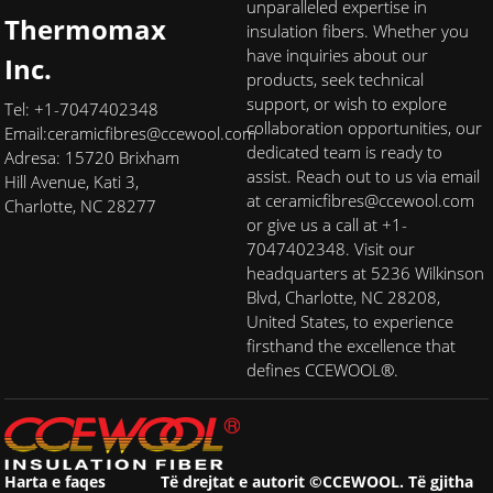
unparalleled expertise in
Thermomax
insulation fibers. Whether you
have inquiries about our
Inc.
products, seek technical
support, or wish to explore
Tel: +1-7047402348
collaboration opportunities, our
Email:
ceramicfibres@ccewool.com
dedicated team is ready to
Adresa: 15720 Brixham
assist. Reach out to us via email
Hill Avenue, Kati 3,
at ceramicfibres@ccewool.com
Charlotte, NC 28277
or give us a call at +1-
7047402348. Visit our
headquarters at 5236 Wilkinson
Blvd, Charlotte, NC 28208,
United States, to experience
firsthand the excellence that
defines CCEWOOL®.
Harta e faqes
Të drejtat e autorit ©CCEWOOL. Të gjitha