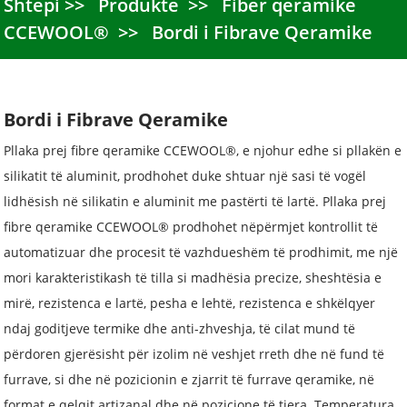
Shtëpi
Produkte
Fibër qeramike
CCEWOOL®
Bordi i Fibrave Qeramike
Bordi i Fibrave Qeramike
Pllaka prej fibre qeramike CCEWOOL®, e njohur edhe si pllakën e
silikatit të aluminit, prodhohet duke shtuar një sasi të vogël
lidhësish në silikatin e aluminit me pastërti të lartë. Pllaka prej
fibre qeramike CCEWOOL® prodhohet nëpërmjet kontrollit të
automatizuar dhe procesit të vazhdueshëm të prodhimit, me një
mori karakteristikash të tilla si madhësia precize, sheshtësia e
mirë, rezistenca e lartë, pesha e lehtë, rezistenca e shkëlqyer
ndaj goditjeve termike dhe anti-zhveshja, të cilat mund të
përdoren gjerësisht për izolim në veshjet rreth dhe në fund të
furrave, si dhe në pozicionin e zjarrit të furrave qeramike, në
format e qelqit artizanal dhe në pozicione të tjera. Temperatura