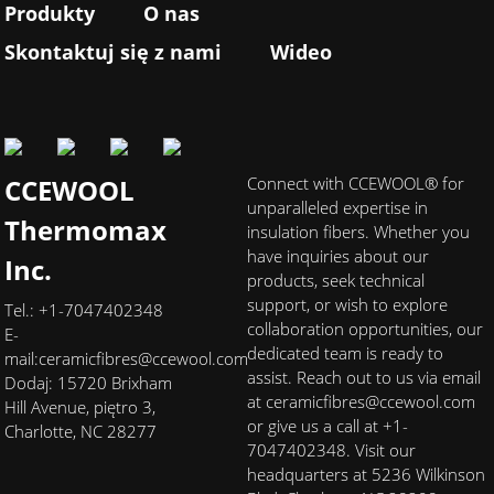
Produkty
O nas
Skontaktuj się z nami
Wideo
CCEWOOL
Connect with CCEWOOL® for
unparalleled expertise in
Thermomax
insulation fibers. Whether you
have inquiries about our
Inc.
products, seek technical
support, or wish to explore
Tel.: +1-7047402348
collaboration opportunities, our
E-
dedicated team is ready to
mail:
ceramicfibres@ccewool.com
assist. Reach out to us via email
Dodaj: 15720 Brixham
at ceramicfibres@ccewool.com
Hill Avenue, piętro 3,
or give us a call at +1-
Charlotte, NC 28277
7047402348. Visit our
headquarters at 5236 Wilkinson