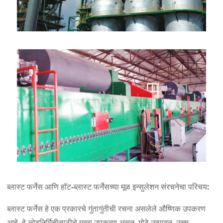
ब्लास्ट फर्नेस आणि हॉट-ब्लास्ट फर्नेसच्या मूळ इन्सुलेशन संरचनेचा परिचय:
ब्लास्ट फर्नेस हे एक प्रकारचे गुंतागुंतीची रचना असलेले औष्णिक उपकरण
आहे. हे लोहनिर्मितीसाठीचे मुख्य उपकरण असून, मोठे उत्पादन, उच्च