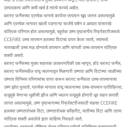
उत्पादकता आणि कमी खर्च हे त्याचे फायदे आहेत.
ब्लास्ट फर्नेसच्या प्रत्येक भागाचे कार्यरत तापमान खूप जास्त असल्यामुळे
आणि प्रत्येक भागावर खाली पडणाऱ्या चार्जचे घर्षण व आघात यांसारखे
यांत्रिक परिणाम होत असल्यामुळे, बहुतेक उष्ण-पृष्ठभागीय रिफ्रॅक्टरीजमध्ये
CCEFIRE उच्च तापमान हलक्या विटांचा वापर केला जातो, ज्यांमध्ये
भाराखाली उच्च मऊ होण्याचे तापमान आणि चांगली उच्च-तापमान यांत्रिक
शक्ती असते.
ब्लास्ट फर्नेसच्या मुख्य सहायक उपकरणांपैकी एक म्हणून, हॉट ब्लास्ट फर्नेस,
ब्लास्ट फर्नेसमधील वायू ज्वलनातून मिळणारी उष्णता आणि विटांच्या जाळीच्या
उष्णता विनिमय परिणामांचा वापर करून ब्लास्ट फर्नेसला उच्च-तापमानाचा
उष्ण झोत पुरवतो. प्रत्येक भागाला वायू ज्वलनाच्या उच्च-तापमान प्रतिक्रिया,
वायूमुळे येणाऱ्या धुळीची झीज आणि ज्वलन वायूमुळे होणारी धूप सहन करावी
लागत असल्यामुळे, उष्ण पृष्ठभागाच्या रिफ्रॅक्टरीजसाठी सहसा CCEFIRE
हलक्या उष्णतारोधक विटा, उष्णतारोधक काँक्रीट, मातीच्या विटा आणि उत्तम
यांत्रिक शक्ती असलेले इतर साहित्य निवडले जाते.
भट्टीच्या अस्तराचे औष्णिक रोधन परिणाम पूर्णपणे सुनिश्चित करण्यासाठी,