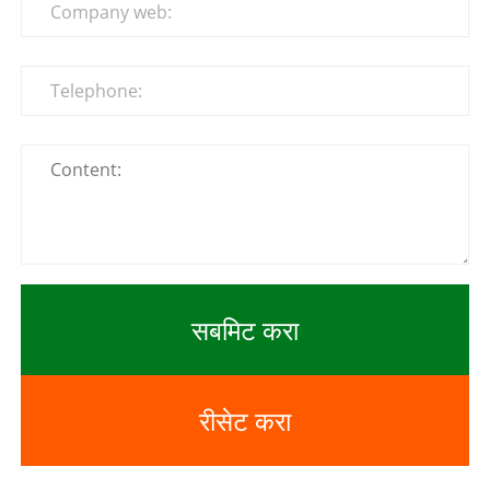
सबमिट करा
रीसेट करा