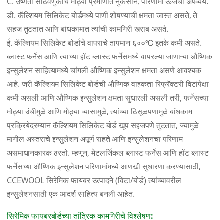
C. उष्णता साठवणुकीचे मोठ्या प्रमाणात नुकसान, परिणामी ऊर्जेचा अपव्यय.
डी. कॅल्शियम सिलिकेट बोर्डमध्ये पाणी शोषण्याची क्षमता जास्त असते, ते
सहज तुटतात आणि बांधकामात त्यांची कामगिरी खराब असते.
ई. कॅल्शियम सिलिकेट बोर्डांचे वापराचे तापमान ६००℃ इतके कमी असते.
ब्लास्ट फर्नेस आणि त्याच्या हॉट ब्लास्ट फर्नेसमध्ये वापरल्या जाणाऱ्या औष्णिक
इन्सुलेशन साहित्यामध्ये चांगली औष्णिक इन्सुलेशन क्षमता असणे आवश्यक
आहे. जरी कॅल्शियम सिलिकेट बोर्डची औष्णिक वाहकता रिफ्रॅक्टरी विटांपेक्षा
कमी असली आणि औष्णिक इन्सुलेशन क्षमता सुधारली असली तरी, फर्नेसच्या
मोठ्या उंचीमुळे आणि मोठ्या व्यासामुळे, त्यांच्या ठिसूळपणामुळे बांधकाम
प्रक्रियेदरम्यान कॅल्शियम सिलिकेट बोर्ड खूप सहजपणे तुटतात, ज्यामुळे
मागील अस्तराचे इन्सुलेशन अपूर्ण राहते आणि इन्सुलेशनचा परिणाम
असमाधानकारक ठरतो. म्हणून, मेटलर्जिकल ब्लास्ट फर्नेस आणि हॉट ब्लास्ट
फर्नेसच्या औष्णिक इन्सुलेशन परिणामांमध्ये आणखी सुधारणा करण्यासाठी,
CCEWOOL सिरेमिक फायबर उत्पादने (विटा/बोर्ड) त्यांच्यावरील
इन्सुलेशनसाठी एक आदर्श साहित्य बनली आहेत.
सिरेमिक फायबरबोर्डच्या तांत्रिक कामगिरीचे विश्लेषण: