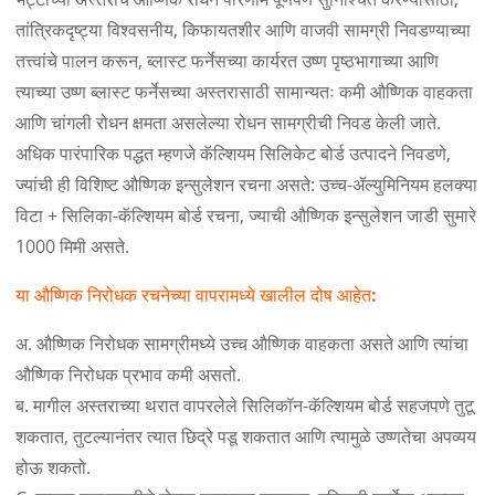
तांत्रिकदृष्ट्या विश्वसनीय, किफायतशीर आणि वाजवी सामग्री निवडण्याच्या
तत्त्वांचे पालन करून, ब्लास्ट फर्नेसच्या कार्यरत उष्ण पृष्ठभागाच्या आणि
त्याच्या उष्ण ब्लास्ट फर्नेसच्या अस्तरासाठी सामान्यतः कमी औष्णिक वाहकता
आणि चांगली रोधन क्षमता असलेल्या रोधन सामग्रीची निवड केली जाते.
अधिक पारंपारिक पद्धत म्हणजे कॅल्शियम सिलिकेट बोर्ड उत्पादने निवडणे,
ज्यांची ही विशिष्ट औष्णिक इन्सुलेशन रचना असते: उच्च-ॲल्युमिनियम हलक्या
विटा + सिलिका-कॅल्शियम बोर्ड रचना, ज्याची औष्णिक इन्सुलेशन जाडी सुमारे
1000 मिमी असते.
या औष्णिक निरोधक रचनेच्या वापरामध्ये खालील दोष आहेत:
अ. औष्णिक निरोधक सामग्रीमध्ये उच्च औष्णिक वाहकता असते आणि त्यांचा
औष्णिक निरोधक प्रभाव कमी असतो.
ब. मागील अस्तराच्या थरात वापरलेले सिलिकॉन-कॅल्शियम बोर्ड सहजपणे तुटू
शकतात, तुटल्यानंतर त्यात छिद्रे पडू शकतात आणि त्यामुळे उष्णतेचा अपव्यय
होऊ शकतो.