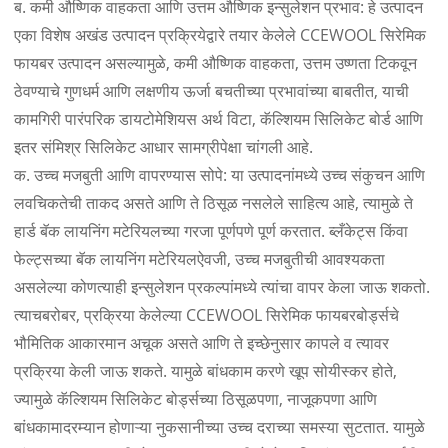
ब. कमी औष्णिक वाहकता आणि उत्तम औष्णिक इन्सुलेशन प्रभाव: हे उत्पादन
एका विशेष अखंड उत्पादन प्रक्रियेद्वारे तयार केलेले CCEWOOL सिरेमिक
फायबर उत्पादन असल्यामुळे, कमी औष्णिक वाहकता, उत्तम उष्णता टिकवून
ठेवण्याचे गुणधर्म आणि लक्षणीय ऊर्जा बचतीच्या प्रभावांच्या बाबतीत, याची
कामगिरी पारंपरिक डायटोमेशियस अर्थ विटा, कॅल्शियम सिलिकेट बोर्ड आणि
इतर संमिश्र सिलिकेट आधार सामग्रीपेक्षा चांगली आहे.
क. उच्च मजबुती आणि वापरण्यास सोपे: या उत्पादनांमध्ये उच्च संकुचन आणि
लवचिकतेची ताकद असते आणि ते ठिसूळ नसलेले साहित्य आहे, त्यामुळे ते
हार्ड बॅक लायनिंग मटेरियलच्या गरजा पूर्णपणे पूर्ण करतात. ब्लँकेट्स किंवा
फेल्ट्सच्या बॅक लायनिंग मटेरियलऐवजी, उच्च मजबुतीची आवश्यकता
असलेल्या कोणत्याही इन्सुलेशन प्रकल्पांमध्ये त्यांचा वापर केला जाऊ शकतो.
त्याचबरोबर, प्रक्रिया केलेल्या CCEWOOL सिरेमिक फायबरबोर्ड्सचे
भौमितिक आकारमान अचूक असते आणि ते इच्छेनुसार कापले व त्यावर
प्रक्रिया केली जाऊ शकते. यामुळे बांधकाम करणे खूप सोयीस्कर होते,
ज्यामुळे कॅल्शियम सिलिकेट बोर्ड्सच्या ठिसूळपणा, नाजूकपणा आणि
बांधकामादरम्यान होणाऱ्या नुकसानीच्या उच्च दराच्या समस्या सुटतात. यामुळे