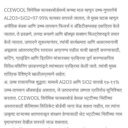
CCEWOOL सिरेमिक फायबरबोर्डमध्ये कच्चा माल म्हणून उच्च-गुणवत्तेचे
AL2O3+SiO2=97-99% फायबर वापरले जातात, जे मुख्य घटक म्हणून
अजैविक बंधक आणि उच्च-तापमान फिलर्स व अ‍ॅडिटीव्ह्जसह एकत्रित केले
जातात. ते ढवळणे, लगदा बनवणे आणि व्हॅक्यूम सक्शन फिल्ट्रेशनद्वारे तयार
केले जातात. उत्पादने सुकल्यानंतर, त्यांची कार्यक्षमता आणि आकारमानाची
अचूकता आंतरराष्ट्रीय स्तरावर अग्रगण्य राहील याची खात्री करण्यासाठी,
कटिंग, ग्राइंडिंग आणि ड्रिलिंग यांसारख्या प्रक्रिया पूर्ण करण्याकरिता
विविध मशिनिंग उपकरणांद्वारे त्यांच्यावर प्रक्रिया केली जाते. त्यांची मुख्य
तांत्रिक वैशिष्ट्ये खालीलप्रमाणे आहेत:
अ. उच्च रासायनिक शुद्धता: यामध्ये Al2O3 आणि SiO2 सारखे ९७-९९%
उच्च-तापमान ऑक्साईड असतात, जे उत्पादनांचा उष्णता प्रतिरोध सुनिश्चित
करतात. CCEWOOL सिरेमिक फायबरबोर्ड केवळ भट्टीच्या भिंतींच्या
अस्तरासाठी कॅल्शियम सिलिकेट बोर्डची जागा घेऊ शकत नाहीत, तर त्यांना
उत्कृष्ट वाऱ्याच्या क्षरणापासून संरक्षण देण्यासाठी थेट भट्टीच्या भिंतींच्या गरम
पृष्ठभागावर देखील वापरले जाऊ शकतात.