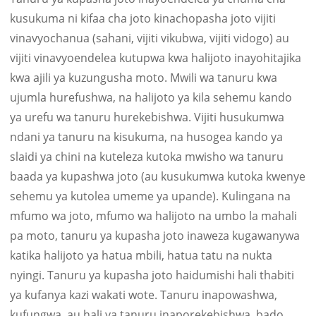
kusukuma ni kifaa cha joto kinachopasha joto vijiti
vinavyochanua (sahani, vijiti vikubwa, vijiti vidogo) au
vijiti vinavyoendelea kutupwa kwa halijoto inayohitajika
kwa ajili ya kuzungusha moto. Mwili wa tanuru kwa
ujumla hurefushwa, na halijoto ya kila sehemu kando
ya urefu wa tanuru hurekebishwa. Vijiti husukumwa
ndani ya tanuru na kisukuma, na husogea kando ya
slaidi ya chini na kuteleza kutoka mwisho wa tanuru
baada ya kupashwa joto (au kusukumwa kutoka kwenye
sehemu ya kutolea umeme ya upande). Kulingana na
mfumo wa joto, mfumo wa halijoto na umbo la mahali
pa moto, tanuru ya kupasha joto inaweza kugawanywa
katika halijoto ya hatua mbili, hatua tatu na nukta
nyingi. Tanuru ya kupasha joto haidumishi hali thabiti
ya kufanya kazi wakati wote. Tanuru inapowashwa,
kufungwa, au hali ya tanuru inaporekebishwa, bado