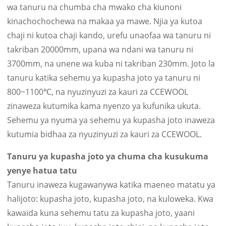
wa tanuru na chumba cha mwako cha kiunoni
kinachochochewa na makaa ya mawe. Njia ya kutoa
chaji ni kutoa chaji kando, urefu unaofaa wa tanuru ni
takriban 20000mm, upana wa ndani wa tanuru ni
3700mm, na unene wa kuba ni takriban 230mm. Joto la
tanuru katika sehemu ya kupasha joto ya tanuru ni
800~1100℃, na nyuzinyuzi za kauri za CCEWOOL
zinaweza kutumika kama nyenzo ya kufunika ukuta.
Sehemu ya nyuma ya sehemu ya kupasha joto inaweza
kutumia bidhaa za nyuzinyuzi za kauri za CCEWOOL.
Tanuru ya kupasha joto ya chuma cha kusukuma
yenye hatua tatu
Tanuru inaweza kugawanywa katika maeneo matatu ya
halijoto: kupasha joto, kupasha joto, na kuloweka. Kwa
kawaida kuna sehemu tatu za kupasha joto, yaani