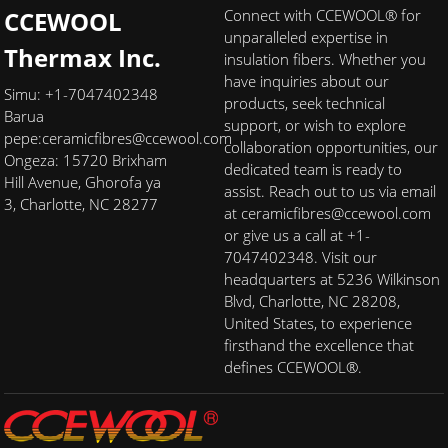
CCEWOOL
Connect with CCEWOOL® for
unparalleled expertise in
Thermax Inc.
insulation fibers. Whether you
have inquiries about our
Simu: +1-7047402348
products, seek technical
Barua
support, or wish to explore
pepe:
ceramicfibres@ccewool.com
collaboration opportunities, our
Ongeza: 15720 Brixham
dedicated team is ready to
Hill Avenue, Ghorofa ya
assist. Reach out to us via email
3, Charlotte, NC 28277
at ceramicfibres@ccewool.com
or give us a call at +1-
7047402348. Visit our
headquarters at 5236 Wilkinson
Blvd, Charlotte, NC 28208,
United States, to experience
firsthand the excellence that
defines CCEWOOL®.