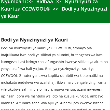
Nyumbani
Bidhaa
Nyuzinyuzi za
Kauri za CCEWOOL®
Bodi ya Nyuzinyuzi
ya Kauri
Bodi ya Nyuzinyuzi ya Kauri
Bodi ya nyuzinyuzi ya kauri ya CCEWOOL®, ambayo pia
inajulikana kwa bodi ya silikati ya alumini, hutengenezwa kwa
kuongeza kiasi kidogo cha vifungashio kwenye silikati ya alumina
yenye usafi wa hali ya juu. Bodi ya nyuzinyuzi ya kauri ya
CCEWOOL ® hutengenezwa kupitia udhibiti wa kiotomatiki na
mchakato endelevu wa uzalishaji, ikiwa na vipengele vingi kama
vile ukubwa sahihi, ulalo mzuri, nguvu ya juu, uzani mwepesi,
upinzani bora wa mshtuko wa joto na kuzuia kung'oa, ambayo
inaweza kutumika sana kwa ajili ya kuhami joto kwenye bitana
zinazozunguka na chini ya tanuru, pamoja na nafasi ya moto ya