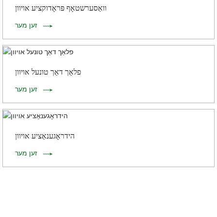
וואַסערשטאָף פּראָדוקציע אויוון
זען מער
פלאַך דאַך טונעל אויוון
זען מער
הידראָגענאַציע אויוון
זען מער