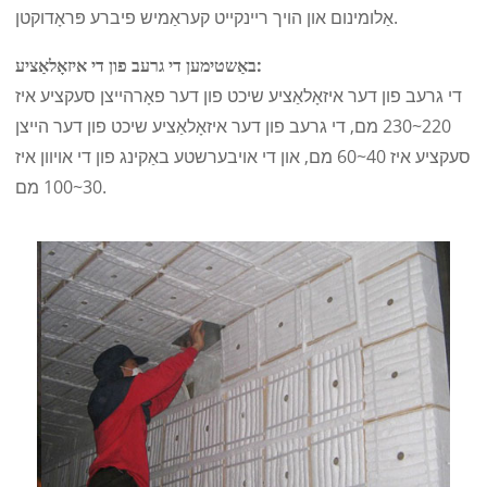
אַלומינום און הויך ריינקייט קעראַמיש פיברע פּראָדוקטן.
באַשטימען די גרעב פון די איזאָלאַציע:
די גרעב פון דער איזאָלאַציע שיכט פון דער פאָרהייצן סעקציע איז
220~230 מם, די גרעב פון דער איזאָלאַציע שיכט פון דער הייצן
סעקציע איז 40~60 מם, און די אויבערשטע באַקינג פון די אויוון איז
30~100 מם.