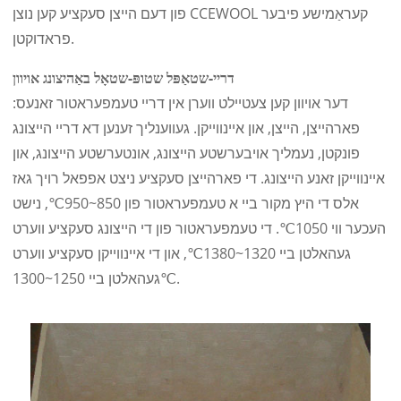
פון דעם הייצן סעקציע קען נוצן CCEWOOL קעראַמישע פיבער
פראדוקטן.
דריי-שטאַפּל שטופּ-שטאָל באַהיצונג אויוון
דער אויוון קען צעטיילט ווערן אין דריי טעמפעראטור זאנעס:
פארהייצן, הייצן, און איינווייקן. געווענליך זענען דא דריי הייצונג
פונקטן, נעמליך אויבערשטע הייצונג, אונטערשטע הייצונג, און
איינווייקן זאנע הייצונג. די פארהייצן סעקציע ניצט אפפאל רויך גאז
אלס די היץ מקור ביי א טעמפעראטור פון 850~950℃, נישט
העכער ווי 1050℃. די טעמפעראטור פון די הייצונג סעקציע ווערט
געהאלטן ביי 1320~1380℃, און די איינווייקן סעקציע ווערט
געהאלטן ביי 1250~1300℃.