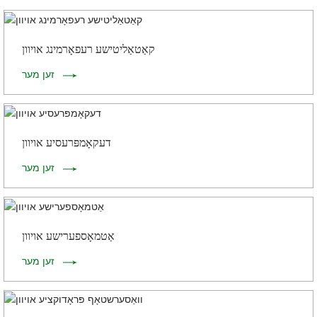
קאַטאַליטישע רעפאָרמינג אויוון
זען מער
דעקאָמפּרעסיע אויוון
זען מער
אַטמאָספערישע אויוון
זען מער