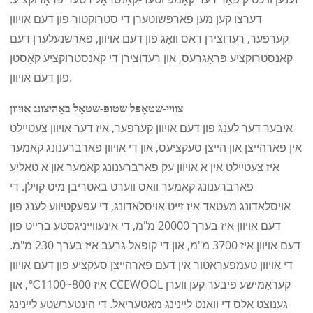
דערצו קען מען פארפּשוטערן די סטרוקטור פון דעם אויוון
קערפער, רעדוצירן דאס וואָג פון דעם אויוון, פארשנעלערן דעם
קאנסטרוקציע פּראָגרעס, און רעדוצירן די קאנסטרוקציע קאָסטן
פון דעם אויוון.
צוויי-שטאַפּל שטופּ-שטאָל באַהיצונג אויוון
איבער דער לענג פון דעם אויוון קערפער, איז דער אויוון צעטיילט
אין פארהייצן און הייצן סעקציעס, און די אויוון פארברענונג קאמער
איז צעטיילט אין א אויוון עק פארברענונג קאמער און א טאליע
פארברענונג קאמער וואס ווערט באטריבן מיט קוילן. די
אויסלאדונג מעטאד איז זייט אויסלאדונג, די עפעקטיווע לענג פון
דעם אויוון איז בערך 20000 מ"מ, די אינעווייניגסטע ברייט פון
דעם אויוון איז 3700 מ"מ, און די קופאל גרעב איז בערך 230 מ"מ.
די אויוון טעמפעראטור אין דעם פארהייצן סעקציע פון ​​דעם אויוון
איז 800~1100℃, און CCEWOOL קעראַמישע פיבער קען ווערן
גענוצט אלס די וואנט ליינינג מאטעריאל. די הינטערשטע ליינינג