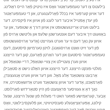
בילעטס צו דער טעמפּעראַטור וואָס איז נויטיק פֿאַר הייס ראָולינג.
דער אויוון קערפּער איז בכלל פֿאַרלענגערט, און די טעמפּעראַטור
פֿון יעדן אָפּטייל איבער דער לענג פֿון אויוון איז פֿיקסירט. דער
בילעט ווערט אַרײַנגעשטופּט אין אויוון דורך אַ שטופּער, און ער
באַוועגט זיך איבער דעם אונטערשטן שלעפּ און גליטשט אַרויס פֿון
אויוון עק נאָך דעם ווי ער ווערט געהייצט (אָדער אַרויסגעשטופּט
פֿון דער זײַט וואַנט אַרויסגאַנג). לויטן טערמישן סיסטעם, דעם
טעמפּעראַטור סיסטעם און דער האַרטן פֿאָרעם, קען דער הייצונג
אויוון ווערן צעטיילט אין צוויי-שטאַפּל, דריי-שטאַפּל און
מולטי-פּונקט הייצונג. דער הייצונג אויוון האַלט נישט אַ סטאַבילן
אַרבעט צושטאַנד אַלע מאָל. ווען דער אויוון ווערט אָנגעצונדן,
פֿאַרמאַכט, אָדער דער אויוון צושטאַנד ווערט אַדזשאַסטירט, איז
נאָך דאָ אַ געוויסער פּראָצענט פֿון היץ סטאָרידזש פֿאַרלוסט.
אָבער, קעראַמישע פֿאַזער האט די מעלות פֿון שנעל הייצונג, שנעל
קילונג, אָפּעראַציאָנעלע סענסיטיוויטי, און פֿלעקסיבילאַטי, וואָס
זענען וויכטיק פֿאַר דער קאָמפּיוטער-קאָנטראָלירטער פּראָדוקציע.