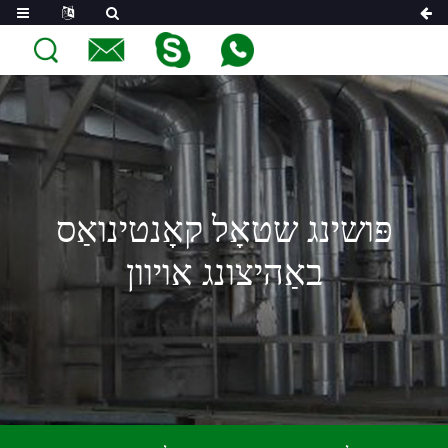
פּושינג שטאָל קאָנטינואַס
באַהיצונג אויוון