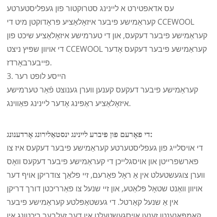
עס אדאפטירט א ליינינג סטרוקטור פון געפליסטערטע
קעראַמישע פיבער איזאָלאַציע פּראָדוקטן מיט די CCEWOOL
קעראַמישע פיבער דעקעס, און די טערמישע איזאָלאַציע שיכט פון
די אויוון שפּיץ ניצט CCEWOOL קעראַמישע פיבער דעקעס אָדער
פייבערבאָרדז.
3. הייסע לופט רער
קעראַמישע פיבער דעקעס קענען ווערן גענוצט פֿאַר טערמישע
איזאָלאַציע ראַפּינג אָדער ליינינג פּאַווינג.
די פאָרעם פון פיברע ליינינג ינסטאַלירונג אָרדענונג:
די אויסלייג פון געפליסטערטע קעראַמישע פיבער דעקעס איז צו
פארשפרייטן און אויסגלייכן די קעראַמישע פיבער דעקעס וואָס
ווערן צוגעשטעלט אין אַ ראָל פאָרעם, זיי פלאַך צודריקן אויף דער
אויוון וואַנט שטאָל פּלאַטע, און זיי שנעל צו פאַרריכטן דורך דריקן
אין אַ שנעל קאַרטל. די געשטאַפּלטע קעראַמישע פיבער
קאָמפּאָנענטן זענען אויסגעשטעלט אין דער זעלבער ריכטונג אין