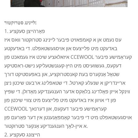
ליינינג סטרוקטור:
1. פאָרהייצן סעקציע
עס נעמט אן א קאמפאזיט פיבער ליינינג סטרוקטור וואס איז
באדעקט מיט פלייצעס און אויסגעשטאפלט. די באדעקטע
איזאלאציע שיכט איז געמאכט פון CCEWOOL קעראַמישע פיבער
דעקעס, געשוועיסט מיט היץ-קעגנשטעליקע נישט-ראסטיקע
שטאָל אַנקערס בעת קאנסטרוקציע, און באפעסטיקט דורך
אריינדריקן א שנעלע קארטל. די שטאפלינג ארבעט שיכטן ניצן
ווינקל אייזן פאָלדינג בלאַקס אדער הענגענדיקע מאָדולן. די שפּיץ
פון די אויוון איז באדעקט מיט פלייצעס מיט צוויי שיכטן פון
CCEWOOL קעראַמישע פיבער דעקעס, און דערנאך
אויסגעשטאפלט מיט די פיבער קאָמפּאָנענטן אין דער פאָרעם פון
א איין-לאָך הענגענדיקע אַנקער סטרוקטור.
2. הייצונג סעקציע