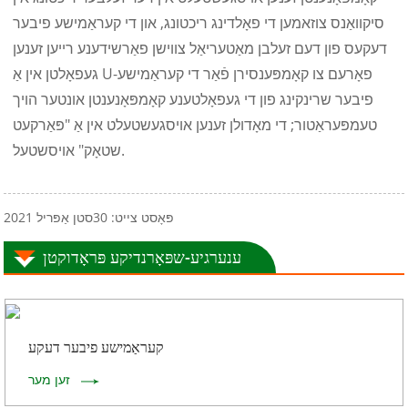
סיקוואַנס צוזאמען די פאָלדינג ריכטונג, און די קעראַמישע פיבער
דעקעס פון דעם זעלבן מאַטעריאַל צווישן פאַרשידענע רייען זענען
געפאָלטן אין אַ U-פאָרעם צו קאָמפּענסירן פֿאַר די קעראַמישע
פיבער שרינקינג פון די געפאָלטענע קאָמפּאָנענטן אונטער הויך
טעמפּעראַטור; די מאָדולן זענען אויסגעשטעלט אין אַ "פּאַרקעט
שטאָק" אויסשטעל.
פּאָסט צייט: 30סטן אַפּריל 2021
ענערגיע-שפּאָרנדיקע פּראָדוקטן
קעראַמישע פיבער דעקע
זען מער