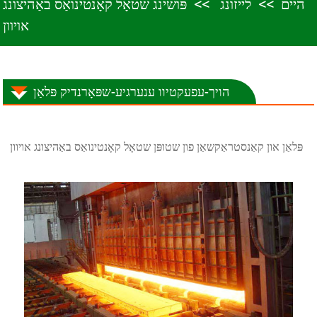
היים
לייזונג
פּושינג שטאָל קאָנטינואַס באַהיצונג
אויוון
הויך-עפעקטיוו ענערגיע-שפּאָרנדיק פּלאַן
פּלאַן און קאַנסטראַקשאַן פון שטופּן שטאָל קאָנטינואַס באַהיצונג אויוון