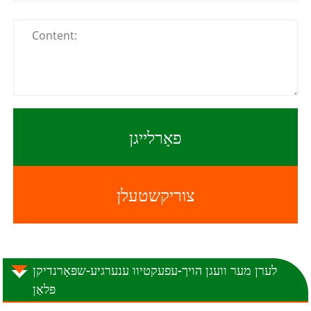
פאָרלייגן
צוריקשטעלן
לערן מער וועגן הויך-עפעקטיוו ענערגיע-שפּאָרנדיקן
פּלאַן