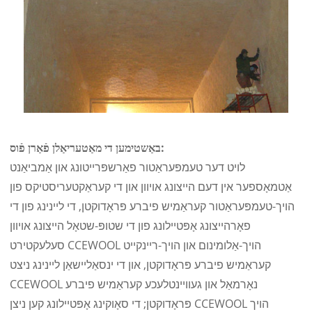
באַשטימען די מאַטעריאַלן פֿאַרן פֿוס:
לויט דער טעמפּעראַטור פאַרשפּרייטונג און אַמביאַנט
אַטמאָספער אין דעם הייצונג אויוון און די קעראַקטעריסטיקס פון
הויך-טעמפּעראַטור קעראַמיש פיברע פּראָדוקטן, די ליינינג פון די
פאָרהייצונג אָפּטיילונג פון די שטופּ-שטאָל הייצונג אויוון
סעלעקטירט CCEWOOL הויך-אַלומינום און הויך-ריינקייט
קעראַמיש פיברע פּראָדוקטן, און די ינסאַליישאַן ליינינג ניצט
CCEWOOL נאָרמאַל און געוויינטלעכע קעראַמיש פיברע
פּראָדוקטן; די סאָוקינג אָפּטיילונג קען ניצן CCEWOOL הויך