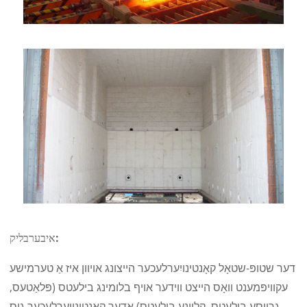
איבערבליק:
דער שטופּ-שטאָל קאָנטינויִערלעכער הייצונג אויוון איז אַ טערמישע
עקוויפּמענט וואָס הייצט ווידער אויף בלומינג בילעטס (פּלאַטעס,
גרויסע בילעטס, קליינע בילעטס) אָדער קאָנטינויִערלעכער גוס