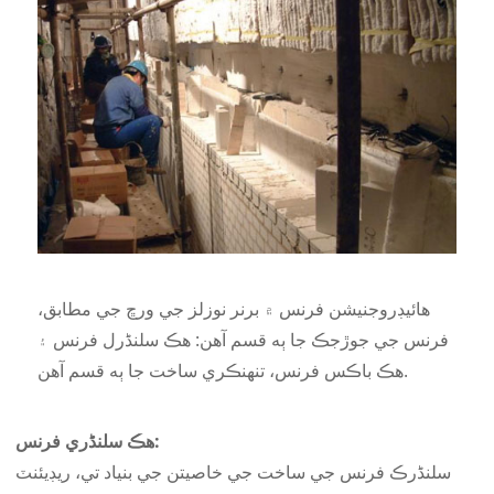
هائيڊروجنيشن فرنس ۾ برنر نوزلز جي ورڇ جي مطابق،
فرنس جي جوڙجڪ جا ٻه قسم آهن: هڪ سلنڈرل فرنس ۽
هڪ باڪس فرنس، تنهنڪري ساخت جا ٻه قسم آهن.
هڪ سلنڈري فرنس:
سلنڈرڪ فرنس جي ساخت جي خاصيتن جي بنياد تي، ريڊيئنٽ