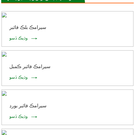
سيرامڪ بلڪ فائبر
وڌيڪ ڏسو
سيرامڪ فائبر ڪمبل
وڌيڪ ڏسو
سيرامڪ فائبر بورڊ
وڌيڪ ڏسو