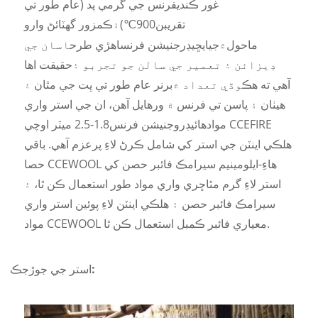
غور ڪندي
فرنس جي گرمي پد (عام طور تي
تقريبن
900
)
۽
ڪمزور گهٽائڻ وارو
℃
ماحول
۾
جي
ايڇ
يڊرجنيشن فرنس
اهڙي طرح
اسان جي
ڊيزائن ۽ تعمير جي سالن جو تجربو ۽
حقيقت اها
آهي ته هڪ
وڏي تعداد ۾
برنر عام طور تي ڀت جي مٿان ۽
هيٺان ۽ پاسن تي فرنس ۾ ورهايل آهن، ان جي استر واري
مواد
هائيڊروجنيشن فرنس
1.8-2.5 ميٽر اوچي CCEFIRE
هلڪي اينٽن جي استر کي شامل ڪرڻ لاءِ پرعزم آهي. باقي
حصا CCEWOOL هاءِ-ايلومينيم سيرامڪ فائبر حصن کي
استر لاءِ گرم مٿاڇري واري مواد طور استعمال ڪن ٿا، ۽
سيرامڪ فائبر حصن ۽ هلڪي اينٽن لاءِ پوئين استر واري
مواد CCEWOOL معياري فائبر ڪمبل استعمال ڪن ٿا.
استر جي جوڙجڪ: