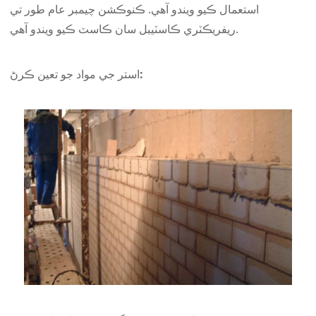
استعمال ڪيو ويندو آهي. ڪنوڪشن چيمبر عام طور تي
ريفريڪٽري ڪاسٽيبل سان ڪاسٽ ڪيو ويندو آهي.
استر جي مواد جو تعين ڪرڻ: