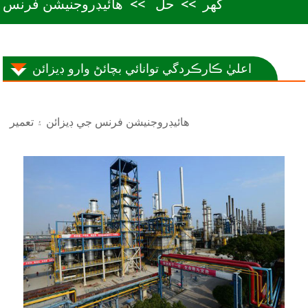
گھر
حل
هائيڊروجنيشن فرنس
اعليٰ ڪارڪردگي توانائي بچائڻ وارو ڊيزائن
هائيڊروجنيشن فرنس جي ڊيزائن ۽ تعمير