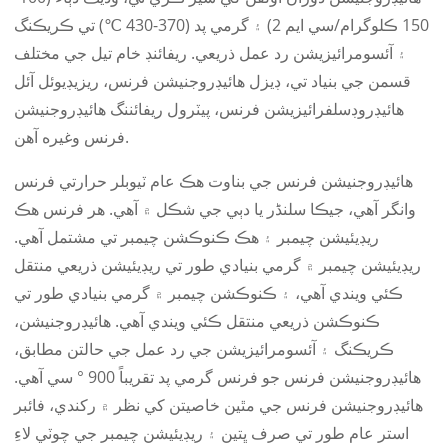
150 ڪلوگرام/سي ايم 2) ۽ گرمي پد (370-430 ℃) تي ڪريڪنگ
۽ آئسومرائيزيشن رد عمل ذريعي. ريفائنڊ خام تيل جي مختلف
قسمن جي بنياد تي، ڊيزل هائيڊروجنيشن فرنس، ريزيڊيوئل آئل
هائيڊروڊسلفرائيزيشن فرنس، پيٽرول ريفائننگ هائيڊروجنيشن
فرنس وغيره آهن.
هائيڊروجنيشن فرنس جي بناوت هڪ عام ٽيوبلر حرارتي فرنس
وانگر آهي، جيڪا سلنڈر يا دٻي جي شڪل ۾ آهي. هر فرنس هڪ
ريڊيئيشن چيمبر ۽ هڪ ڪنوڪشن چيمبر تي مشتمل آهي.
ريڊيئيشن چيمبر ۾ گرمي بنيادي طور تي ريڊيئيشن ذريعي منتقل
ڪئي ويندي آهي، ۽ ڪنوڪشن چيمبر ۾ گرمي بنيادي طور تي
ڪنوڪشن ذريعي منتقل ڪئي ويندي آهي. هائيڊروجنيشن،
ڪريڪنگ ۽ آئسومرائيزيشن جي رد عمل جي حالتن مطابق،
هائيڊروجنيشن فرنس جو فرنس گرمي پد تقريباً 900 ° سي آهي.
هائيڊروجنيشن فرنس جي مٿين خاصيتن کي نظر ۾ رکندي، فائبر
استر عام طور تي صرف ڀتين ۽ ريڊيئيشن چيمبر جي چوٽي لاءِ