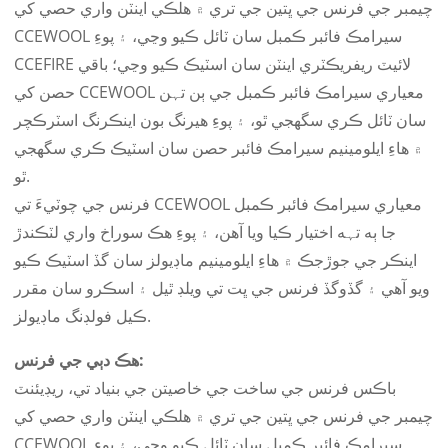
چيمبر جي فرنس جي ڀتين جي تري ۾ هلڪي اينٽن واري حصي کي
CCEWOOL سيرامڪ فائبر ڪمبل سان ٽائل ڪيو وڃي، ۽ پوءِ
CCEFIRE لائيٽ ريفريڪٽري اينٽن سان اسٽيڪ ڪيو وڃي؛ باقي
حصن کي CCEWOOL معياري سيرامڪ فائبر ڪمبل جي ٻن تہن
سان ٽائل ڪري سگهجي ٿو، ۽ پوءِ هيرنگ بون اينڪرنگ اسٽرڪچر
۾ هاءِ ايلومينيم سيرامڪ فائبر حصن سان اسٽيڪ ڪري سگهجي
ٿو.
فرنس جي چوٽيءَ تي CCEWOOL معياري سيرامڪ فائبر ڪمبل
جا ٻه تہه اختيار ڪيا ويا آهن، ۽ پوءِ هڪ سوراخ واري لٽڪندڙ
اينڪر جي جوڙجڪ ۾ هاءِ ايلومينيم ماڊيولز سان گڏ اسٽيڪ ڪيو
ويو آهي ۽ گڏوگڏ فرنس جي ڀت تي ويلڊ ٿيل ۽ اسڪرو سان مقرر
ڪيل فولڊنگ ماڊيولز.
هڪ دٻي جي فرنس:
باڪس فرنس جي ساخت جي خاصيتن جي بنياد تي، ريڊيئنٽ
چيمبر جي فرنس جي ڀتين جي تري ۾ هلڪي اينٽن واري حصي کي
CCEWOOL سيرامڪ فائبر ڪمبل سان ٽائل ڪيو وڃي، ۽ پوءِ