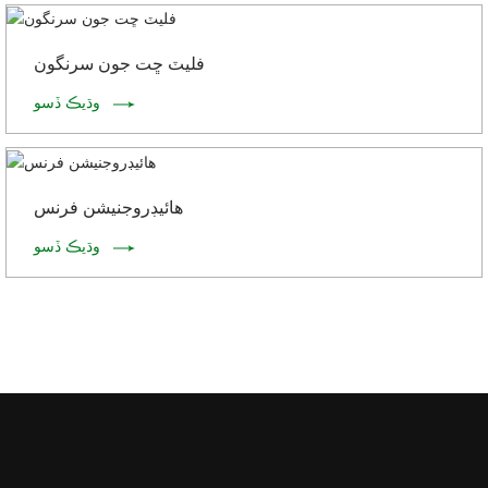
فليٽ ڇت جون سرنگون
وڌيڪ ڏسو
هائيڊروجنيشن فرنس
وڌيڪ ڏسو