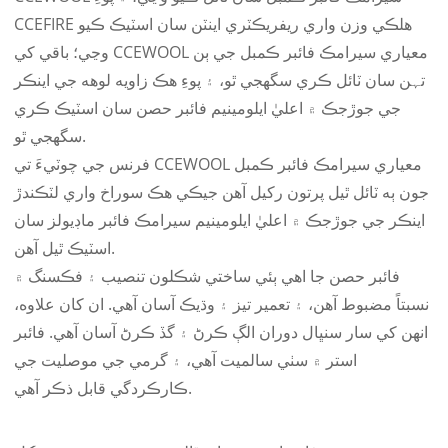
CCEFIRE هلڪي وزن واري ريفريڪٽري اينٽن سان اسٽيڪ ڪيو
وڃي؛ باقي کي CCEWOOL معياري سيرامڪ فائبر ڪمبل جي ٻن
تہن سان ٽائل ڪري سگهجي ٿو، ۽ پوءِ هڪ زاويه لوهه جي اينڪر
جي جوڙجڪ ۾ اعليٰ ايلومينيم فائبر حصن سان اسٽيڪ ڪري
سگهجي ٿو.
فرنس جي چوٽيءَ تي CCEWOOL معياري سيرامڪ فائبر ڪمبل
جون ٻه ٽائل ٿيل پرتون رکيل آهن جيڪي هڪ سوراخ واري لٽڪندڙ
اينڪر جي جوڙجڪ ۾ اعليٰ ايلومينيم سيرامڪ فائبر ماڊيولز سان
اسٽيڪ ٿيل آهن.
فائبر حصن جا اهي ٻئي ساختي شڪلون تنصيب ۽ فڪسنگ ۾
نسبتاً مضبوط آهن، ۽ تعمير تيز ۽ وڌيڪ آسان آهي. ان کان علاوه،
انهن کي سار سنڀال دوران الڳ ڪرڻ ۽ گڏ ڪرڻ آسان آهي. فائبر
استر ۾ سٺي سالميت آهي، ۽ گرمي جي موصليت جي
ڪارڪردگي قابل ذڪر آهي.