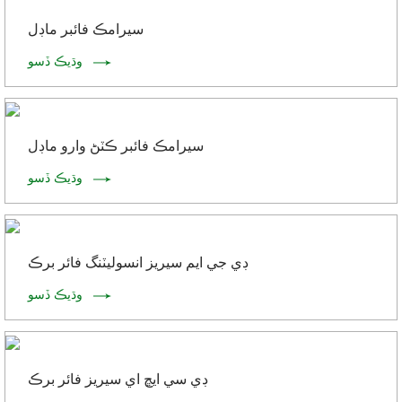
سيرامڪ فائبر ماڊل
وڌيڪ ڏسو
سيرامڪ فائبر ڪٽڻ وارو ماڊل
وڌيڪ ڏسو
ڊي جي ايم سيريز انسوليٽنگ فائر برڪ
وڌيڪ ڏسو
ڊي سي ايڇ اي سيريز فائر برڪ