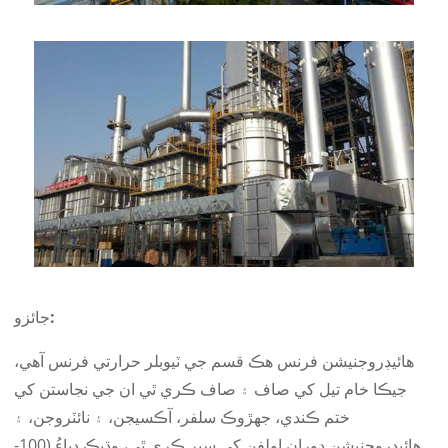
جائزو:
هائيڊروجنيشن فرنس هڪ قسم جي ٽيوبلر حرارتي فرنس آهي،
جيڪا خام تيل کي صاف ۽ صاف ڪري ٿي ان جي نجاستن کي
ختم ڪندي، جهڙوڪ سلفر، آڪسيجن، ۽ نائٽروجن، ۽
هائيڊروجنيشن دوران اولفن کي سير ڪري ٿي، وڌيڪ دٻاءُ (100-