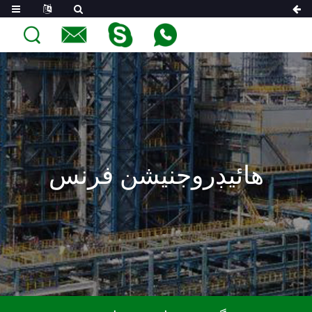
هائيڊروجنيشن فرنس