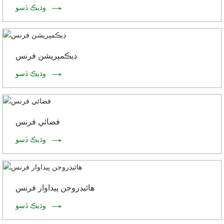
وڌيڪ ڏسو
ڊيڪمپريشن فرنس
وڌيڪ ڏسو
فضائي فرنس
وڌيڪ ڏسو
هائيڊروجن پيداوار فرنس
وڌيڪ ڏسو