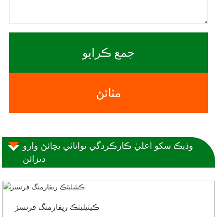
جمع ڪرايو
مٽائڻ
وڌيڪ سکو اعليٰ ڪارڪردگي توانائي بچائڻ وارو
ڊيزائن
ڪيٽيليٽڪ ريفارمنگ فرنسز