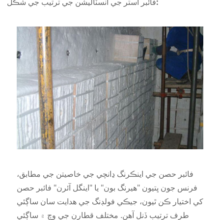
فائبر استر جي انسٽاليشن جي ترتيب جي شڪل:
فائبر حصن جي اينڪرنگ ڍانچي جي خاصيتن جي مطابق،
فرنس جون ڀتيون "هيرنگ بون" يا "اينگل آئرن" فائبر حصن
کي اختيار ڪن ٿيون، جيڪي فولڊنگ جي هدايت سان ساڳئي
طرف ترتيب ڏنل آهن. مختلف قطارن جي وچ ۾ ساڳئي