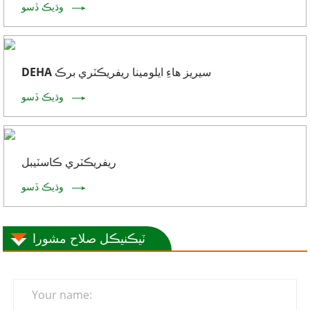
وڌيڪ ڏسو
DEHA سيريز هاءِ ايلومينا ريفريڪٽري برڪ
وڌيڪ ڏسو
ريفريڪٽري ڪاسٽيبل
وڌيڪ ڏسو
ٽيڪنيڪل صلاح مشورا