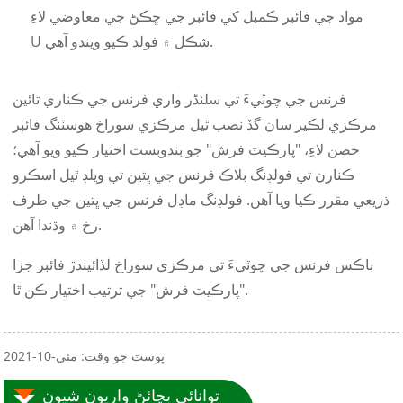
مواد جي فائبر ڪمبل کي فائبر جي ڇڪڻ جي معاوضي لاءِ
U شڪل ۾ فولڊ ڪيو ويندو آهي.
فرنس جي چوٽيءَ تي سلنڈر واري فرنس جي ڪناري تائين
مرڪزي لڪير سان گڏ نصب ٿيل مرڪزي سوراخ هوسٽنگ فائبر
حصن لاءِ، "پارڪيٽ فرش" جو بندوبست اختيار ڪيو ويو آهي؛
ڪنارن تي فولڊنگ بلاڪ فرنس جي ڀتين تي ويلڊ ٿيل اسڪرو
ذريعي مقرر ڪيا ويا آهن. فولڊنگ ماڊل فرنس جي ڀتين جي طرف
رخ ۾ وڌندا آهن.
باڪس فرنس جي چوٽيءَ تي مرڪزي سوراخ لڏائيندڙ فائبر جزا
"پارڪيٽ فرش" جي ترتيب اختيار ڪن ٿا.
پوسٽ جو وقت: مئي-10-2021
توانائي بچائڻ واريون شيون