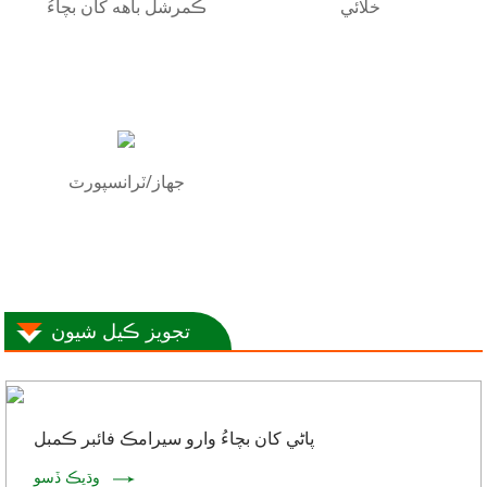
خلائي
ڪمرشل باهه کان بچاءُ
جهاز/ٽرانسپورٽ
تجويز ڪيل شيون
پاڻي کان بچاءُ وارو سيرامڪ فائبر ڪمبل
وڌيڪ ڏسو