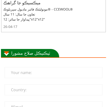
ميڪسيڪو جا گراهڪ
مونوليٿڪ فائبر ماڊيول سپربلوڪ® - CCEWOOL®
تعاون جا سال: 11 سال
پيداوار جا سائز: 12"x12"x12"
26-04-17
ٽيڪنيڪل صلاح مشورا