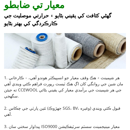
معيار تي ضابطو
گھڻي کثافت کي يقيني بڻايو ۽ حرارتي موصليت جي
ڪارڪردگي کي بهتر بڻايو
1. هر شپمينٽ ۾ هڪ وقف معيار جو انسپيڪٽر هوندو آهي، ۽ ڪارخاني
مان شين جي روانگي کان اڳ هڪ ٽيسٽ رپورٽ فراهم ڪئي ويندي آهي
ته جيئن CCEWOOL جي هر شپمينٽ جي برآمدي معيار کي يقيني بڻائي
سگهجي.
2. ٽئين پارٽي جي چڪاس (جهڙوڪ SGS، BV، وغيره) قبول ڪئي ويندي
آهي.
3. پيداوار سختي سان ISO9000 معيار مينيجمينٽ سسٽم سرٽيفڪيشن