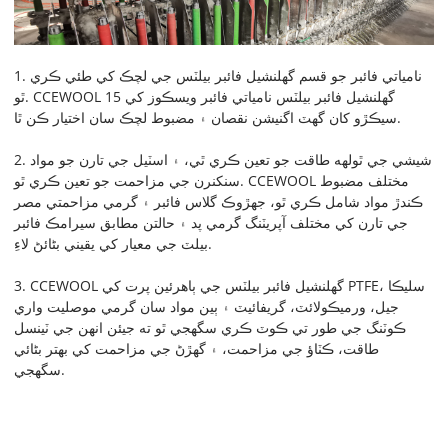
1. نامياتي فائبر جو قسم گھلنشيل فائبر بيلٽس جي لچڪ کي طئي ڪري
ٿو. CCEWOOL گھلنشيل فائبر بيلٽس نامياتي فائبر ويسڪوز کي 15
سيڪڙو کان گهٽ اگنيشن نقصان ۽ مضبوط لچڪ سان اختيار ڪن ٿا.
2. شيشي جي ٿولهه طاقت جو تعين ڪري ٿي، ۽ اسٽيل جي تارن جو مواد
سنکنرن جي مزاحمت جو تعين ڪري ٿو. CCEWOOL مختلف مضبوط
ڪندڙ مواد شامل ڪري ٿو، جهڙوڪ گلاس فائبر ۽ گرمي مزاحمتي مصر
جي تارن کي مختلف آپريٽنگ گرمي پد ۽ حالتن مطابق سيرامڪ فائبر
بيلٽ جي معيار کي يقيني بڻائڻ لاءِ.
3. CCEWOOL گھلنشيل فائبر بيلٽس جي ٻاهرئين پرت کي PTFE، سليڪا
جيل، ورميڪولائٽ، گريفائيٽ ۽ ٻين مواد سان گرمي موصليت واري
ڪوٽنگ جي طور تي ڪوٽ ڪري سگهجي ٿو ته جيئن انهن جي ٽينسل
طاقت، ڪٽاؤ جي مزاحمت، ۽ گھڙڻ جي مزاحمت کي بهتر بڻائي
سگهجي.