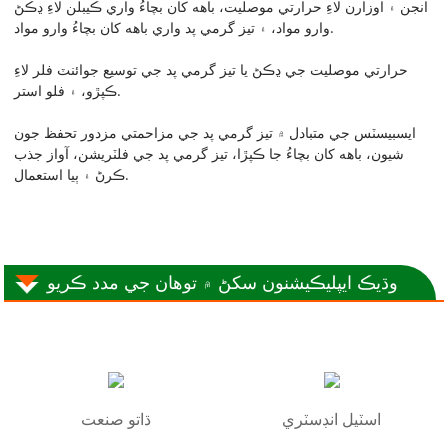
انجن ۽ اوزارن لاءِ حرارتي موصليت، باهه کان بچاءُ واري ڪيبلن لاءِ ڍڪڻ
وارو مواد، ۽ تيز گرمي پد واري باهه کان بچاءُ وارو مواد.
حرارتي موصليت جي ڍڪڻ يا تيز گرمي پد جي توسيع جوائنٽ فلر لاءِ
ڪپڙو، ۽ فلو استر.
ايسبيسٽس جي متبادل ۾ تيز گرمي پد جي مزاحمتي مزدور تحفظ جون
شيون، باهه کان بچاءُ جا ڪپڙا، تيز گرمي پد جي فلٽريشن، آواز جذب
ڪرڻ ۽ ٻيا استعمال.
وڌيڪ ايپليڪيشنون سکڻ ۾ توهان جي مدد ڪريو
اسٽيل انڊسٽري
ڌاتو صنعت