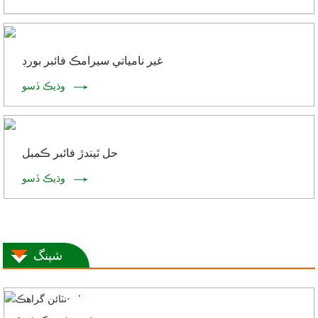
غير نامياتي سيرامڪ فائبر بورڊ
وڌيڪ ڏسو
حل ٿيندڙ فائبر ڪمبل
وڌيڪ ڏسو
شپنگ