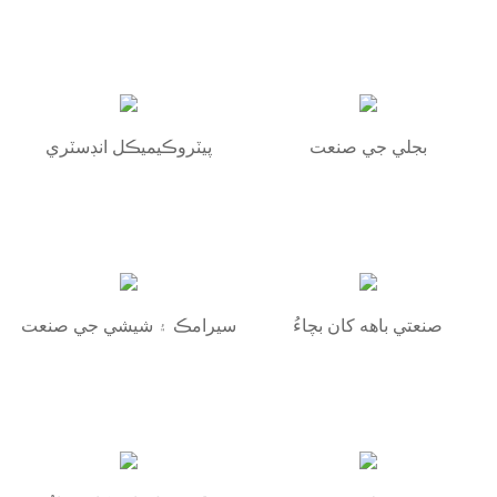
بجلي جي صنعت
پيٽروڪيميڪل انڊسٽري
صنعتي باهه کان بچاءُ
سيرامڪ ۽ شيشي جي صنعت