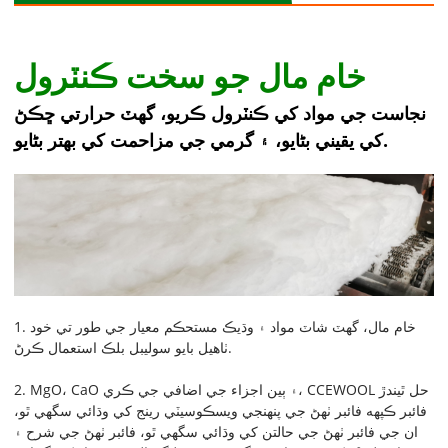
خام مال جو سخت ڪنٽرول
نجاست جي مواد کي ڪنٽرول ڪريو، گهٽ حرارتي ڇڪڻ
کي يقيني بڻايو، ۽ گرمي جي مزاحمت کي بهتر بڻايو.
1. خام مال، گهٽ شاٽ مواد ۽ وڌيڪ مستحڪم معيار جي طور تي خود
ٺاهيل بايو سوليبل بلڪ استعمال ڪرڻ.
2. MgO، CaO ۽ ٻين اجزاء جي اضافي جي ڪري، CCEWOOL حل ٿيندڙ
فائبر ڪپهه فائبر ٺهڻ جي پنهنجي ويسڪوسيٽي رينج کي وڌائي سگھي ٿو،
ان جي فائبر ٺهڻ جي حالتن کي وڌائي سگھي ٿو، فائبر ٺهڻ جي شرح ۽