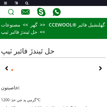
CCEWOOL® گھلنشيل فائبر
گھر
مصنوعات
حل ٿيندڙ فائبر ٽيپ
حل ٿيندڙ فائبر ٽيپ
خاصيتون:
گرمي پد جي حد: 1200
℃