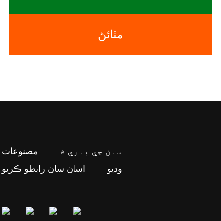
مٽائڻ
اسان جي باري ۾
مصنوعات
وڊيو
اسان سان رابطو ڪريو