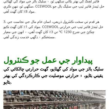
فائبر لچڪ کي بهتر بڻائي سگھي ٿو، ۽ سليگ بالز جي مواد کي گھٽائي
سگھي ٿو، تنهن ڪري، CCEWOOL حل ٿيندڙ فائبر ٽيپ جي سليگ بال جو
مواد 8٪ کان گهٽ آهي.
3. هر قدم تي سخت ڪنٽرول ذريعي، اسان خام مال جي نجاست جي
مواد کي 1٪ کان گهٽ ڪيو. CCEWOOL حل ٿيندڙ فائبر ٽيپ جي حرارتي
ڇڪڻ جي شرح 1230 ℃ تي 3٪ کان گهٽ آهي، ۽ انهن جي معيار
مستحڪم ۽ ڊگهي خدمت زندگي آهي.
پيداوار جي عمل جو ڪنٽرول
سليگ بالز جي مواد کي گھٽايو، گھٽ حرارتي چالکائي کي
يقيني بڻايو، ۽ حرارتي موصليت جي ڪارڪردگي کي بهتر
بڻايو.