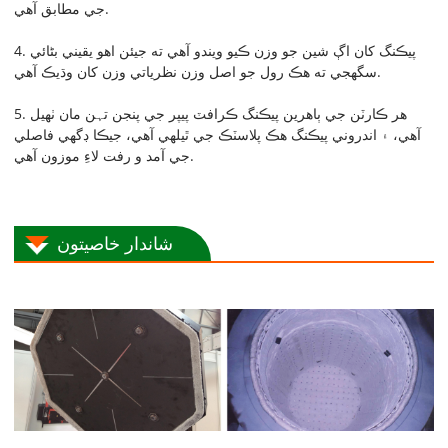
جي مطابق آهي.
4. پيڪنگ کان اڳ شين جو وزن ڪيو ويندو آهي ته جيئن اهو يقيني بڻائي
سگهجي ته هڪ رول جو اصل وزن نظرياتي وزن کان وڌيڪ آهي.
5. هر ڪارٽن جي ٻاهرين پيڪنگ ڪرافٽ پيپر جي پنجن تہن مان ٺهيل
آهي، ۽ اندروني پيڪنگ هڪ پلاسٽڪ جي ٿيلهي آهي، جيڪا ڊگهي فاصلي
جي آمد و رفت لاءِ موزون آهي.
شاندار خاصيتون