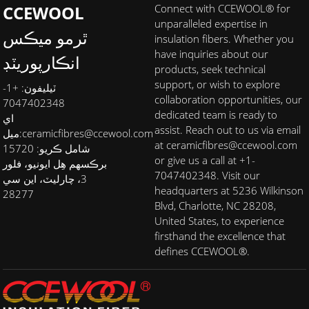
CCEWOOL
Connect with CCEWOOL® for
unparalleled expertise in
ٿرمو ميڪس
insulation fibers. Whether you
have inquiries about our
انڪارپوريٽڊ
products, seek technical
support, or wish to explore
ٽيليفون: +1-
collaboration opportunities, our
7047402348
dedicated team is ready to
اي
assist. Reach out to us via email
ceramicfibres@ccewool.com
ميل:
at ceramicfibres@ccewool.com
شامل ڪريو: 15720
or give us a call at +1-
برڪسهم هِل ايونيو، فلور
7047402348. Visit our
3، چارليٽ، اين سي
headquarters at 5236 Wilkinson
28277
Blvd, Charlotte, NC 28208,
United States, to experience
firsthand the excellence that
defines CCEWOOL®.