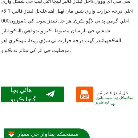
سي سي اي ووول®
حل ٿيندڙ فائبر ٽيپ
ڇا اڻيل ٽيپ جي شڪل واري
اعليٰ درجه حرارت واري شين مان ٺهيل آهي
اعليٰ
حل ٿيندڙ فائبر، 1 لاءِ
موزون
00C اعليٰ گرمي پد تي لاڳو ڪرڻ. هر حل ٿيندڙ سوت کي
0
شيشي جي تار سان مضبوط ڪيو ويندو آهي يا
انڪونل
تار.
الف
ڪجھ
بائنڊر گهٽ درجه حرارت تي سڙي ويندا، تنهنڪري اهو
موصليت جي اثر کي متاثر نه ڪندو.
هاڻي پڇا
حل ٿيندڙ فائبر ٽيپ
ڳاڇا ڪريو
ٽيڪنيڪل ڊيٽا شيٽ ڊائون
لوڊ ڪريو
مستحڪم پيداوار جي معيار