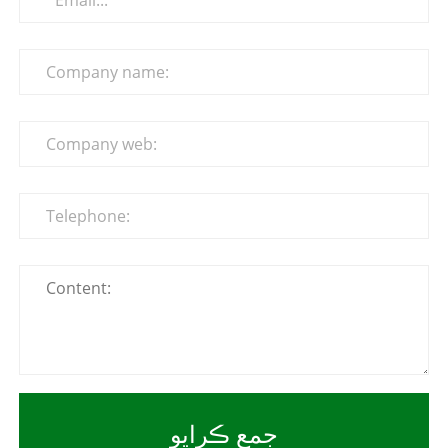
جمع ڪرايو