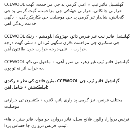
CCEWOOL گھلنشيل فائبر ٽيپ ۾ اعليٰ گرمي پد جي مزاحمت، گھٽ
حرارتي چالکائي، حرارتي جھٽڪي جي مزاحمت، گھٽ گرمي پد جي
گنجائش، شاندار تيز گرمي پد جي موصليت جي ڪارڪردگي، ۽ ڊگھي
خدمت زندگي آھي.
CCEWOOL گھلنشيل فائبر ٽيپ غير فيرس ڌاتو، جهڙوڪ ايلومينيم ۽ زنڪ
جي سنکنرن جي مزاحمت ڪري سگهي ٿي؛ ان ۾ سٺي گهٽ-درجه
حرارت ۽ اعلي-درجه حرارت جون طاقتون آهن.
CCEWOOL گھلنشيل فائبر ٽيپ غير زهر، بي ضرر آهي، ۽ ماحول تي ڪو
به خراب اثر نه ٿو پوي.
مٿين فائدن کي نظر ۾ رکندي، CCEWOOL گھلنشيل فائبر ٽيپ جي
ايپليڪيشنن ۾ شامل آهن:
مختلف فرنس، تيز گرمي پد واري پائپ لائنن، ۽ ڪنٽينرن تي حرارتي
موصليت.
فرنس دروازا، والوز، فلانج سيل، فائر دروازن جو مواد، فائر شٽر، يا هاءِ-
ٽيمپ فرنس دروازن جا حساس پردا.