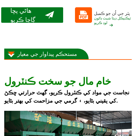
هاڻي پڇا
پٿر جي اُن جو ڪمبل
ڳاڇا ڪريو
ٽيڪنيڪل ڊيٽا شيٽ ڊائون
لوڊ ڪريو
مستحڪم پيداوار جي معيار
خام مال جو سخت ڪنٽرول
نجاست جي مواد کي ڪنٽرول ڪريو، گهٽ حرارتي ڇڪڻ
کي يقيني بڻايو، ۽ گرمي جي مزاحمت کي بهتر بڻايو.