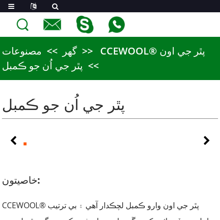
CCEWOOL® پٿر جي اون
گھر
مصنوعات
پٿر جي اُن جو ڪمبل
پٿر جي اُن جو ڪمبل
خاصيتون:
CCEWOOL® پٿر جي اون وارو ڪمبل لچڪدار آهي ۽ بي ترتيب