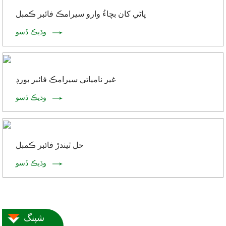
پاڻي کان بچاءُ وارو سيرامڪ فائبر ڪمبل
وڌيڪ ڏسو
غير نامياتي سيرامڪ فائبر بورڊ
وڌيڪ ڏسو
حل ٿيندڙ فائبر ڪمبل
وڌيڪ ڏسو
شپنگ