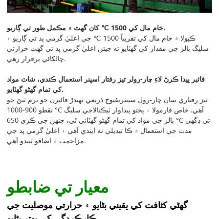
خام مال کي 1500 ℃ کان گهٽ ۾ مڪمل طور تي ڳاريو.
ڪپولا ۾ خام مال کي تقريباً 1500 ℃ جي اعليٰ گرمي پد تي ڳاريو ۽
سليگ بالز جي مقدار کي گهٽايو ته جيئن اعليٰ گرمي پد تي گهٽ حرارتي
چالکائي برقرار رهي.
فائبر پيدا ڪرڻ لاءِ چار-رولر تيز رفتار اسپنر استعمال ڪندي، شاٽ مواد
کي تمام گهڻو گهٽايو.
تيز رفتاري سان چار-رول سينٽريفيوج ذريعي ٺهندڙ فائبرن جو نرم ٿيڻ جو
نقطو 900-1000 °C آهي. خاص فارمولا ۽ پختو پيداوار ٽيڪنالاجي سليگ
بالز جي مواد کي تمام گهڻو گهٽائي ٿي، جنهن جي ڪري 650 °C تي ڊگهي
مدت جي استعمال ۾ ڪا تبديلي نه ايندي آهي ۽ اعليٰ گرمي پد جي
مزاحمت ۾ اضافو ٿيندو آهي.
معيار تي ضابطو
گھڻي کثافت کي يقيني بڻايو ۽ حرارتي موصليت جي
ڪارڪردگي کي بهتر بڻايو