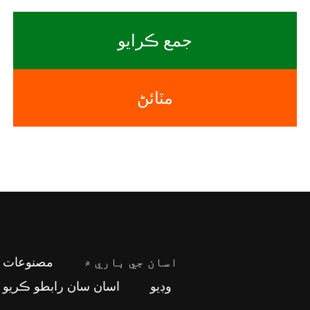
جمع ڪرايو
مٽائڻ
اسان جي باري ۾
مصنوعات
وڊيو
اسان سان رابطو ڪريو