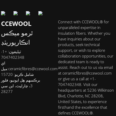
CCEWOOL
Connect with CCEWOOL® for
unparalleled expertise in
ٿرمو ميڪس
insulation fibers. Whether you
have inquiries about our
انڪارپوريٽڊ
products, seek technical
support, or wish to explore
ٽيليفون: +1-
collaboration opportunities, our
7047402348
dedicated team is ready to
اي
assist. Reach out to us via email
ceramicfibres@ccewool.com
ميل:
at ceramicfibres@ccewool.com
شامل ڪريو: 15720
or give us a call at +1-
برڪسهم هِل ايونيو، فلور
7047402348. Visit our
3، چارليٽ، اين سي
headquarters at 5236 Wilkinson
28277
Blvd, Charlotte, NC 28208,
United States, to experience
firsthand the excellence that
defines CCEWOOL®.