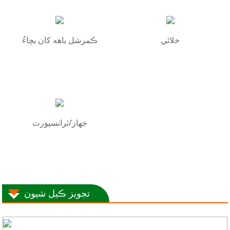
خلائي
ڪمرشل باهه کان بچاءُ
جهاز/ٽرانسپورٽ
تجويز ڪيل شيون