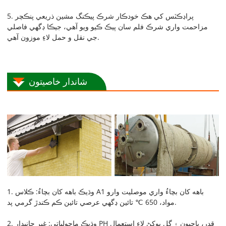
5. پراڊڪٽس کي هڪ خودڪار شرڪ پيڪنگ مشين ذريعي پنڪچر
مزاحمت واري شرڪ فلم سان پيڪ ڪيو ويو آهي، جيڪا ڊگهي فاصلي
جي نقل و حمل لاءِ موزون آهي.
شاندار خاصيتون
1. وڌيڪ باهه کان بچاءُ: ڪلاس A1 باهه کان بچاءُ واري موصليت وارو
مواد، 650 ℃ تائين ڊگهي عرصي تائين ڪم ڪندڙ گرمي پد.
2. وڌيڪ ماحولياتي: غير جانبدار PH قدر، ڀاڄيون ۽ گل پوکڻ لاءِ استعمال