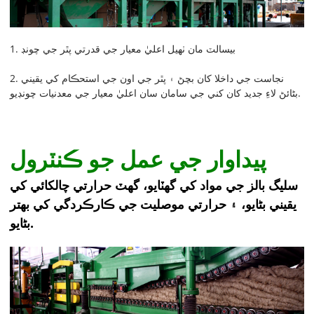
1. بيسالٽ مان ٺهيل اعليٰ معيار جي قدرتي پٿر جي چونڊ
2. نجاست جي داخلا کان بچڻ ۽ پٿر جي اون جي استحڪام کي يقيني
بڻائڻ لاءِ جديد کان کني جي سامان سان اعليٰ معيار جي معدنيات چونڊيو.
پيداوار جي عمل جو ڪنٽرول
سليگ بالز جي مواد کي گھٽايو، گھٽ حرارتي چالکائي کي
يقيني بڻايو، ۽ حرارتي موصليت جي ڪارڪردگي کي بهتر
بڻايو.