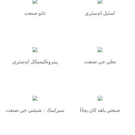
اسٽيل انڊسٽري
ڌاتو صنعت
بجلي جي صنعت
پيٽروڪيميڪل انڊسٽري
صنعتي باهه کان بچاءُ
سيرامڪ ۽ شيشي جي صنعت