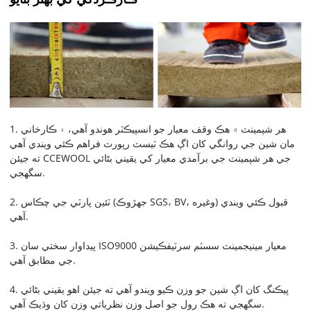
1. هر شپمينٽ ۾ هڪ وقف معيار جو انسپيڪٽر هوندو آهي، ۽ ڪارخاني
مان شين جي روانگي کان اڳ هڪ ٽيسٽ رپورٽ فراهم ڪئي ويندي آهي
ته جيئن CCEWOOL جي هر شپمينٽ جي برآمدي معيار کي يقيني بڻائي
سگهجي.
2. ٽئين پارٽي جي چڪاس (جهڙوڪ SGS، BV، وغيره) قبول ڪئي ويندي
آهي.
3. پيداوار سختي سان ISO9000 معيار مينيجمينٽ سسٽم سرٽيفڪيشن
جي مطابق آهي.
4. پيڪنگ کان اڳ شين جو وزن ڪيو ويندو آهي ته جيئن اهو يقيني بڻائي
سگهجي ته هڪ رول جو اصل وزن نظرياتي وزن کان وڌيڪ آهي.