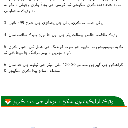
ڪري سگهجي ٿو، گرمي جي بچاءُ واري وچولي ۾ ڪو به corrosion نه،
۽ وڌيڪ ماحولياتي.
3. پاڻي جذب نه ڪرڻ: پاڻي جي ڀڃڪڙي جي شرح 99٪ تائين.
4. وڌيڪ طاقت: خالص بيسالٽ پٿر جي اون جا بورڊ وڌيڪ طاقت سان.
5. ڪابه ڊيليمينيشن نه: ڪپهه جو سوت فولڊنگ جي عمل کي اختيار ڪري
ٿو ۽ تجربن ۾ بهتر ڊرائنگ جا نتيجا ڏئي ٿو.
6. گراهڪن جي گهرجن مطابق 30-120 ملي ميٽر جي ٿولهه جي حد سان
مختلف سائز پيدا ڪري سگھجن ٿا.
وڌيڪ ايپليڪيشنون سکڻ ۾ توهان جي مدد ڪريو