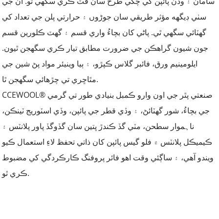
سامان ۽ وڏن پائپن کي چڱي طرح سان فٽ ڪري سگهي ٿو. ان جي
سٺي ڊيگهه مؤثر طريقي سان جوڑوں ۽ حرارتي پلن جي تعداد کي
گهٽائي سگهي ٿي. پاڻي کان بچاءُ واري قسم ۽ گهٽ ڪلورين قسم
جون شيون گراهڪن جي ضرورت مطابق تيار ڪري سگهجن ٿيون.
ايلومينيم ورق، فائبر گلاس ڪپڙو، ۽ ٻيا وينيئر مواد پڻ شين جي
مٿاڇري تي چڙهائي سگهجن ٿا.
CCEWOOL® صنعتي پٿر جي اون وارو ڪمبل بنيادي طور تي گرمي
جي بچاءُ، شور گهٽائڻ، ۽ وڏي قطر جي پائپن، وڏي اسٽوريج ٽينڪن،
ناہموار سطحن، مٽي گڏ ڪندڙ ڀتين سان گڏوگڏ پاور پلانٽس ۽
ڪيميڪل پلانٽس ۾ فلو گيس پائپن کان ذاتي تحفظ لاءِ استعمال ڪيو
ويندو آهي، ۽ ساڳئي وقت اهو فائر پروفنگ ڪارڪردگي کي مضبوط
ڪري ٿو.