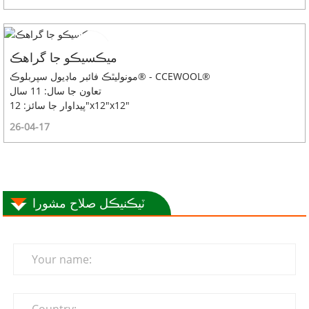
ميڪسيڪو جا گراهڪ
مونوليٿڪ فائبر ماڊيول سپربلوڪ® - CCEWOOL®
تعاون جا سال: 11 سال
پيداوار جا سائز: 12"x12"x12"
26-04-17
ٽيڪنيڪل صلاح مشورا