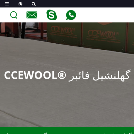
CCEWOOL® گھلنشيل فائبر