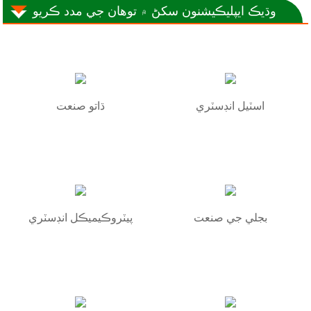
وڌيڪ ايپليڪيشنون سکڻ ۾ توهان جي مدد ڪريو
اسٽيل انڊسٽري
ڌاتو صنعت
بجلي جي صنعت
پيٽروڪيميڪل انڊسٽري