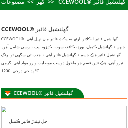
CCEWOOL® گھلنشيل فائبر
گھر
مصنوعات
CCEWOOL® گھلنشيل فائبر
CCEWOOL® گھلنشيل فائبر الڪلائن ارتھ سليڪٽ فائبر مان ٺهيل آهي،
جنهن ۾ گھلنشيل ڪمبل، بورڊ، ڪاغذ، سوت، ڪپڙو، ٽيپ ۽ رسي شامل آهن.
گھلنشيل فائبر هڪ جسم ۾ گھلنشيل فائبر آهي ۽ جذب ٿي سگهي ٿو، رنگ
نيرو آهي، هڪ نئين قسم جو ماحول دوست موصليت وارو مواد آهي. گرمي
پد جي درجي: 1200 ℃.
CCEWOOL® گھلنشيل فائبر
حل ٿيندڙ فائبر ڪمبل