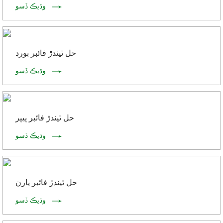
وڌيڪ ڏسو
حل ٿيندڙ فائبر بورڊ
وڌيڪ ڏسو
حل ٿيندڙ فائبر پيپر
وڌيڪ ڏسو
حل ٿيندڙ فائبر يارن
وڌيڪ ڏسو