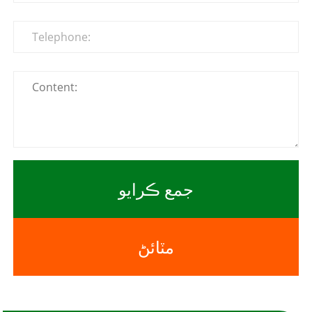
جمع ڪرايو
مٽائڻ