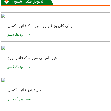
تجويز ڪيل شيون
پاڻي کان بچاءُ وارو سيرامڪ فائبر ڪمبل
وڌيڪ ڏسو
غير نامياتي سيرامڪ فائبر بورڊ
وڌيڪ ڏسو
حل ٿيندڙ فائبر ڪمبل
وڌيڪ ڏسو