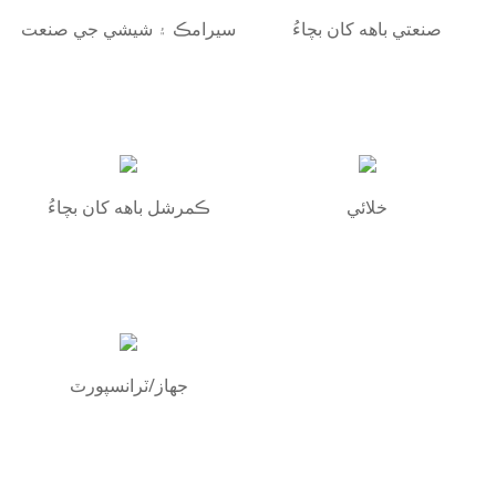
صنعتي باهه کان بچاءُ
سيرامڪ ۽ شيشي جي صنعت
خلائي
ڪمرشل باهه کان بچاءُ
جهاز/ٽرانسپورٽ