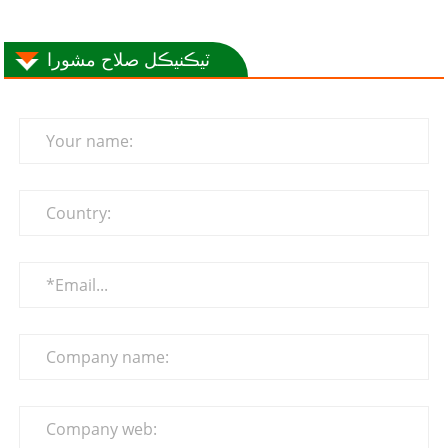
ٽيڪنيڪل صلاح مشورا