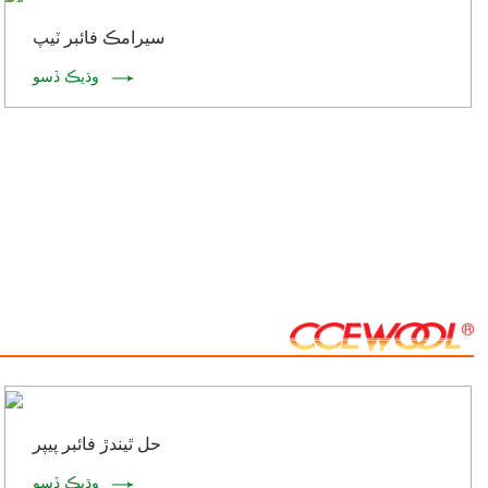
سيرامڪ فائبر ٽيپ
وڌيڪ ڏسو
حل ٿيندڙ فائبر پيپر
وڌيڪ ڏسو