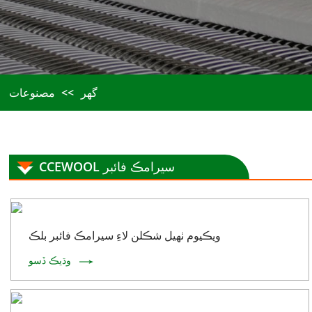
گھر
مصنوعات
CCEWOOL سيرامڪ فائبر
ويڪيوم ٺهيل شڪلن لاءِ سيرامڪ فائبر بلڪ
وڌيڪ ڏسو