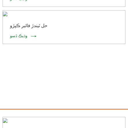
حل ٿيندڙ فائبر ڪپڙو
وڌيڪ ڏسو