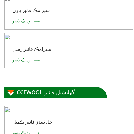
سيرامڪ فائبر يارن
وڌيڪ ڏسو
سيرامڪ فائبر رسي
وڌيڪ ڏسو
CCEWOOL گھلنشيل فائبر
حل ٿيندڙ فائبر ڪمبل
وڌيڪ ڏسو