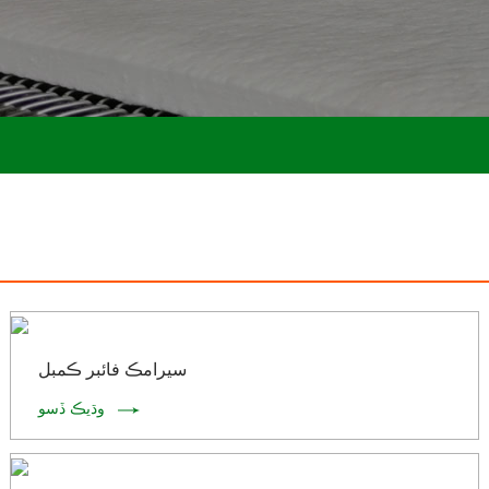
سيرامڪ فائبر ڪمبل
وڌيڪ ڏسو