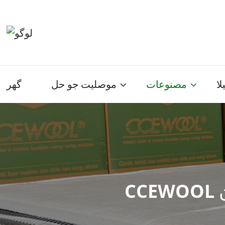
لا
مصنوعات
موصليت جو حل
گھر