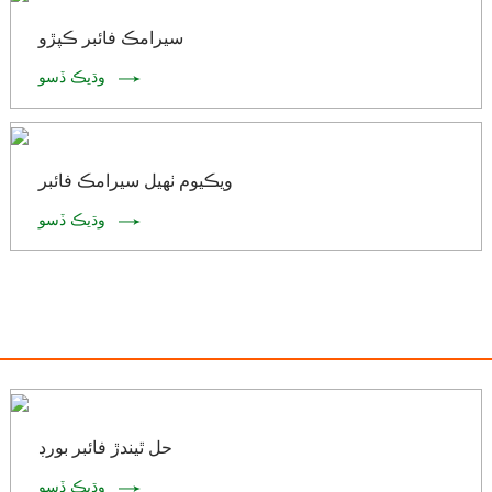
سيرامڪ فائبر ڪپڙو
وڌيڪ ڏسو
ويڪيوم ٺهيل سيرامڪ فائبر
وڌيڪ ڏسو
حل ٿيندڙ فائبر بورڊ
وڌيڪ ڏسو