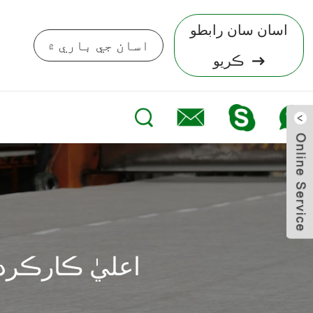
اسان سان رابطو
اسان جي باري ۾
ڪريو
CCEWOOL اعليٰ ڪ