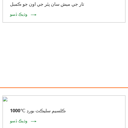
تار جي ميش سان پٿر جي اون جو ڪمبل
وڌيڪ ڏسو
1000℃ ڪلسيم سليڪٽ بورڊ
وڌيڪ ڏسو