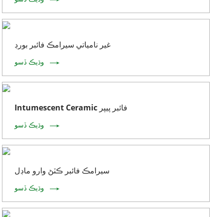
غير نامياتي سيرامڪ فائبر بورڊ
وڌيڪ ڏسو
Intumescent Ceramic فائبر پيپر
وڌيڪ ڏسو
سيرامڪ فائبر ڪٽڻ وارو ماڊل
وڌيڪ ڏسو