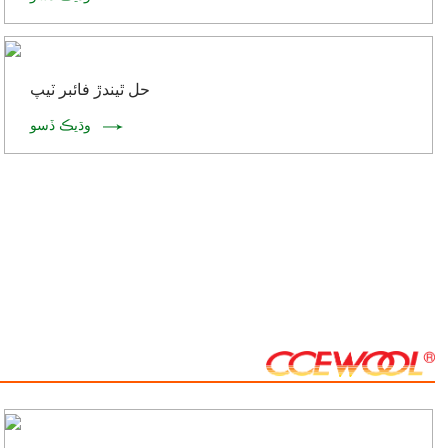
حل ٿيندڙ فائبر ٽيپ
وڌيڪ ڏسو