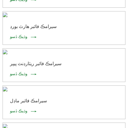
سيرامڪ فائبر هارٿ بورڊ
وڌيڪ ڏسو
سيرامڪ فائبر ريٽارڊنٽ پيپر
وڌيڪ ڏسو
سيرامڪ فائبر ماڊل
وڌيڪ ڏسو