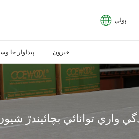
ٻولي
خبرون
پيداوار جا وسي
ارڪردگي واري توانائي بچائيندڙ شيون