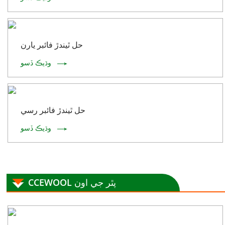
حل ٿيندڙ فائبر يارن
وڌيڪ ڏسو
حل ٿيندڙ فائبر رسي
وڌيڪ ڏسو
CCEWOOL پٿر جي اون