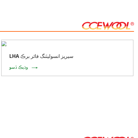
LHA سيريز انسوليٽنگ فائر برڪ
وڌيڪ ڏسو