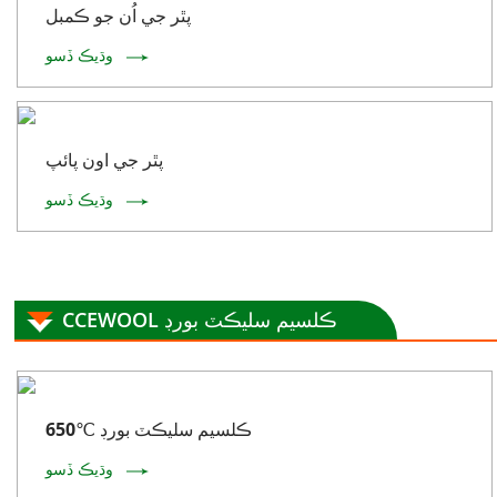
پٿر جي اُن جو ڪمبل
وڌيڪ ڏسو
پٿر جي اون پائپ
وڌيڪ ڏسو
CCEWOOL ڪلسيم سليڪٽ بورڊ
650℃ ڪلسيم سليڪٽ بورڊ
وڌيڪ ڏسو