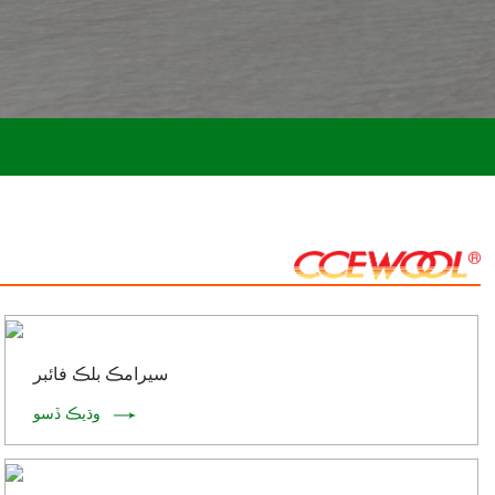
سيرامڪ بلڪ فائبر
وڌيڪ ڏسو