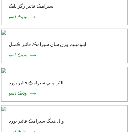
سيرامڪ فائبر رگڙ بلڪ
وڌيڪ ڏسو
ايلومينيم ورق سان سيرامڪ فائبر ڪمبل
وڌيڪ ڏسو
الٽرا پتلي سيرامڪ فائبر بورڊ
وڌيڪ ڏسو
وال هينگ سيرامڪ فائبر بورڊ
وڌيڪ ڏسو