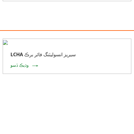
LCHA سيريز انسوليٽنگ فائر برڪ
وڌيڪ ڏسو