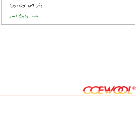
پٿر جي اون بورڊ
وڌيڪ ڏسو