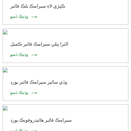
ڪپڙي لاءِ سيرامڪ بلڪ فائبر
وڌيڪ ڏسو
الٽرا پتلي سيرامڪ فائبر ڪمبل
وڌيڪ ڏسو
وڏي سائيز سيرامڪ فائبر بورڊ
وڌيڪ ڏسو
سيرامڪ فائبر هائيڊروفوبڪ بورڊ
وڌيڪ ڏسو