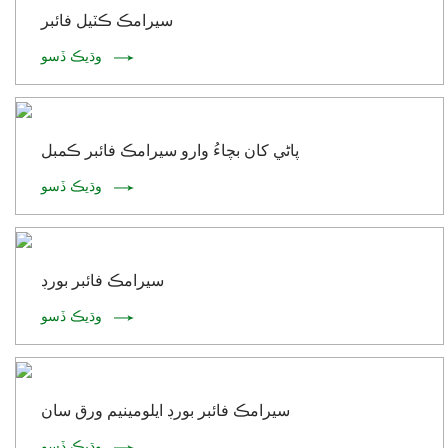
سيرامڪ ڪٽيل فائبر
وڌيڪ ڏسو
پاڻي کان بچاءُ وارو سيرامڪ فائبر ڪمبل
وڌيڪ ڏسو
سيرامڪ فائبر بورڊ
وڌيڪ ڏسو
سيرامڪ فائبر بورڊ ايلومينيم ورق سان
وڌيڪ ڏسو