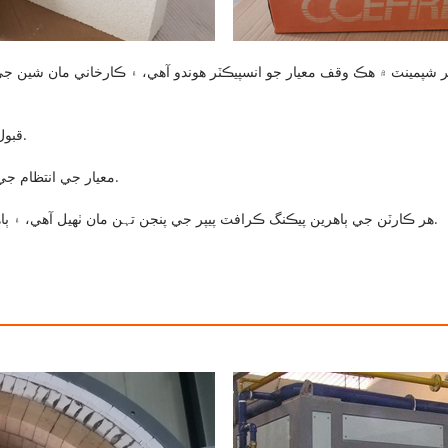
2. ٽئين پارٽي جي چڪاس (جهڙوڪ SGS، BV، وغيره) قبول ڪئي ويندي آهي.
3. پيداوار سختي سان ASTM معيار جي انتظام جي نظام جي سرٽيفڪيشن جي مطابق آهي.
4. هر ڪارٽن جي ٻاهرين پيڪنگ ڪرافٽ پيپر جي پنجن تہن مان ٺهيل آهي، ۽ ٻاهرين پيڪنگنگ + پيلٽ، ڊگهي فاصلي جي آمد و رفت لاءِ موزون آهي.