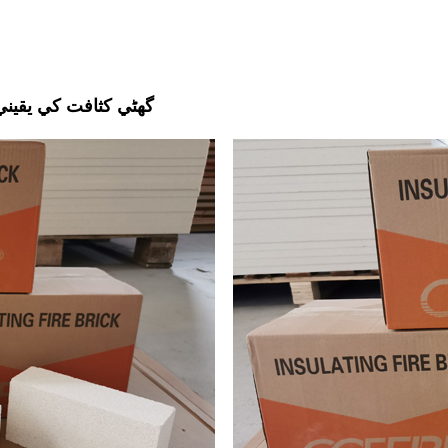
گھڻي کثافت کي يقيني