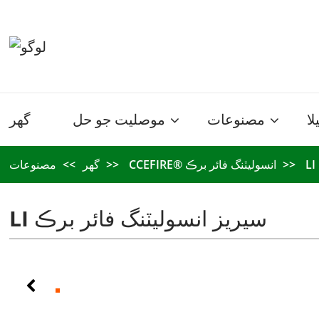
لا
مصنوعات
موصليت جو حل
گھر
CCEFIRE® انسوليٽنگ فائر برڪ
گھر
مصنوعات
LI سيريز انسوليٽنگ فائر برڪ