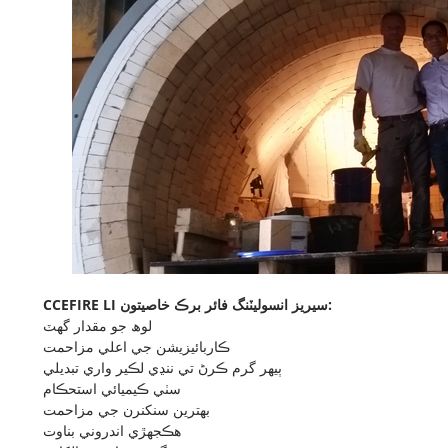
CCEFIRE LI سيريز انسوليٽنگ فائر برڪ خاصيتون:
لوھ جو مقدار گھٽ
ڪاربائيزيشن جي اعلي مزاحمت
ٻيهر گرم ڪرڻ تي ننڍي لڪير واري تبديلي
سٺي ڪيميائي استحڪام
بهترين سنکنرن جي مزاحمت
هڪجهڙي اندروني بناوت