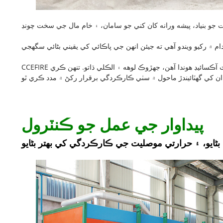
CCEFIRE انسوليشن برڪس جي خام مال ۾ گهٽ نجاست هوندي آهي جنهن ۾ 1٪ کان گهٽ آڪسائيڊ هوندا آهن، جهڙوڪ لوهه ۽ الڪلي ڌاتو. تنهن ڪري، CCEFIRE انسوليشن برڪس ۾ اعلي ريفريڪٽورينس هوندي آهي،
پيداوار جي عمل جو ڪنٽرول