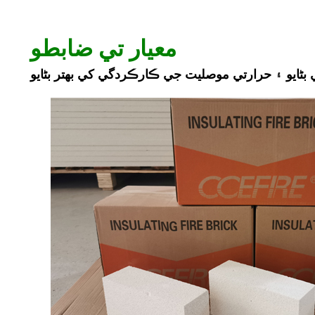
معيار تي ضابطو
 بڻايو ۽ حرارتي موصليت جي ڪارڪردگي کي بهتر بڻايو