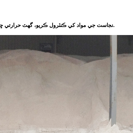
نجاست جي مواد کي ڪنٽرول ڪريو، گهٽ حرارتي ڇڪڻ کي يقيني بڻايو، ۽ گرمي جي مزاحمت کي بهتر بڻايو.