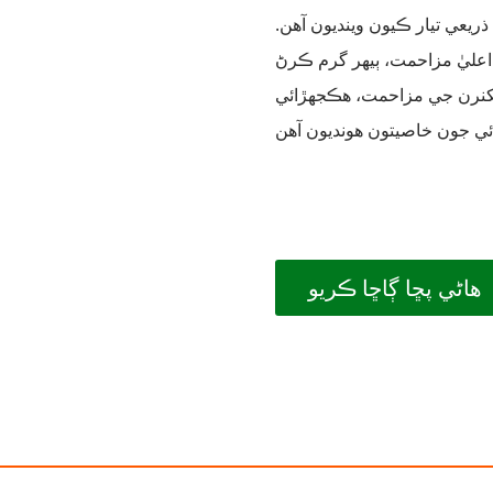
يعي تيار ڪيون وينديون آهن.
عليٰ مزاحمت، ٻيهر گرم ڪرڻ
سنکنرن جي مزاحمت، هڪجهڙائي
هاڻي پڇا ڳاڇا ڪريو