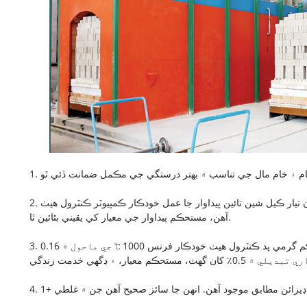
2. اعليٰ درجه حرارت واري سرنگ فرنس، شٽل فرنس، ۽ روٽري فرنس جي بين الاقوامي طور تي ترقي يافته خودڪار پيداوار لائينن سان، خام مال کان تيار ڪيل شين تائين پيداوار جا عمل خودڪار ڪمپيوٽر ڪنٽرول هيٺ
آهن، مستحڪم پيداوار جي معيار کي يقيني بڻائين ٿا.
3. مستحڪم گرمي پد ڪنٽرول هيٺ خودڪار فرنس 1000 ℃ جي ماحول ۾ 0.16w/mk کان گهٽ حرارتي چالکائي سان CCEFIRE موصليت واريون اينٽون پيدا ڪن ٿيون، ۽ انهن ۾ بهترين حرارتي موصليت جي