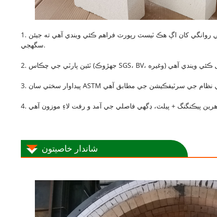
1. هر شپمينٽ ۾ هڪ وقف معيار جو انسپيڪٽر هوندو آهي، ۽ ڪارخاني مان شين جي روانگي کان اڳ هڪ ٽيسٽ رپورٽ فراهم ڪئي ويندي آهي ته جيئن CCEFIRE جي هر شپمينٽ جي برآمدي معيار کي يقيني بڻائي
سگهجي.
شاندار خاصيتون