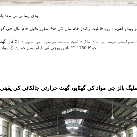
وڏي پيماني تي معدنيات جو بنياد، پيشه ورانه کان کني جو سامان، ۽ خام مال جي سخت چونڊ.
جيڪا 1760 ℃ تائين پهچي ٿي. ايلومينيم جو وڌيڪ مواد ان کي گهٽائيندڙ ماحول ۾ سٺي ڪارڪردگي برقرار رکڻ ۾ مدد ڪري ٿو.