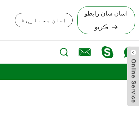
اسان سان رابطو
اسان جي باري ۾
ڪريو