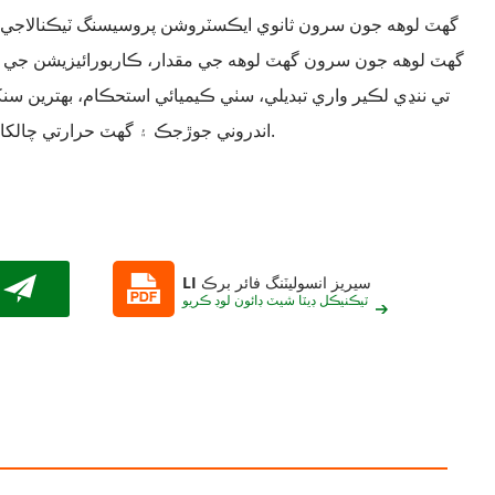
گهٽ لوهه جون سرون ثانوي ايڪسٽروشن پروسيسنگ ٽيڪنالاجي ذر
گهٽ لوهه جون سرون گهٽ لوهه جي مقدار، ڪاربورائيزيشن جي ا
تي ننڍي لڪير واري تبديلي، سٺي ڪيميائي استحڪام، بهترين 
اندروني جوڙجڪ ۽ گهٽ حرارتي چالکائي جون خاصيتون هونديون آهن.
LI سيريز انسوليٽنگ فائر برڪ
ٽيڪنيڪل ڊيٽا شيٽ ڊائون لوڊ ڪريو