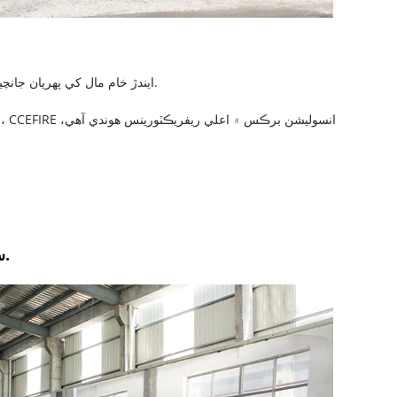
ايندڙ خام مال کي پهريان جانچيو ويندو آهي، ۽ پوءِ قابليت رکندڙ خام مال کي هڪ مقرر ڪيل خام مال جي گودام ۾ رکيو ويندو آهي ته جيئن انهن جي پاڪائي کي يقيني بڻائي سگهجي.
سليگ بالز جي مواد کي گھٽايو، گھٽ حرارتي چالکائي کي يقيني بڻايو، ۽ حرارتي موصليت جي ڪارڪردگي کي بهتر بڻايو.