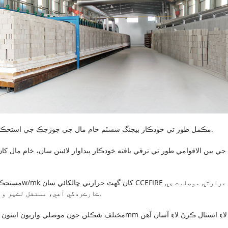
1. مڪمل طور تي خودڪار بيچنگ سسٽم خام مال جي جوڙجڪ جي استحڪام ۽ خام مال جي تناسب ۾ بهتر درستگي جي مڪمل ضمانت ڏئي ٿو.
ڪارڪردگي آهي، مستقل لڪير واري تبديلي ۾ 0.5٪ کان گهٽ، مستحڪم معيار، ۽ ڊگهي خدمت زندگي.