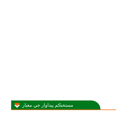
مستحڪم پيداوار جي معيار