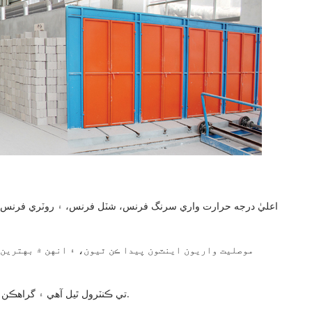
4. مختلف شڪلن جون موصلي واريون اينٽون ڊيزائن مطابق موجود آهن. انهن جا سائز صحيح آهن جن ۾ غلطي +1mm تي ڪنٽرول ٿيل آهي ۽ گراهڪن لاءِ انسٽال ڪرڻ لاءِ آسان آهن.