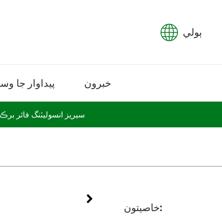
ٻولي
خبرون
پيداوار جا وسي
LI سيريز انسوليٽنگ فائر برڪ
خاصيتون: