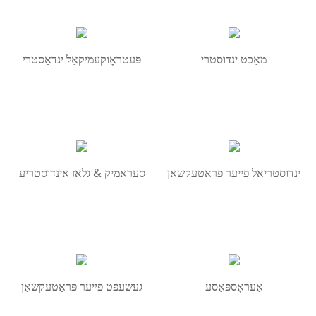
מאַכט ינדוסטרי
פּעטראָוקעמיקאַל ינדאַסטרי
ינדוסטריאַל פייער פּראַטעקשאַן
סעראַמיק & גלאז אינדוסטריע
אַעראָספּאַסע
געשעפט פייער פּראַטעקשאַן