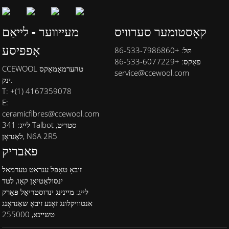
קאָסטומער סערוויס
מעייווער - לייאַם
אָפפיסע
תּל: +86-533-7986860
פאַקס: +86-533-6077229
CCEWOOL טהערמאָמאַקס
service@ccewool.com
ינק.
T: +(1) 4167359078
E:
ceramicfibres@ccewool.com
לייג: 341 Talbot סטריט,
לאָנדאָן, N6A 2R5
פאבריק
זיבאָ טאָפּל עגראַט טערמאַל
ינסולאַטיאָן קאָו, לטד
לייג: מיינינג ינדוסטריאַל פּאַרק
אנטוויקלונג זאָנע זיבאָ שאַנדאָנג
טשיינאַ, 255000