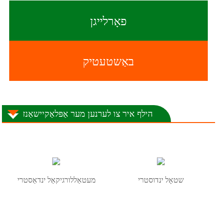
פאָרלייגן
באַשטעטיק
הילף איר צו לערנען מער אַפּלאַקיישאַנז
שטאָל ינדוסטרי
מעטאַללורגיקאַל ינדאַסטרי