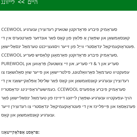
היים
לייזונג
CCEWOOL סעראַמיק פיברע פּראָדוקטן שטארק רעדוצירן ענערגיע
קאַנסאַמשאַן און שפּאָרן אַ פּלאַץ פון קאָס פֿאַר אונדזער פּאַרטנערס אין די
פּעטראָוקעמיקאַל ינדאַסטרי ווייַל פון זייער ויסגעצייכנט טערמאַל ינסאַליישאַן.
CCEWOOL סעראַמיק פיברע פּראָדוקטן פאַרמאָגן קלאַסיש סעריע,
PUREWOOL סעריע און ר & די סעריע, און זיי צושטעלן פּראָווען און
עפעקטיוו טערמאַל פאַרוואַלטונג, פילטריישאַן און פייער שוץ סאַלושאַנז צו
רעדוצירן ענערגיע קאַנסאַמשאַן און קאָס פֿאַר שליסל אַפּלאַקיישאַנז אין די
כעמישער/ראַפיינינג ינדאַסטריז. CCEWOOL סעראַמיק פיברע אָפפערס
הויך-עפעקטיוו ענערגיע-שפּאָרן לייזונג דיזיינז פון טערמאַל ינסאַליישאַן פֿאַר
פערנאַסאַז און פּייפּליינז אין די פּעטראָוקעמיקאַל ינדאַסטרי צו רעדוצירן זייער
ענערגיע קאַנסאַמשאַן און קאָס.
פּראָסט אַפּלאַקיישאַנז: