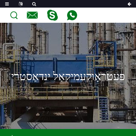
פּעטראָוקעמיקאַל ינדאַסטרי