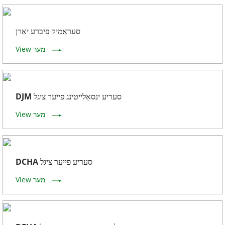
סעראַמיק פיברע יאַרן
View מער
DJM סעריע ינסאַלייטינג פייער ציגל
View מער
DCHA סעריע פייער ציגל
View מער