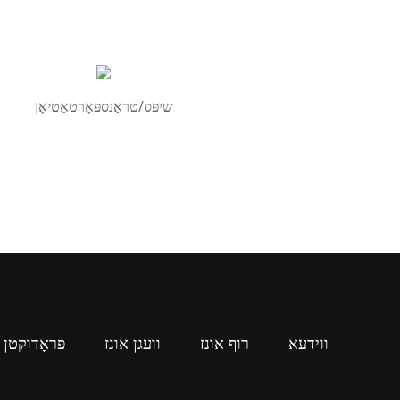
שיפּס/טראַנספּאָרטאַטיאָן
ווידעא
רוף אונז
וועגן אונז
פּראָדוקטן