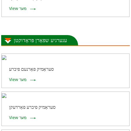
View מער
ענערגיע שפּאָרן פּראָדוקטן
סעראַמיק פאַרנעם פיברע
View מער
סעראַמיק פיברע פאַרדעקן
View מער