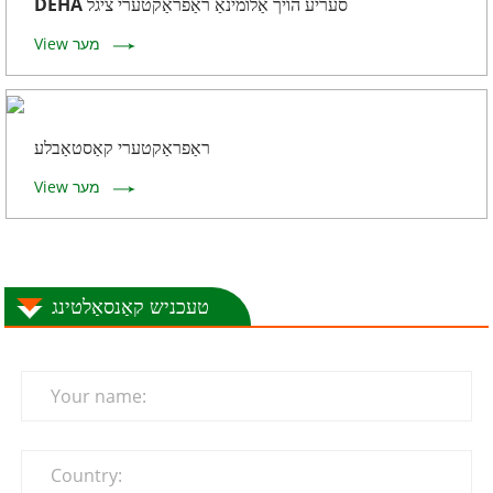
DEHA סעריע הויך אַלומינאַ ראַפראַקטערי ציגל
View מער
ראַפראַקטערי קאַסטאַבלע
View מער
טעכניש קאַנסאַלטינג