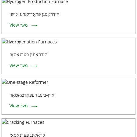
הידראָגען פּראָדוקציע אויוון
View מער
הידראָגען פערנאַסאַז
View מער
איין-בינע רעפאָרמאַטאָר
View מער
קראַקינג פערנאַסאַז