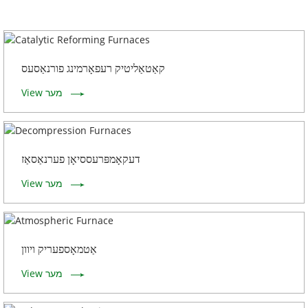
קאַטאַליטיק רעפאָרמינג פורנאַסעס
View מער
דעקאָמפּרעססיאָן פערנאַסאַז
View מער
אַטמאָספעריק ויוון
View מער