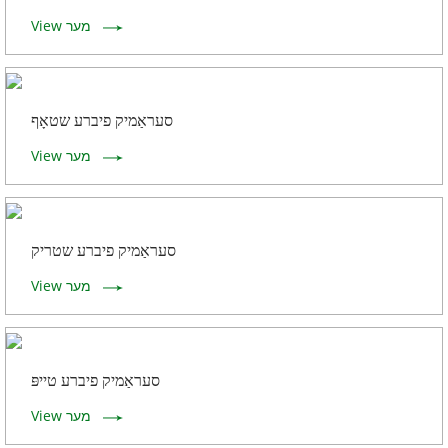
View מער
סעראַמיק פיברע שטאָף
View מער
סעראַמיק פיברע שטריק
View מער
סעראַמיק פיברע טייפּ
View מער