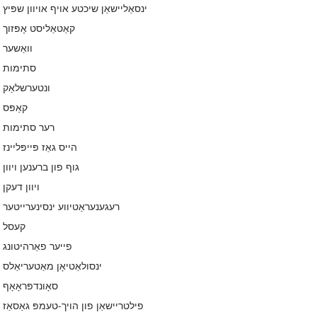
ינסאַליישאַן שיכטע אויף אויוון שפּיץ
קאַטאַליסט אָפּזוך
וואַשער
סתימות
ונטערשלאַק
קאַפּס
רער סתימות
הייס גאַז פּייפּליינז
גוף פון ברענען ויוון
ויוון דעקן
רעגענעראַטיווע ינסינערייטער
קעסל
פייער פאַרהיטונג
ינסולאַטיאָן מאַטעריאַלס
סאָונדפּראָאָף
פילטריישאַן פון הויך-טעמפּ גאַסאַז