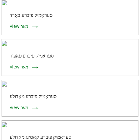
סעראַמיק פיברע באָרד
View מער
סעראַמיק פיברע פּאַפּיר
View מער
סעראַמיק פיברע מאָדולע
View מער
סעראַמיק פיברע קאַטינג מאָדולע