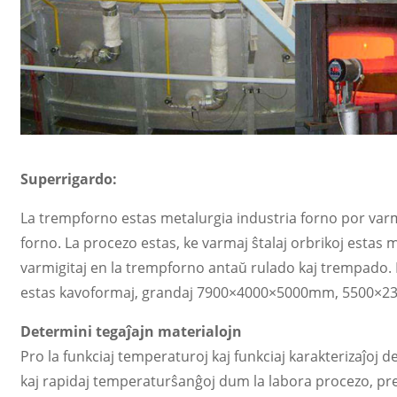
Superrigardo:
La trempforno estas metalurgia industria forno por varmi
forno. La procezo estas, ke varmaj ŝtalaj orbrikoj estas ma
varmigitaj en la trempforno antaŭ rulado kaj trempado.
estas kavoformaj, grandaj 7900×4000×5000mm, 5500×2320
Determini tegaĵajn materialojn
Pro la funkciaj temperaturoj kaj funkciaj karakterizaĵoj d
kaj rapidaj temperaturŝanĝoj dum la labora procezo, preci