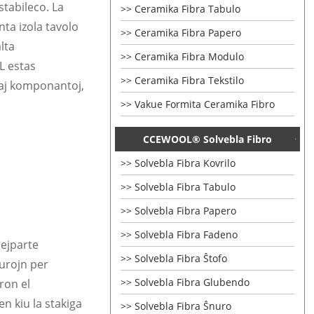
stabileco. La
Ceramika Fibra Tabulo
ta izola tavolo
Ceramika Fibra Papero
lta
Ceramika Fibra Modulo
L estas
Ceramika Fibra Tekstilo
braj komponantoj,
Vakue Formita Ceramika Fibro
CCEWOOL® Solvebla Fibro
Solvebla Fibra Kovrilo
Solvebla Fibra Tabulo
Solvebla Fibra Papero
Solvebla Fibra Fadeno
ejparte
Solvebla Fibra Ŝtofo
murojn per
Solvebla Fibra Glubendo
ron el
n kiu la stakiga
Solvebla Fibra Ŝnuro