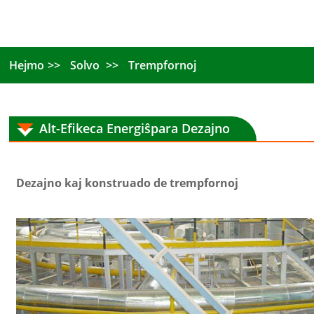
Hejmo
Solvo
Trempfornoj
Alt-Efikeca Energiŝpara Dezajno
Dezajno kaj konstruado de trempfornoj