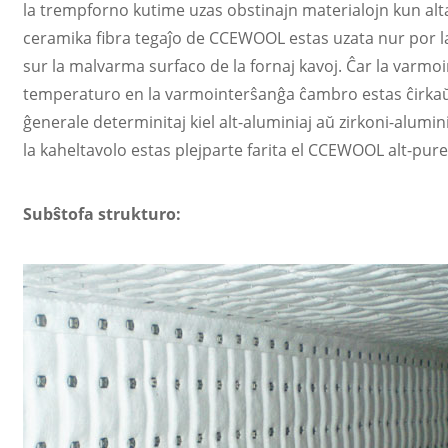
la trempforno kutime uzas obstinajn materialojn kun alta
ceramika fibra tegaĵo de CCEWOOL estas uzata nur por la
sur la malvarma surfaco de la fornaj kavoj. Ĉar la varmo
temperaturo en la varmointerŝanĝa ĉambro estas ĉirkaŭ 
ĝenerale determinitaj kiel alt-aluminiaj aŭ zirkoni-alum
la kaheltavolo estas plejparte farita el CCEWOOL alt-pu
Subŝtofa strukturo: