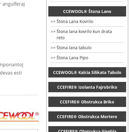
r angulferaj
CCEWOOL® Ŝtona Lano
Ŝtona Lana Kovrilo
Ŝtona lana kovrilo kun drata
reto
Ŝtona lana tabulo
Ŝtona Lana Pipo
komponantoj
CCEWOOL® Kalcia Silikata Tabulo
 devas esti
CCEFIRE® Izolanta Fajrobriko
CCEFIRE® Obstrukca Briko
CCEFIRE® Obstrukca Mortero
CCEFIRE® Obstrukca Gisebla