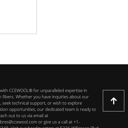
with CCEWOOL® for unparalleled expertise in
on fibers. Whether you have inquiries about our
 seek technical support, or wish to explore
ation opportunities, our dedicated team is ready to
each out to us via email at
ibres@ccewool.com or give us a call at +1-
48. Visit our headquarters at 5236 Wilkinson Blvd,