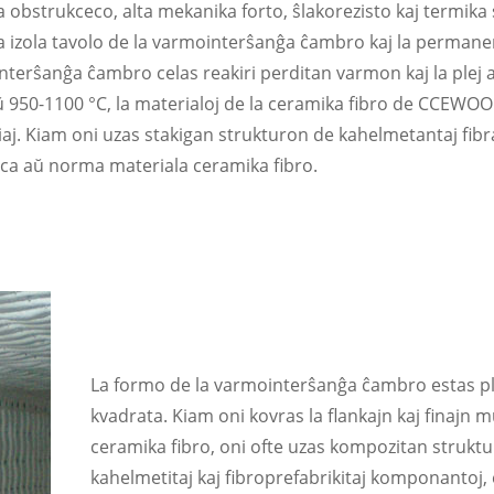
 obstrukceco, alta mekanika forto, ŝlakorezisto kaj termika 
 izola tavolo de la varmointerŝanĝa ĉambro kaj la permanen
interŝanĝa ĉambro celas reakiri perditan varmon kaj la plej a
950-1100 °C, la materialoj de la ceramika fibro de CCEWOO
iniaj. Kiam oni uzas stakigan strukturon de kahelmetantaj fi
reca aŭ norma materiala ceramika fibro.
La formo de la varmointerŝanĝa ĉambro estas pl
kvadrata. Kiam oni kovras la flankajn kaj finajn 
ceramika fibro, oni ofte uzas kompozitan struktu
kahelmetitaj kaj fibroprefabrikitaj komponantoj, e