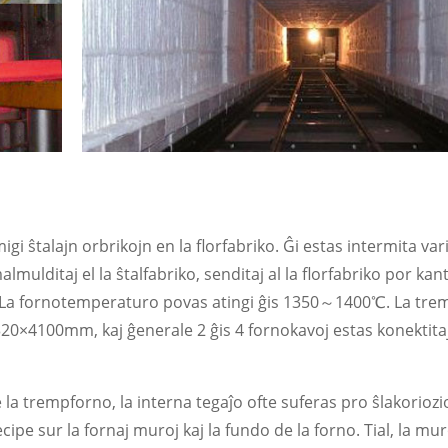
gi ŝtalajn orbrikojn en la florfabriko. Ĝi estas intermita v
lmulditaj el la ŝtalfabriko, senditaj al la florfabriko por ka
 La fornotemperaturo povas atingi ĝis 1350～1400℃. La trem
×4100mm, kaj ĝenerale 2 ĝis 4 fornokavoj estas konektita
e la trempforno, la interna tegaĵo ofte suferas pro ŝlakoriozi
pe sur la fornaj muroj kaj la fundo de la forno. Tial, la mur