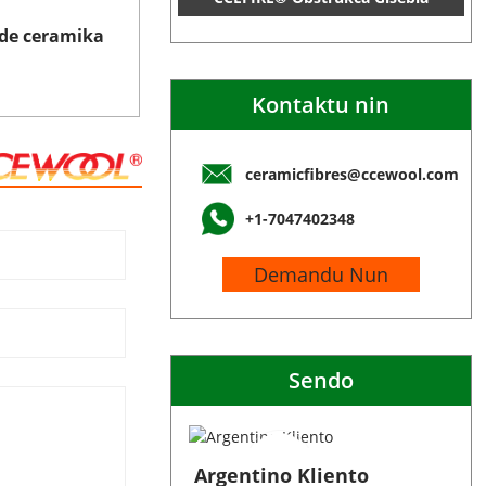
 de ceramika
Kontaktu nin
ceramicfibres@ccewool.com
+1-7047402348
Demandu Nun
Sendo
Argentino Kliento