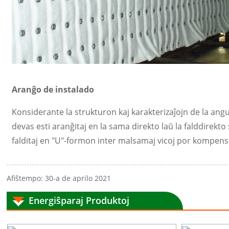
Aranĝo de instalado
Konsiderante la strukturon kaj karakterizaĵojn de la ang
devas esti aranĝitaj en la sama direkto laŭ la falddirekto 
falditaj en "U"-formon inter malsamaj vicoj por kompen
Afiŝtempo: 30-a de aprilo 2021
Energiŝparaj Produktoj