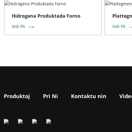
Hidrogena Produktada Forno
Platteg
Vidi Pli
Vidi Pli
Produktoj
Pri Ni
Kontaktu nin
Vide