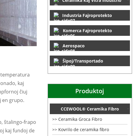
Ceramika kaj Vitra industrio
Industria Fajroprotekto
Komerca Fajroprotekto
Aerospaco
Ŝipoj/Transportado
aritemperatura
ntonado, kaj
Produktoj
pfornoj ĉiuj
j en grupo.
CCEWOOL® Ceramika Fibro
Ceramika Groca Fibro
o, ŝtalingo-frapo
Kovrilo de ceramika fibro
oj kaj fundoj de