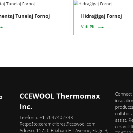
mentaj Tunelaj Fornoj
Hidraĝigaj Fornoj
Vidi Pli
CCEWOOL Thermomax
Connect 
o
insulati
Inc.
products,
collabor
Telefono: +1-7047402348
assist. R
Retpoŝto:
ceramicfibres@ccewool.com
ceramicf
Adreso: 15720 Brixham Hill Avenue, Etaĝo 3,
70474023