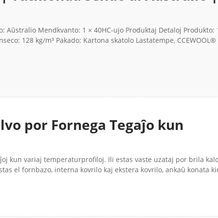
oko: Aŭstralio Mendkvanto: 1 × 40HC-ujo Produktaj Detaloj Produkto:
enseco: 128 kg/m³ Pakado: Kartona skatolo Lastatempe, CCEWOOL®
olvo por Fornega Tegaĵo kun
WOOL®
ĵoj kun variaj temperaturprofiloj. Ili estas vaste uzataj por brila kal
as el fornbazo, interna kovrilo kaj ekstera kovrilo, ankaŭ konata kie