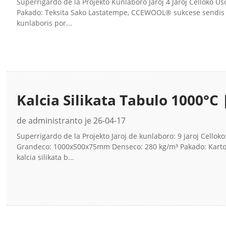
Superrigardo de la Projekto Kunlaboro Jaroj 4 Jaroj Cellok
Pakado: Teksita Sako Lastatempe, CCEWOOL® sukcese sendis 1 
kunlaboris por...
Kalcia Silikata Tabulo 1000°C
CCEWOOL®
de administranto je 26-04-17
Superrigardo de la Projekto Jaroj de kunlaboro: 9 jaroj Celloko
Grandeco: 1000x500x75mm Denseco: 280 kg/m³ Pakado: Karto
kalcia silikata b...