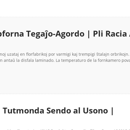
orna Tegaĵo-Agordo | Pli Racia 
 Per Struktura Zonigo | CCEWO
j uzataj en florfabrikoj por varmigi kaj trempigi ŝtalajn orbrikojn. I
on antaŭ la disfala laminado. La temperaturo de la fornkamero pova
 Tutmonda Sendo al Usono |