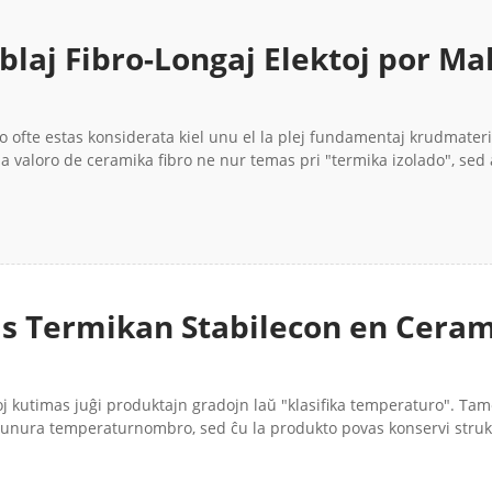
blaj Fibro-Longaj Elektoj por M
OL®
ro ofte estas konsiderata kiel unu el la plej fundamentaj krudmater
 la valoro de ceramika fibro ne nur temas pri "termika izolado", sed 
as Termikan Stabilecon en Ceram
roj?
 kutimas juĝi produktajn gradojn laŭ "klasifika temperaturo". Tamen
unura temperaturnombro, sed ĉu la produkto povas konservi stru