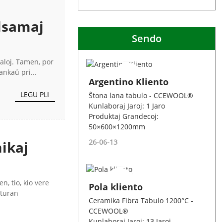
alsamaj
Sendo
ialoj. Tamen, por
ankaŭ pri...
Argentino Kliento
LEGU PLI
Ŝtona lana tabulo - CCEWOOL®
Kunlaboraj Jaroj: 1 Jaro
Produktaj Grandecoj:
50×600×1200mm
26-06-13
ikaj
, tio, kio vere
Pola kliento
kturan
Ceramika Fibra Tabulo 1200°C -
CCEWOOL®
Kunlaboraj Jaroj: 13 Jaroj