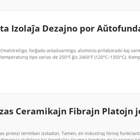
ta Izolaĵa Dezajno por Aŭtofund
reĉmalstreĉigo, forĝado antaŭvarmigo, aluminio-prilaborado kaj va
j temperaturoj tipe varias de 250°F ĝis 2460°F (120°C–1350°C). Kom
Uzas Ceramikajn Fibrajn Platojn j
s provizi termikan izoladon. Tamen, en industriaj fornoj funkcianta
 dimensia stabileco kaj longdaŭra ŝrumpa konduto de la rezerva ta