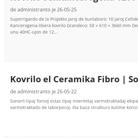
CCEWOOL®
de administranto je 26-05-25
Superrigardo de la Projekto Jaroj de kunlaboro: 10 jaroj Cell
Kancerogena-libera kovrilo Grandeco: 50 × 610 × 3660 mm D
unu 40HC-ujon de 12...
Kovrilo el Ceramika Fibro | S
Sonorilformaj Fornoj | CCE
de administranto je 26-05-22
Sonoril-tipaj fornoj estas tipaj intermitaj varmotraktadaj ekipa
varmotraktado de laborpecoj. Ilia baza strukturo kutime konsist