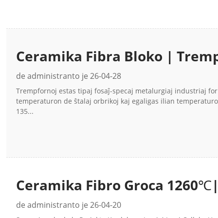
Ceramika Fibra Bloko | Trempf
Temperatura Izolado-Dezajno
de administranto je 26-04-28
Trempfornoj estas tipaj fosaĵ-specaj metalurgiaj industriaj forno
temperaturon de ŝtalaj orbrikoj kaj egaligas ilian temperatur
135...
Ceramika Fibro Groca 1260℃|
CCEWOOL®
de administranto je 26-04-20