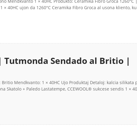
o Usono Mendkvanto 1 × 40HC Produkto: Ceramika Fibro Groca 1260
× 40HC ujon da 1260°C Ceramika Fibro Groca al usona kliento, ku
 | Tutmonda Sendado al Britio |
: Britio Mendkvanto: 1 × 40HC Ujo Produktaj Detaloj: kalcia silikata 
na Skatolo + Paledo Lastatempe, CCEWOOL® sukcese sendis 1 × 4