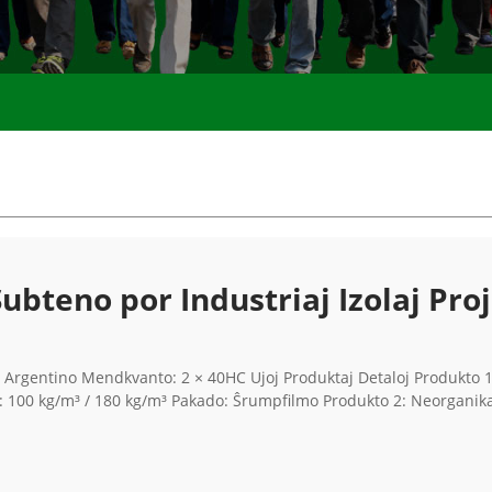
ubteno por Industriaj Izolaj Proj
o: Argentino Mendkvanto: 2 × 40HC Ujoj Produktaj Detaloj Produkto 
00 kg/m³ / 180 kg/m³ Pakado: Ŝrumpfilmo Produkto 2: Neorganika