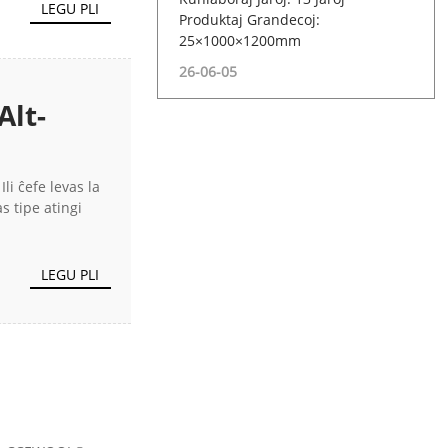
LEGU PLI
Produktaj Grandecoj:
25×1000×1200mm
26-06-05
Alt-
OL®
li ĉefe levas la
s tipe atingi
LEGU PLI