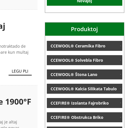
Novaĵoj
aj
Produktoj
CCEWOOL® Ceramika Fibro
rmotraktado de
pare kun multaj
CCEWOOL® Solvebla Fibro
LEGU PLI
CCEWOOL® Ŝtona Lano
CCEWOOL® Kalcia Silikata Tabulo
e 1900°F
CCEFIRE® Izolanta Fajrobriko
CCEFIRE® Obstrukca Briko
j je altaj
volo povas