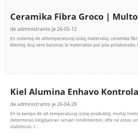
Ceramika Fibra Groco | Multo
Fabrikadaj Bezonoj | CCEWO
de administranto je 26-05-12
En sistemoj de alttemperaturaj izolaj materialoj, ceramika fib
klientoj, kiuj vere bezonas la materialon por plia prilaborado,
Kiel Alumina Enhavo Kontrol
Fibroj kaj Polikristalaj Lanfib
de administranto je 26-04-28
En la kampo de alt-temperaturaj izolaj produktoj, multaj homoj
determinas longdaŭran servan rendimenton, ofte ne estas un
stabilecon, l...