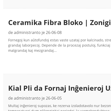
Ceramika Fibra Bloko | Zonigi
Fornegoj | CCEWOOL®
de administranto je 26-06-08
Fornegoj kun aŭtofundoj estas vaste uzataj por kalcinado, st
grandaj laborpecoj. Depende de la procezaj postuloj, funkcia
malgrandaj kaj mezgrandaj...
Kial Pli da Fornaj Inĝenieroj 
kiel Rezervan Izoladon?
de administranto je 26-06-05
Multaj inĝenieroj supozas, ke rezerva izoladotavolo nur bezona
temperaturoj dum plilongigitaj periodoj, la varmokondukteco,