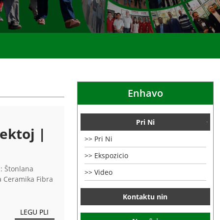
Enhavo
Pri Ni
ektoj |
Pri Ni
Ekspozicio
1: Ŝtonlana
Video
 Ceramika Fibra
Kontaktu nin
LEGU PLI