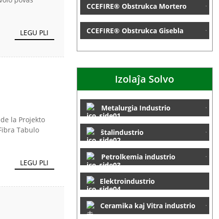
CCEFIRE® Obstrukca Mortero
CCEFIRE® Obstrukca Gisebla
LEGU PLI
Izolaĵa Solvo
|
Metalurgia Industrio
de la Projekto
Fibra Tabulo
ŝtalindustrio
Petrolkemia industrio
LEGU PLI
Elektroindustrio
Ceramika kaj Vitra industrio
|