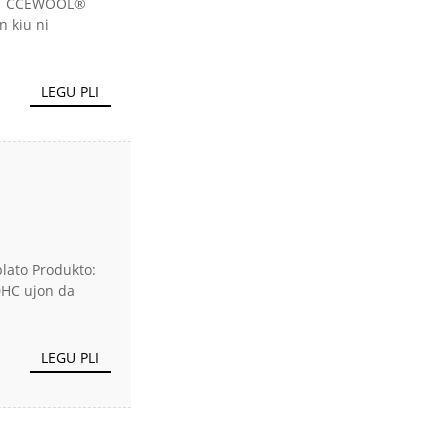
°C | CCEWOOL®
n kiu ni
LEGU PLI
plato Produkto:
0HC ujon da
LEGU PLI