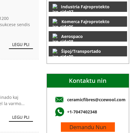
Industria Fajroprotekto
 1200
Komerca Fajroprotekto
 sukcese sendis
Aerospaco
LEGU PLI
Ŝipoj/Transportado
Kontaktu nin
cinado kaj
ceramicfibres@ccewool.com
l la varmo...
+1-7047402348
LEGU PLI
Demandu Nun