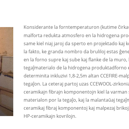
Konsiderante la forntemperaturon (kutime ĉirk
malforta redukta atmosfero en la hidrogena pr
same kiel niaj jaroj da sperto en projektado kaj 
la fakto, ke granda nombro da bruliloj estas ĝene
en la forno supre kaj sube kaj flanke de la muro, 
tegaĵmaterialo de la hidrogena produktadforno 
determinita inkluzivi 1,8-2,5m altan CCEFIRE-mal
tegaĵon. La ceteraj partoj uzas CCEWOOL-zirkoni
ceramikajn fibrajn komponentojn kiel la varman
materialon por la tegaĵo, kaj la malantaŭaj tegaĵ
ceramikaj fibraj komponentoj kaj malpezaj brik
HP-ceramikajn kovrilojn.