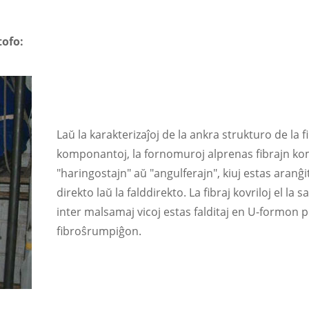
tofo:
Laŭ la karakterizaĵoj de la ankra strukturo de la f
komponantoj, la fornomuroj alprenas fibrajn k
"haringostajn" aŭ "angulferajn", kiuj estas aranĝi
direkto laŭ la falddirekto. La fibraj kovriloj el la
inter malsamaj vicoj estas falditaj en U-formon 
fibroŝrumpiĝon.