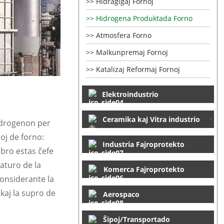
Hidraĝigaj Fornoj
Hidrogena Produktada Forno
Atmosfera Forno
Malkunpremaj Fornoj
Katalizaj Reformaj Fornoj
Elektroindustrio
Ceramika kaj Vitra industrio
hidrogenon per
poj de forno:
Industria Fajroprotekto
mbro estas ĉefe
aturo de la
Komerca Fajroprotekto
Konsiderante la
kaj la supro de
Aerospaco
Ŝipoj/Transportado