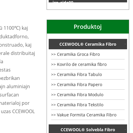
Produktoj
aŭ 1100
) kaj
℃
oduktadforno,
CCEWOOL® Ceramika Fibro
konstruado, kaj
rale distribuitaj
Ceramika Groca Fibro
la
Kovrilo de ceramika fibro
estas
Ceramika Fibra Tabulo
pezbrikan
Ceramika Fibra Papero
ajn aluminiajn
 surfacan
Ceramika Fibra Modulo
materialoj por
Ceramika Fibra Tekstilo
oj uzas CCEWOOL
Vakue Formita Ceramika Fibro
CCEWOOL® Solvebla Fibro