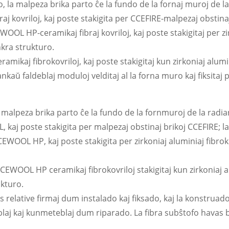
no, la malpeza brika parto ĉe la fundo de la fornaj muroj de l
 kovriloj, kaj poste stakigita per CCEFIRE-malpezaj obstinaj 
EWOOL HP-ceramikaj fibraj kovriloj, kaj poste stakigitaj per zi
kra strukturo.
mikaj fibrokovriloj, kaj poste stakigitaj kun zirkoniaj alumi
aŭ faldeblaj moduloj velditaj al la forna muro kaj fiksitaj 
la malpeza brika parto ĉe la fundo de la fornmuroj de la rad
, kaj poste stakigita per malpezaj obstinaj brikoj CCEFIRE; l
 CCEWOOL HP, kaj poste stakigita per zirkoniaj aluminiaj fib
CCEWOOL HP ceramikaj fibrokovriloj stakigitaj kun zirkoniaj a
kturo.
s relative firmaj dum instalado kaj fiksado, kaj la konstruado
eblaj kaj kunmeteblaj dum riparado. La fibra subŝtofo havas