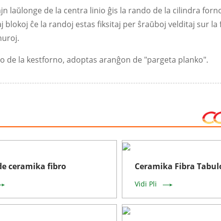
jn laŭlonge de la centra linio ĝis la rando de la cilindra forn
j blokoj ĉe la randoj estas fiksitaj per ŝraŭboj velditaj sur l
muroj.
ro de la kestforno, adoptas aranĝon de "pargeta planko".
de ceramika fibro
Ceramika Fibra Tabul
Vidi Pli