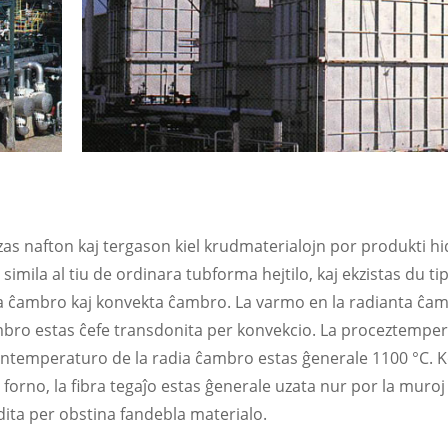
zas nafton kaj tergason kiel krudmaterialojn por produkti 
simila al tiu de ordinara tubforma hejtilo, kaj ekzistas du ti
radia ĉambro kaj konvekta ĉambro. La varmo en la radianta ĉa
mbro estas ĉefe transdonita per konvekcio. La proceztemper
forntemperaturo de la radia ĉambro estas ĝenerale 1100 °C. 
forno, la fibra tegaĵo estas ĝenerale uzata nur por la muroj 
ita per obstina fandebla materialo.