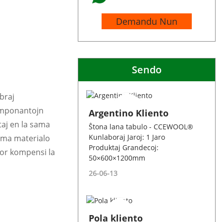
Demandu Nun
Sendo
ibraj
omponantojn
Argentino Kliento
taj en la sama
Ŝtona lana tabulo - CCEWOOL®
Kunlaboraj Jaroj: 1 Jaro
 sama materialo
Produktaj Grandecoj:
por kompensi la
50×600×1200mm
26-06-13
Pola kliento