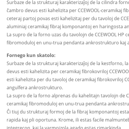
Surbaze de la strukturaj karakterizaĵoj de la cilindra for
ĉambro devus esti kahelizita per CCEWOOL-ceramikaj fibraj
ceteraj partoj povas esti kahelizitaj per du tavoloj de CC
aluminiaj ceramikaj fibraj komponantoj en haringosta an
La supro de la forno uzas du tavolojn de CCEWOOL HP cera
fibromoduloj en unu-trua pendanta ankrostrukturo kaj ank
Fornego kun skatolo:
Surbaze de la strukturaj karakterizaĵoj de la kestforno, 
devus esti kahelizita per ceramikaj fibrokovriloj CCEWOOL
esti kahelizita per du tavoloj de ceramikaj fibrokovriloj
angulfera ankrostrukturo.
La supro de la forno alprenas du kahelitajn tavolojn de 
ceramikaj fibromoduloj en unu-trua pendanta ankrostru
Ĉi tiuj du strukturaj formoj de la fibraj komponantoj esta
rapida kaj pli oportuna. Krome, ili estas facile malmunt
integrecon, kaj la varmoizola agado estas rimarkinda.