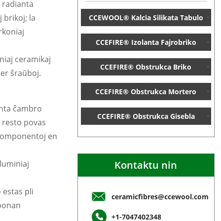
a radianta
brikoj; la
CCEWOOL® Kalcia Silikata Tabulo
rkoniaj
CCEFIRE® Izolanta Fajrobriko
niaj ceramikaj
CCEFIRE® Obstrukca Briko
per ŝraŭboj.
CCEFIRE® Obstrukca Mortero
ianta ĉambro
CCEFIRE® Obstrukca Gisebla
a resto povas
rokomponentoj en
Kontaktu nin
luminiaj
 estas pli
ceramicfibres@ccewool.com
 bonan
+1-7047402348