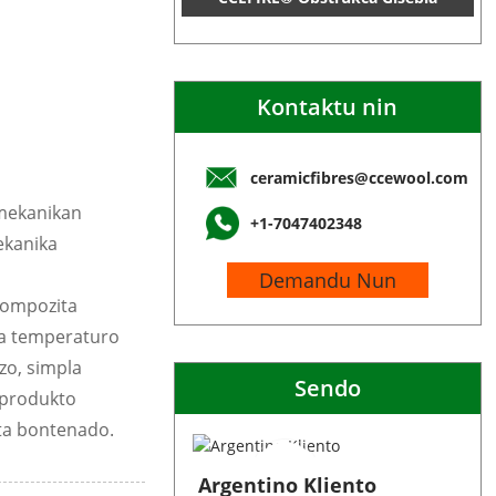
Kontaktu nin
ceramicfibres@ccewool.com
s mekanikan
+1-7047402348
ekanika
Demandu Nun
 kompozita
ŭ la temperaturo
zo, simpla
Sendo
u produkto
lta bontenado.
Argentino Kliento