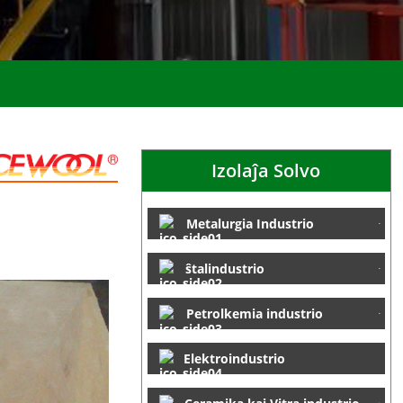
Izolaĵa Solvo
Metalurgia Industrio
ŝtalindustrio
Petrolkemia industrio
Elektroindustrio