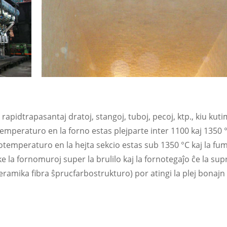
 rapidtrapasantaj dratoj, stangoj, tuboj, pecoj, ktp., kiu kut
emperaturo en la forno estas plejparte inter 1100 kaj 1350 °C
otemperaturo en la hejta sekcio estas sub 1350 °C kaj la fu
e la fornomuroj super la brulilo kaj la fornotegaĵo ĉe la sup
eramika fibra ŝprucfarbostrukturo) por atingi la plej bonaj