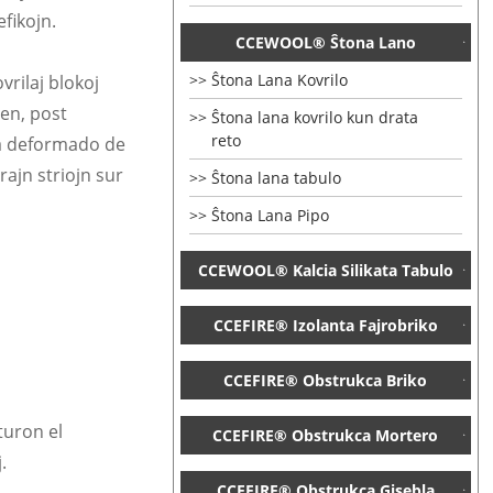
efikojn.
CCEWOOL® Ŝtona Lano
Ŝtona Lana Kovrilo
vrilaj blokoj
men, post
Ŝtona lana kovrilo kun drata
reto
va deformado de
rajn striojn sur
Ŝtona lana tabulo
Ŝtona Lana Pipo
CCEWOOL® Kalcia Silikata Tabulo
CCEFIRE® Izolanta Fajrobriko
CCEFIRE® Obstrukca Briko
turon el
CCEFIRE® Obstrukca Mortero
.
CCEFIRE® Obstrukca Gisebla