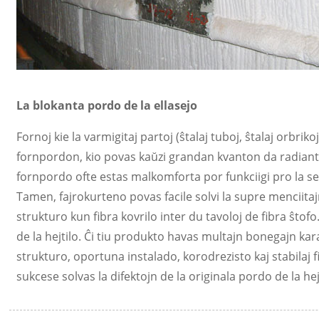
La blokanta pordo de la ellasejo
Fornoj kie la varmigitaj partoj (ŝtalaj tuboj, ŝtalaj orbrik
fornpordon, kio povas kaŭzi grandan kvanton da radianta
fornpordo ofte estas malkomforta por funkciigi pro la 
Tamen, fajrokurteno povas facile solvi la supre menciita
strukturo kun fibra kovrilo inter du tavoloj de fibra ŝtof
de la hejtilo. Ĉi tiu produkto havas multajn bonegajn ka
strukturo, oportuna instalado, korodrezisto kaj stabilaj fi
sukcese solvas la difektojn de la originala pordo de la 