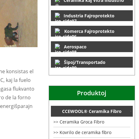
Ceramika kaj Vitra industrio
Industria Fajroprotekto
Komerca Fajroprotekto
Aerospaco
Ŝipoj/Transportado
ime konsistas el
, kaj la fuelo
mgasa flukvanto
Produktoj
ro de la forno
n energiŝparajn
CCEWOOL® Ceramika Fibro
Ceramika Groca Fibro
Kovrilo de ceramika fibro