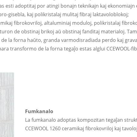
vas esti adoptitaj por atingi bonajn teknikajn kaj ekonomiajn 
-gisebla, kaj polikristalaj mulitaj fibraj laktavoloblokoj;
kaj fibrokovriloj, altaluminiaj moduloj, polikristalaj fibroko
turon de obstinaj brikoj aŭ obstinaj fanditaj materialoj. Ta
o de la forna haŭto, granda varmodisradiada perdo kaj gra
ŝpara transformo de la forna tegaĵo estas alglui CCEWOOL-fib
Fumkanalo
La fumkanalo adoptas kompozitan tegaĵan struk
CCEWOOL 1260 ceramikaj fibrokovriloj kaj tavoloj