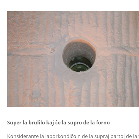
Super la brulilo kaj ĉe la supro de la forno
Konsiderante la laborkondiĉojn de la supraj partoj de la f