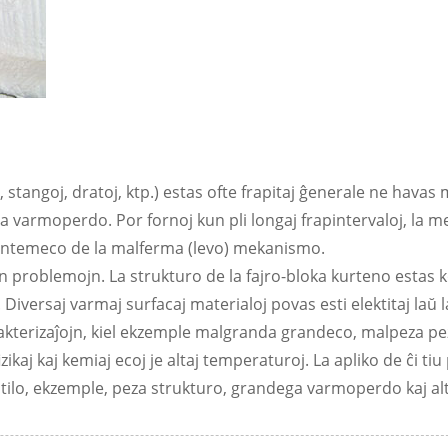
oj, stangoj, dratoj, ktp.) estas ofte frapitaj ĝenerale ne hava
 varmoperdo. Por fornoj kun pli longaj frapintervaloj, la m
sentemeco de la malferma (levo) mekanismo.
jn problemojn. La strukturo de la fajro-bloka kurteno estas
o. Diversaj varmaj surfacaj materialoj povas esti elektitaj la
rakterizaĵojn, kiel ekzemple malgranda grandeco, malpeza pe
zikaj kaj kemiaj ecoj je altaj temperaturoj. La apliko de ĉi ti
hejtilo, ekzemple, peza strukturo, grandega varmoperdo kaj a