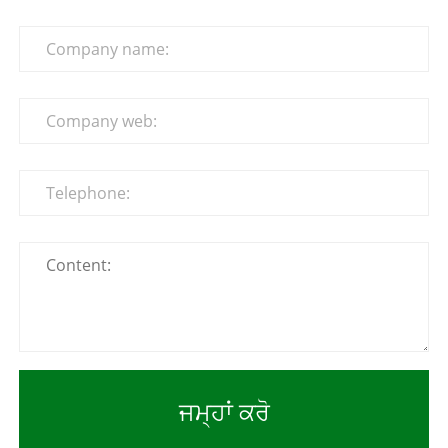
ਜਮ੍ਹਾਂ ਕਰੋ