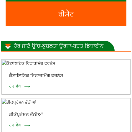
ਰੀਸੈੱਟ
ਹੋਰ ਜਾਣੋ ਉੱਚ-ਕੁਸ਼ਲਤਾ ਊਰਜਾ-ਬਚਤ ਡਿਜ਼ਾਈਨ
ਕੈਟਾਲਿਟਿਕ ਰਿਫਾਰਮਿੰਗ ਫਰਨੇਸ
ਹੋਰ ਵੇਖੋ
ਡੀਕੰਪ੍ਰੇਸ਼ਨ ਭੱਠੀਆਂ
ਹੋਰ ਵੇਖੋ