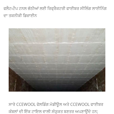
ਫਲੈਟ-ਟੌਪ ਟਨਲ ਭੱਠੀਆਂ ਲਈ ਰਿਫ੍ਰੈਕਟਰੀ ਫਾਈਬਰ ਸੀਲਿੰਗ ਲਾਈਨਿੰਗ
ਦਾ ਤਕਨੀਕੀ ਡਿਜ਼ਾਈਨ
ਸਾਰੇ CCEWOOL ਫੋਲਡਿੰਗ ਮੋਡੀਊਲ ਅਤੇ CCEWOOL ਫਾਈਬਰ
ਕੰਬਲਾਂ ਦੀ ਇੱਕ ਟਾਇਲ ਵਾਲੀ ਸੰਯੁਕਤ ਬਣਤਰ ਅਪਣਾਉਂਦੇ ਹਨ;