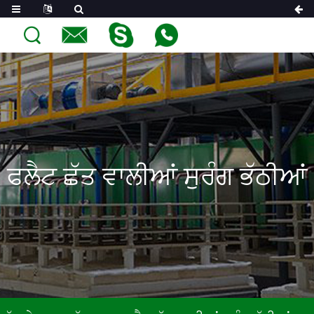
ਫਲੈਟ ਛੱਤ ਵਾਲੀਆਂ ਸੁਰੰਗ ਭੱਠੀਆਂ