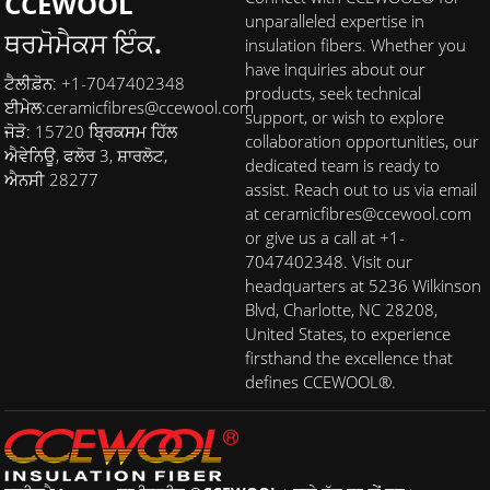
CCEWOOL
unparalleled expertise in
ਥਰਮੋਮੈਕਸ ਇੰਕ.
insulation fibers. Whether you
have inquiries about our
ਟੈਲੀਫ਼ੋਨ: +1-7047402348
products, seek technical
ਈਮੇਲ:
ceramicfibres@ccewool.com
support, or wish to explore
ਜੋੜੋ: 15720 ਬ੍ਰਿਕਸਮ ਹਿੱਲ
collaboration opportunities, our
ਐਵੇਨਿਊ, ਫਲੋਰ 3, ਸ਼ਾਰਲੋਟ,
dedicated team is ready to
ਐਨਸੀ 28277
assist. Reach out to us via email
at ceramicfibres@ccewool.com
or give us a call at +1-
7047402348. Visit our
headquarters at 5236 Wilkinson
Blvd, Charlotte, NC 28208,
United States, to experience
firsthand the excellence that
defines CCEWOOL®.