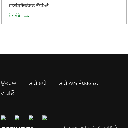
ਹਾਈਡ੍ਰੋਜਨੇਸ਼ਨ ਭੱਠੀਆਂ
ਹੋਰ ਵੇਖੋ
ਉਤਪਾਦ
ਸਾਡੇ ਬਾਰੇ
ਸਾਡੇ ਨਾਲ ਸੰਪਰਕ ਕਰੋ
ਵੀਡੀਓ
Connect with CCEWOOL® for