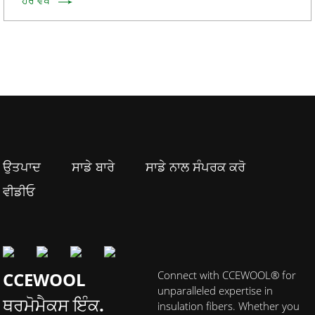
ਹੋਰ ਵੇਖੋ
ਉਤਪਾਦ
ਸਾਡੇ ਬਾਰੇ
ਸਾਡੇ ਨਾਲ ਸੰਪਰਕ ਕਰੋ
ਵੀਡੀਓ
CCEWOOL
Connect with CCEWOOL® for
unparalleled expertise in
ਥਰਮੋਮੈਕਸ ਇੰਕ.
insulation fibers. Whether you