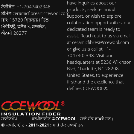
have inquiries about our
ਟੈਲੀਫ਼ੋਨ: +1-7047402348
products, seek technical
ਈਮੇਲ:
ceramicfibres@ccewool.com
support, or wish to explore
ਜੋੜੋ: 15720 ਬ੍ਰਿਕਸਮ ਹਿੱਲ
collaboration opportunities, our
ਐਵੇਨਿਊ, ਫਲੋਰ 3, ਸ਼ਾਰਲੋਟ,
dedicated team is ready to
ਐਨਸੀ 28277
assist. Reach out to us via email
at ceramicfibres@ccewool.com
or give us a call at +1-
7047402348. Visit our
headquarters at 5236 Wilkinson
Blvd, Charlotte, NC 28208,
United States, to experience
firsthand the excellence that
defines CCEWOOL®.
ਸਾਈਟਮੈਪ
ਕਾਪੀਰਾਈਟ ©CCEWOOL। ਸਾਰੇ ਹੱਕ ਰਾਖਵੇਂ ਹਨ।
© ਕਾਪੀਰਾਈਟ - 2011-2021 : ਸਾਰੇ ਹੱਕ ਰਾਖਵੇਂ ਹਨ।