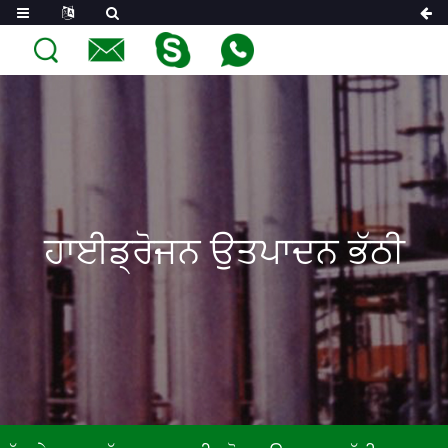
ਹਾਈਡ੍ਰੋਜਨ ਉਤਪਾਦਨ ਭੱਠੀ