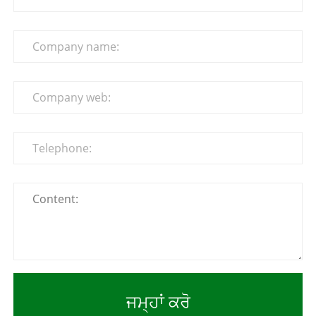
ਜਮ੍ਹਾਂ ਕਰੋ