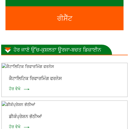
ਰੀਸੈੱਟ
ਹੋਰ ਜਾਣੋ ਉੱਚ-ਕੁਸ਼ਲਤਾ ਊਰਜਾ-ਬਚਤ ਡਿਜ਼ਾਈਨ
ਕੈਟਾਲਿਟਿਕ ਰਿਫਾਰਮਿੰਗ ਫਰਨੇਸ
ਹੋਰ ਵੇਖੋ
ਡੀਕੰਪ੍ਰੇਸ਼ਨ ਭੱਠੀਆਂ
ਹੋਰ ਵੇਖੋ