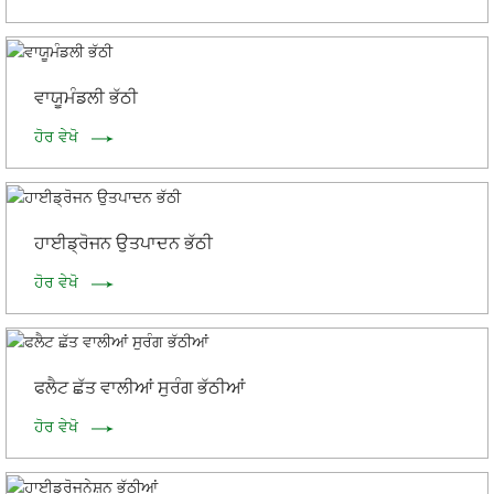
ਵਾਯੂਮੰਡਲੀ ਭੱਠੀ
ਹੋਰ ਵੇਖੋ
ਹਾਈਡ੍ਰੋਜਨ ਉਤਪਾਦਨ ਭੱਠੀ
ਹੋਰ ਵੇਖੋ
ਫਲੈਟ ਛੱਤ ਵਾਲੀਆਂ ਸੁਰੰਗ ਭੱਠੀਆਂ
ਹੋਰ ਵੇਖੋ