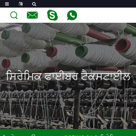
ਸਿਰੇਮਿਕ ਫਾਈਬਰ ਟੈਕਸਟਾਈਲ