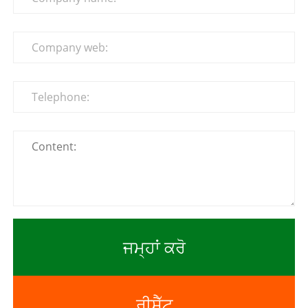
ਜਮ੍ਹਾਂ ਕਰੋ
ਰੀਸੈੱਟ