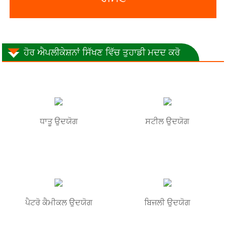
ਹੋਰ ਐਪਲੀਕੇਸ਼ਨਾਂ ਸਿੱਖਣ ਵਿੱਚ ਤੁਹਾਡੀ ਮਦਦ ਕਰੋ
ਧਾਤੂ ਉਦਯੋਗ
ਸਟੀਲ ਉਦਯੋਗ
ਪੈਟਰੋ ਕੈਮੀਕਲ ਉਦਯੋਗ
ਬਿਜਲੀ ਉਦਯੋਗ