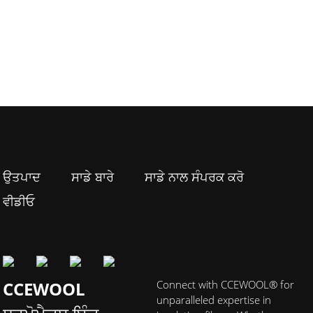
ਉਤਪਾਦ
ਸਾਡੇ ਬਾਰੇ
ਸਾਡੇ ਨਾਲ ਸੰਪਰਕ ਕਰੋ
ਵੀਡੀਓ
CCEWOOL
Connect with CCEWOOL® for
unparalleled expertise in