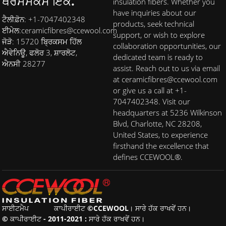
ਥਰਮੋਮੈਕਸ ਇੰਕ.
insulation fibers. Whether you
have inquiries about our
ਟੈਲੀਫ਼ੋਨ: +1-7047402348
products, seek technical
ਈਮੇਲ:
ceramicfibres@ccewool.com
support, or wish to explore
ਜੋੜੋ: 15720 ਬ੍ਰਿਕਸਮ ਹਿੱਲ
collaboration opportunities, our
ਐਵੇਨਿਊ, ਫਲੋਰ 3, ਸ਼ਾਰਲੋਟ,
dedicated team is ready to
ਐਨਸੀ 28277
assist. Reach out to us via email
at ceramicfibres@ccewool.com
or give us a call at +1-
7047402348. Visit our
headquarters at 5236 Wilkinson
Blvd, Charlotte, NC 28208,
United States, to experience
firsthand the excellence that
defines CCEWOOL®.
ਸਾਈਟਮੈਪ
ਕਾਪੀਰਾਈਟ ©CCEWOOL। ਸਾਰੇ ਹੱਕ ਰਾਖਵੇਂ ਹਨ।
© ਕਾਪੀਰਾਈਟ - 2011-2021 : ਸਾਰੇ ਹੱਕ ਰਾਖਵੇਂ ਹਨ।