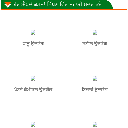
ਹੋਰ ਐਪਲੀਕੇਸ਼ਨਾਂ ਸਿੱਖਣ ਵਿੱਚ ਤੁਹਾਡੀ ਮਦਦ ਕਰੋ
ਧਾਤੂ ਉਦਯੋਗ
ਸਟੀਲ ਉਦਯੋਗ
ਪੈਟਰੋ ਕੈਮੀਕਲ ਉਦਯੋਗ
ਬਿਜਲੀ ਉਦਯੋਗ