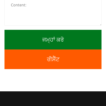
ਜਮ੍ਹਾਂ ਕਰੋ
ਰੀਸੈੱਟ