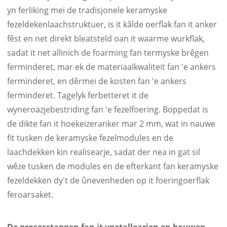
yn ferliking mei de tradisjonele keramyske
fezeldekenlaachstruktuer, is it kâlde oerflak fan it anker
fêst en net direkt bleatsteld oan it waarme wurkflak,
sadat it net allinich de foarming fan termyske brêgen
ferminderet, mar ek de materiaalkwaliteit fan 'e ankers
ferminderet, en dêrmei de kosten fan 'e ankers
ferminderet. Tagelyk ferbetteret it de
wyneroazjebestriding fan 'e fezelfoering. Boppedat is
de dikte fan it hoekeizeranker mar 2 mm, wat in nauwe
fit tusken de keramyske fezelmodules en de
laachdekken kin realisearje, sadat der nea in gat sil
wêze tusken de modules en de efterkant fan keramyske
fezeldekken dy't de ûnevenheden op it foeringoerflak
feroarsaket.