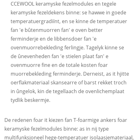
CCEWOOL keramyske fezelmodules en tegele
keramyske fezeldekens binne: se hawwe in goede
temperatuergradiïnt, en se kinne de temperatuer
fan 'e bûtenmuorren fan' e oven better
ferminderje en de libbensdoer fan 'e
ovenmuorrebekleding ferlingje. Tagelyk kinne se
de ûnevenheden fan 'e stielen plaat fan' e
ovenmuorre fine en de totale kosten foar
muorrebekleding ferminderje. Derneist, as it hjitte
oerflakmateriaal skansearre of barst rekket troch
in ûngelok, kin de tegellaach de ovenlichemplaat
tydlik beskermje.
De redenen foar it kiezen fan T-foarmige ankers foar
keramyske fezelmodules binne: as in nij type
multifunksjoneel hege-temperatuer isolaasjemateriaal,