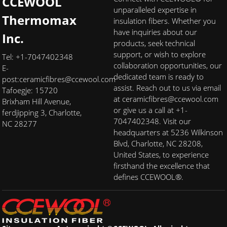
CCEWOOL
unparalleled expertise in
Thermomax
insulation fibers. Whether you
have inquiries about our
Inc.
products, seek technical
support, or wish to explore
Tel: +1-7047402348
collaboration opportunities, our
E-
dedicated team is ready to
post:
ceramicfibres@ccewool.com
assist. Reach out to us via email
Tafoegje: 15720
at ceramicfibres@ccewool.com
Brixham Hill Avenue,
or give us a call at +1-
ferdjipping 3, Charlotte,
7047402348. Visit our
NC 28277
headquarters at 5236 Wilkinson
Blvd, Charlotte, NC 28208,
United States, to experience
firsthand the excellence that
defines CCEWOOL®.