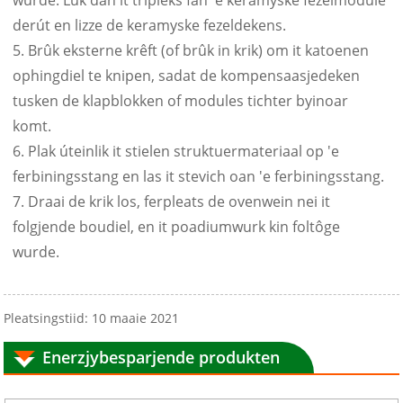
wurde. Lûk dan it tripleks fan 'e keramyske fezelmodule
derút en lizze de keramyske fezeldekens.
5. Brûk eksterne krêft (of brûk in krik) om it katoenen
ophingdiel te knipen, sadat de kompensaasjedeken
tusken de klapblokken of modules tichter byinoar
komt.
6. Plak úteinlik it stielen struktuermateriaal op 'e
ferbiningsstang en las it stevich oan 'e ferbiningsstang.
7. Draai de krik los, ferpleats de ovenwein nei it
folgjende boudiel, en it poadiumwurk kin foltôge
wurde.
Pleatsingstiid: 10 maaie 2021
Enerzjybesparjende produkten