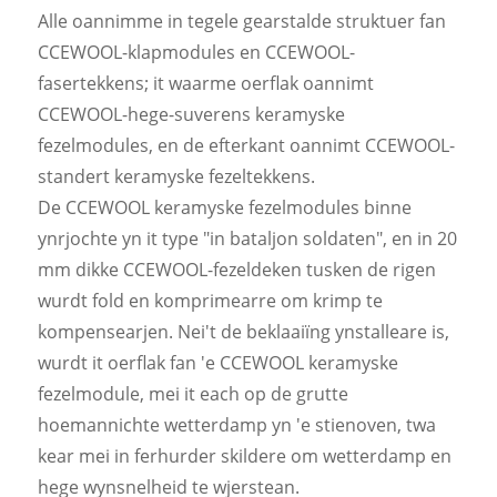
Alle oannimme in tegele gearstalde struktuer fan
CCEWOOL-klapmodules en CCEWOOL-
fasertekkens; it waarme oerflak oannimt
CCEWOOL-hege-suverens keramyske
fezelmodules, en de efterkant oannimt CCEWOOL-
standert keramyske fezeltekkens.
De CCEWOOL keramyske fezelmodules binne
ynrjochte yn it type "in bataljon soldaten", en in 20
mm dikke CCEWOOL-fezeldeken tusken de rigen
wurdt fold en komprimearre om krimp te
kompensearjen. Nei't de beklaaiïng ynstalleare is,
wurdt it oerflak fan 'e CCEWOOL keramyske
fezelmodule, mei it each op de grutte
hoemannichte wetterdamp yn 'e stienoven, twa
kear mei in ferhurder skildere om wetterdamp en
hege wynsnelheid te wjerstean.