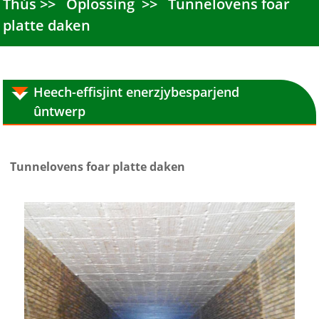
Thús
Oplossing
Tunnelovens foar
platte daken
Heech-effisjint enerzjybesparjend
ûntwerp
Tunnelovens foar platte daken