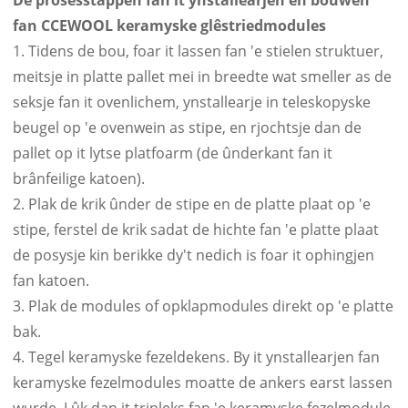
De prosesstappen fan it ynstallearjen en bouwen
fan CCEWOOL keramyske glêstriedmodules
1. Tidens de bou, foar it lassen fan 'e stielen struktuer,
meitsje in platte pallet mei in breedte wat smeller as de
seksje fan it ovenlichem, ynstallearje in teleskopyske
beugel op 'e ovenwein as stipe, en rjochtsje dan de
pallet op it lytse platfoarm (de ûnderkant fan it
brânfeilige katoen).
2. Plak de krik ûnder de stipe en de platte plaat op 'e
stipe, ferstel de krik sadat de hichte fan 'e platte plaat
de posysje kin berikke dy't nedich is foar it ophingjen
fan katoen.
3. Plak de modules of opklapmodules direkt op 'e platte
bak.
4. Tegel keramyske fezeldekens. By it ynstallearjen fan
keramyske fezelmodules moatte de ankers earst lassen