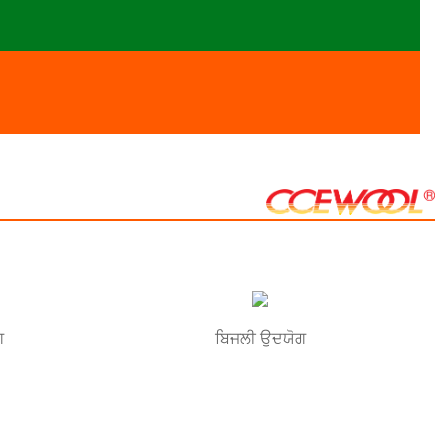
ਗ
ਬਿਜਲੀ ਉਦਯੋਗ