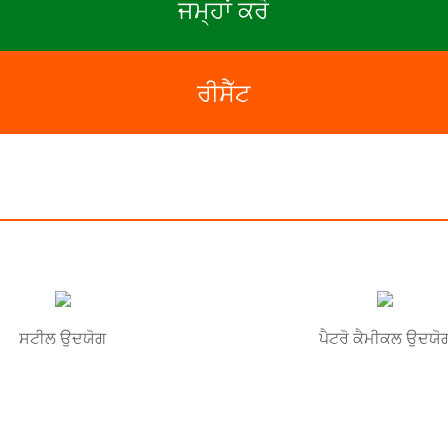
ਜਮ੍ਹਾਂ ਕਰੋ
ਰੀਸੈੱਟ
ਸਟੀਲ ਉਦਯੋਗ
ਪੈਟਰੋ ਕੈਮੀਕਲ ਉਦਯੋ