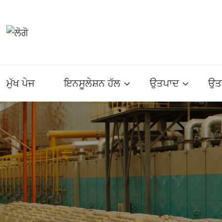
ਮੁੱਖ ਪੇਜ
ਇਨਸੂਲੇਸ਼ਨ ਹੱਲ
ਉਤਪਾਦ
ਉਤ