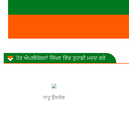
ਹੋਰ ਐਪਲੀਕੇਸ਼ਨਾਂ ਸਿੱਖਣ ਵਿੱਚ ਤੁਹਾਡੀ ਮਦਦ ਕਰੋ
ਧਾਤੂ ਉਦਯੋਗ