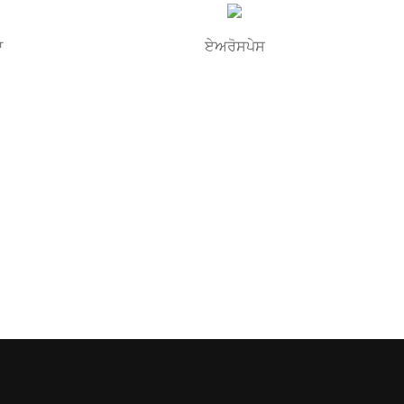
ਆ
ਏਅਰੋਸਪੇਸ