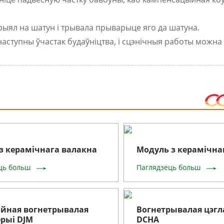
рыял на шатун і трывала прыварыце яго да шатуна.
наступны ўчастак будаўніцтва, і сцэнічныя работы можна
з керамічнага валакна
Модуль з керамічна
ць больш
Паглядзець больш
ыйная вогнетрывалая
Вогнетрывалая цэгл
ерыі DJM
DCHA