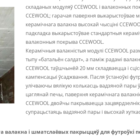
складаных модуляў CCEWOOL і валаконных по
CCEWOOL; гарачая паверхня выкарыстоўвае мо
керамічнага валакна высокай чысціні CCEWOOL
падкладка выкарыстоўвае стандартныя керам
валаконныя покрыва CCEWOOL.
Керамічныя валакністыя модулі CCEWOOL ра
тыпу «батальён салдат», а паміж радамі валак
CCEWOOL таўшчынёй 20 мм складваецца і сціс
кампенсацыі ўсаджвання. Пасля ўстаноўкі футр
улічваючы вялікую колькасць вадзяной пары 
цаглянай печы, паверхня керамічнага валакні
CCEWOOL двойчы пакрываецца зацвярдзелнік
супрацьстаяць вадзяной пары і высокай хуткас
га валакна і шматслаёвых пакрыццяў для футроўкі 