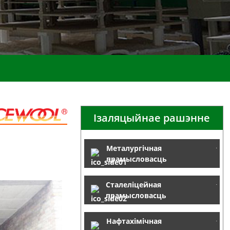
Ізаляцыйнае рашэнне
Металургічная
прамысловасць
Сталеліцейная
прамысловасць
Нафтахімічная