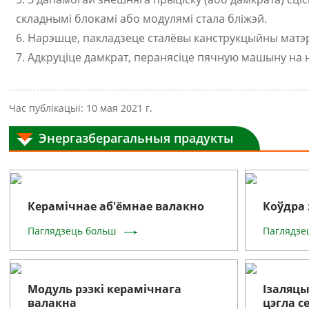
складнымі блокамі або модулямі стала бліжэй.
6. Нарэшце, пакладзеце сталёвы канструкцыйны матэ
7. Адкруціце дамкрат, перанясіце пячную машыну на 
Час публікацыі: 10 мая 2021 г.
Энергазберагальныя прадукты
Керамічнае аб'ёмнае валакно
Коўдра 
Паглядзець больш
Паглядзе
Модуль рэзкі керамічнага
Ізаляц
валакна
цэгла с