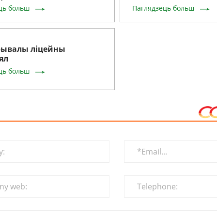
ць больш
Паглядзець больш
рывалы ліцейны
ял
ць больш