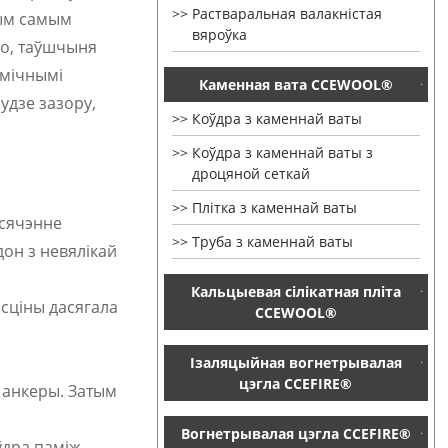
Растваральная валакністая
тым самым
вяроўка
го, таўшчыня
амічнымі
Каменная вата CCEWOOL®
будзе зазору,
Коўдра з каменнай ваты
Коўдра з каменнай ваты з
дроцяной сеткай
Плітка з каменнай ваты
 сячэнне
Труба з каменнай ваты
он з невялікай
Кальцыевая сілікатная пліта
асціны дасягала
CCEWOOL®
Ізаляцыйная вогнетрывалая
цэгла CCEFIRE®
 анкеры. Затым
Вогнетрывалая цэгла CCEFIRE®
ўдра паміж