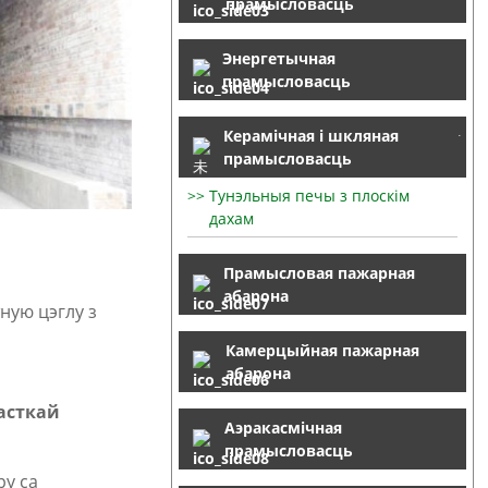
прамысловасць
Энергетычная
прамысловасць
Керамічная і шкляная
прамысловасць
Тунэльныя печы з плоскім
дахам
Прамысловая пажарная
абарона
ную цэглу з
Камерцыйная пажарная
абарона
часткай
Аэракасмічная
прамысловасць
ру са