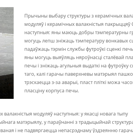
Прычыны выбару структуры з керамічных вал
модуляў і керамічных валакністыя пакрыцця
наступныя: яны маюць добры тэмпературны гр
могуць лепш зніжаць тэмпературу вонкавых с
падаўжаць тэрмін службы футроўкі сценкі печ
яны могуць выяўляць няроўнасці сталёвай пла
печы і зніжаць агульныя выдаткі на футроўку с
таго, калі гарачы паверхневы матэрыял пашк
трэскаецца з-за аварыі, пласт пліткі можа час
пласціну корпуса печы.
валакністыя модуляў наступныя: у якасці новага тыпу
нага матэрыялу, у параўнанні з традыцыйнай структур
саваная і не падвяргаецца непасрэднаму ўздзеянню гара