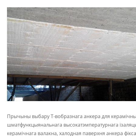
Прычыны выбару Т-вобразнага анкера для керамічных 
шматфункцыянальнага высокатэмпературнага ізаляцый
керамічнага валакна, халодная паверхня анкера фік