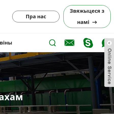
Звяжыцеся з
Пра нас
намі
віны
дахам