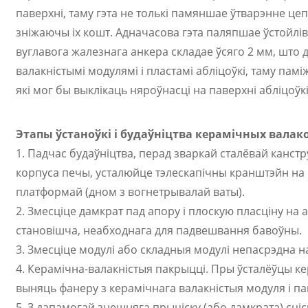
паверхні, таму гэта не толькі памяншае ўтварэнне це
зніжаючы іх кошт. Адначасова гэта паляпшае ўстойліва
вуглавога жалезнага анкера складае ўсяго 2 мм, шт
валакністымі модулямі і пластамі абліцоўкі, таму памі
які мог бы выклікаць няроўнасці на паверхні абліцоўкі
Этапы ўстаноўкі і будаўніцтва керамічных вала
1. Падчас будаўніцтва, перад зваркай сталёвай канс
корпуса печы, усталюйце тэлескапічны кранштэйн на 
платформай (дном з вогнетрывалай ваты).
2. Змесціце дамкрат пад апору і плоскую пласціну на
становішча, неабходнага для падвешвання бавоўны.
3. Змесціце модулі або складныя модулі непасрэдна н
4. Керамічна-валакністыя пакрыцці. Пры ўсталёўцы к
выняць фанеру з керамічнага валакністыя модуля і па
5. З дапамогай знешняга прыціску (або дамкрата) сц