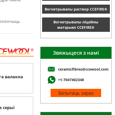
Вогнетрывалы раствор CCEFIRE®
 скончыць.
Вогнетрывалы ліцейны
матэрыял CCEFIRE®
Звяжыцеся з намі
ceramicfibres@ccewool.com
га валакна
+1-7047402348
Запытаць зараз
а серыі