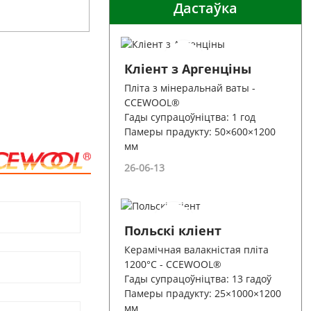
Дастаўка
Кліент з Аргенціны
Пліта з мінеральнай ваты -
CCEWOOL®
Гады супрацоўніцтва: 1 год
Памеры прадукту: 50×600×1200
мм
26-06-13
Польскі кліент
Керамічная валакністая пліта
1200°C - CCEWOOL®
Гады супрацоўніцтва: 13 гадоў
Памеры прадукту: 25×1000×1200
мм