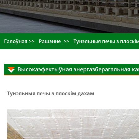
Галоўная
Рашэнне
Тунэльныя печы з плоскі
Высокаэфектыўная энергазберагальная к
Тунэльныя печы з плоскім дахам