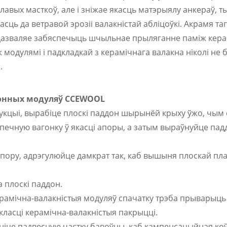
плавых масткоў, але і зніжае якасць матэрыялу анкераў, 
сць да ветравой эрозіі валакністай абліцоўкі. Акрамя та
о дазваляе забяспечыць шчыльнае прыляганне паміж кер
ж модулямі і падкладкай з керамічнага валакна ніколі не 
.
конных модуляў CCEWOOL
трукцыі, вырабіце плоскі паддон шырынёй крыху ўжо, чым
печную вагонку ў якасці апоры, а затым выраўнуйце падд
 апору, адрэгулюйце дамкрат так, каб вышыня плоскай пл
а плоскі паддон.
ерамічна-валакністыя модуляў спачатку трэба прыварыць
класці керамічна-валакністыя пакрыцці.
існіце падвесную частку бавоўны, каб кампенсацыйная ко