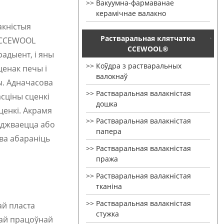
Вакуумна-фармаванае
керамічнае валакно
акністыя
Растваральная клятчатка
ў CCEWOOL
CCEWOOL®
адыент, і яны
Коўдра з растваральных
ценак печы і
валокнаў
ы. Адначасова
Растваральная валакністая
сціны сценкі
дошка
ценкі. Акрамя
Растваральная валакністая
оджваецца або
папера
ова абараніць
Растваральная валакністая
пража
Растваральная валакністая
тканіна
Растваральная валакністая
ай пласта
стужка
чай працоўнай