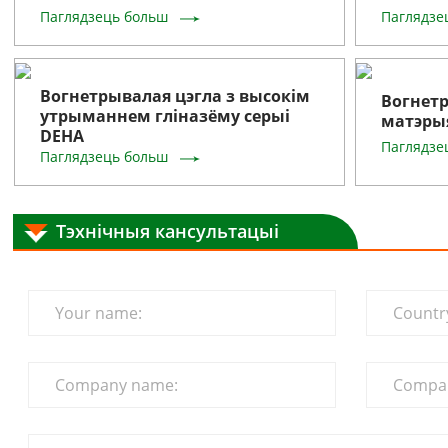
Паглядзець больш
Паглядзе
Вогнетрывалая цэгла з высокім
Вогнет
утрыманнем гліназёму серыі
матэры
DEHA
Паглядзе
Паглядзець больш
Тэхнічныя кансультацыі