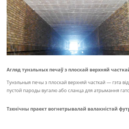
Агляд тунэльных печаў з плоскай верхняй частка
Тунэльныя печы з плоскай верхняй часткай — гэта від
пустой пароды вугалю або сланца для атрымання гат
Тэхнічны праект вогнетрывалай валакністай футр