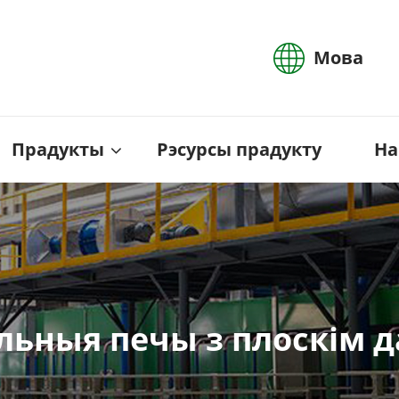
Мова
Прадукты
Рэсурсы прадукту
На
льныя печы з плоскім 