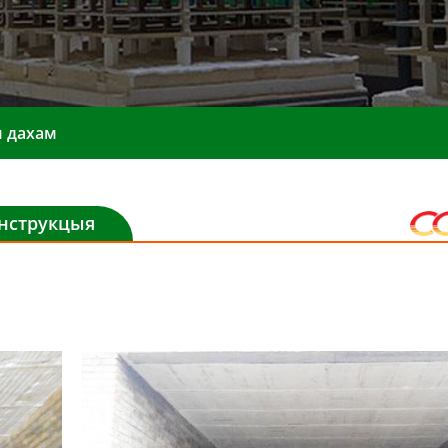
м дахам
анструкцыя