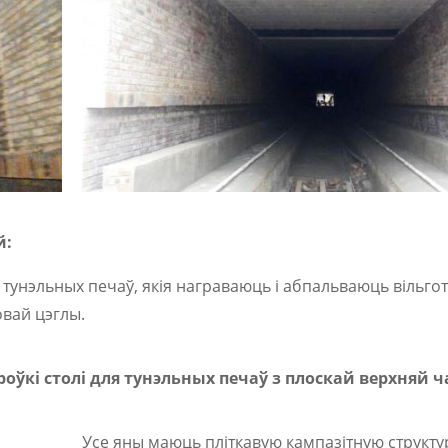
й:
 тунэльных печаў, якія награваюць і абпальваюць вільгот
овай цэглы.
оўкі столі для тунэльных печаў з плоскай верхняй 
Усе яны маюць пліткавую кампазітную структу