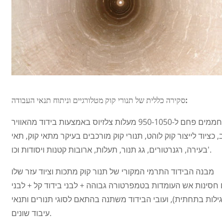
סקירה כללית של תנורי קוק מטלורגיים וניתוח תנאי העבודה:
תנורי קוק הם סוג של ציוד תרמי בעל מבנה מורכב הדורש ייצור רציף לטווח ארוך. הם מחממים פחם ל-950-1050 מעלות צלזיוס באמצעות בידוד מהאוויר
, כציוד לייצור קוק לוהט, תנורי קוק מורכבים בעיקר מתאי קוק, תאי
בעירה, רגנרטורים, גג תנור, תעלות, ארובות קטנות ויסודות וכו'.
מבנה הבידוד התרמי המקורי של תנור קוק מתכות וציוד עזר שלו
 חסינות אש העומדות בטמפרטורה גבוהה + לבני בידוד קל + לבני
ות בתחתית), ועובי הבידוד משתנה בהתאם לסוגי תנורים ותנאי
עיבוד שונים.