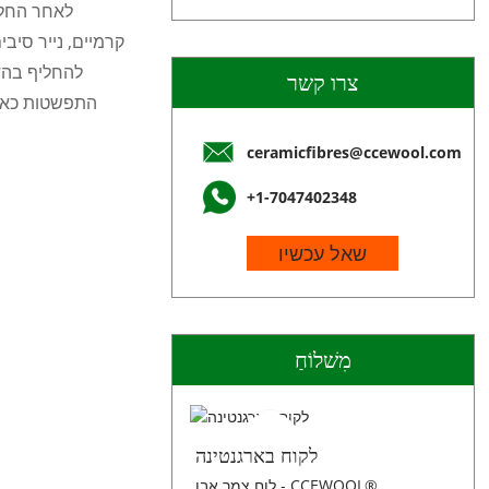
לאחר החלפת
קרמיים, נייר סיב
להחליף בהד
צרו קשר
התפשטות כאטמ
ceramicfibres@ccewool.com
+1-7047402348
שאל עכשיו
מִשׁלוֹחַ
לקוח בארגנטינה
לוח צמר אבן - CCEWOOL®