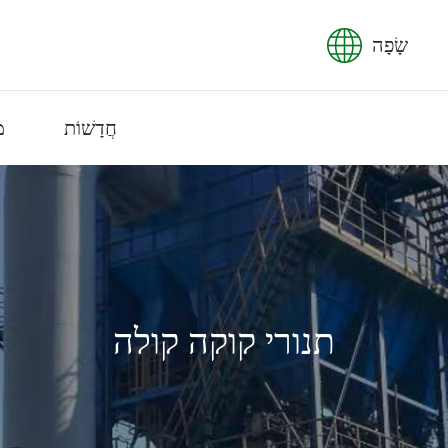
שָׂפָה
חֲדָשׁוֹת
מ
תנורי קוקה קולה