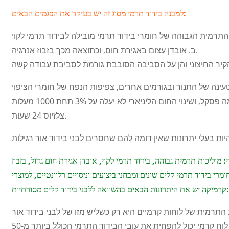
למבנה בידוד תרמי מסוג זה יש בעיקר את הפגמים הבאים:
ב. אובדן עצום באגירת חום, וכתוצאה מכך בזבוז אנרגיה.
עינה של התנור ובגורמים אחרים, צפיפות הנפח של חומרי הציפוי
לא תעלה על 600 ק"ג/מ"ק, חוזק הדחיסה בטמפרטורת החדר לא יפחת מ-0.3-0.4 מגה פסקל, ושינוי החום הליניארי לא יעלה על 3% תחת 1000 מעלות
צלזיוס 24 שעות.
מוליכות תרמית גבוהה, בידוד תרמי לקוי, אובדן אגירת חום גדול, בזבוז
ידוד תרמי קלים שונים ומבחני ביצועים וניסויים רלוונטיים, למוצרי
 יש את היתרונות הבאים בהשוואה ללבני בידוד קלים מסורתיות:
התרמית של לוחות קרמיים היא רק כשליש מזו של לבני בידוד אור
רגילות. כמו כן, באותן נסיבות, כדי להשיג את אותה אפקט בידוד תרמי, השימוש במבנה לוח קרמי יכול להפחית את עובי הבידוד התרמי הכולל ביותר מ-50