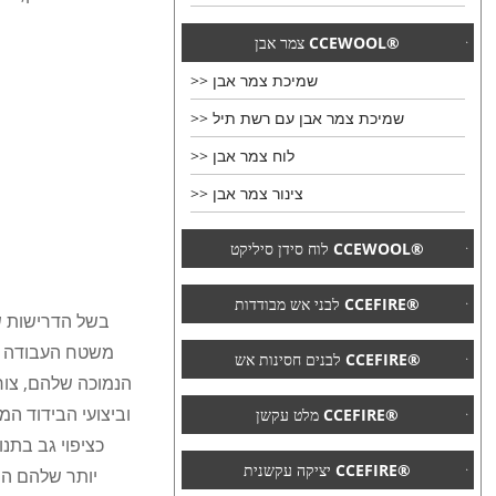
צמר אבן CCEWOOL®
שמיכת צמר אבן
שמיכת צמר אבן עם רשת תיל
לוח צמר אבן
צינור צמר אבן
לוח סידן סיליקט CCEWOOL®
לבני אש מבודדות CCEFIRE®
בשל הדרישות של
משטח העבודה של
לבנים חסינות אש CCEFIRE®
הנמוכה שלהם, צור
וביצועי הבידוד המ
מלט עקשן CCEFIRE®
כציפוי גב בתנ
יציקה עקשנית CCEFIRE®
יותר שלהם הוד