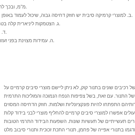
מ"מ, ובכך להפחית באופן משמעותי את אובדן אגירת החום ואת בזבוז האנרגיה.
ב. למוצרי קרמיקה סיבית יש חוזק דחיסה גבוה, שיכול לעמוד באופן מלא בדרישות של ציפוי התנור לחוזק דחיסה של לבני שכבת בידוד.
ג. הצטמקות ליניארית קלה בטמפרטורות גבוהות; עמידות בטמפרטורה גבוהה וחיי שירות ארוכים.
ד. צפיפות נפח קטנה, שיכולה להפחית ביעילות את משקל גוף הכבשן.
ה. עמידות מצוינת בפני זעזועים תרמיים ויכולה לעמוד בשינויי טמפרטורה קרים וחמים במיוחד.
 רכיבים שונים בתנור קוק, לא ניתן ליישם מוצרי סיבים קרמיים על
 התנור. עם זאת, בשל צפיפות הנפח הנמוכה והמוליכות התרמית
ותיהם התפתחו להיות פונקציונליות ושלמות. חוזק הדחיסה המסוים
עולים אפשרו למוצרי סיבים קרמיים להחליף מוצרי לבני בידוד קלות
ורים תעשייתיים של תעשיות שונות. השפעות הבידוד התרמי הטובות
גמו בתנורי אפייה של פחמן, תנורי התכת זכוכית ותנורי סיבוב מלט