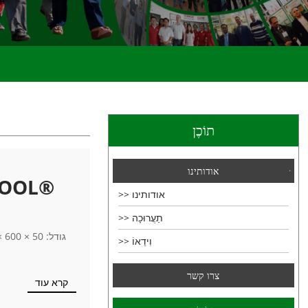
תוֹכֶן
אודותינו
לוח צמר אבן | תמיכה בייצור לפרוי
אודותינו
תַעֲרוּכָה
וִידֵאוֹ
צרו קשר
קרא עוד