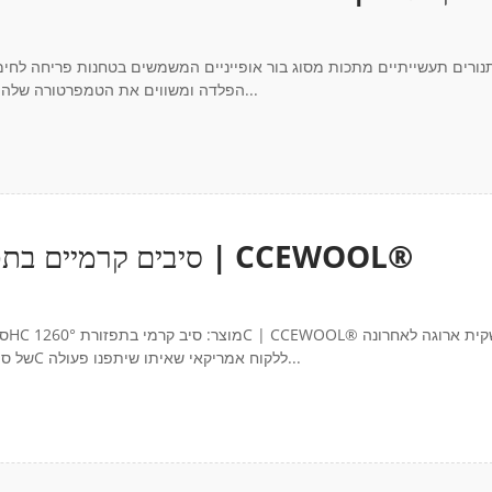
יותר באמצעות חלוקה לאזורים מבניים | EWOOL
תנורים תעשייתיים מתכות מסוג בור אופייניים המשמשים בטחנות פריחה לחי
הפלדה ומשווים את הטמפרטורה שלהם לפני גלגול פירוק. טמפרטורת תא התנור יכולה בדרך כלל להגיע ל-135...
סיבים קרמיים בתפזורת 1260℃| משלוח עולמי לארה"ב | CCEWOOL®
CCEWOOL® שלחה בהצלחה מיכל 1 × 40HC של סיב קרמי בתפזורת 1260°C ללקוח אמריקאי שאיתו שיתפנו פעולה...