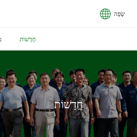
שָׂפָה
חֲדָשׁוֹת
מ
חֲדָשׁוֹת