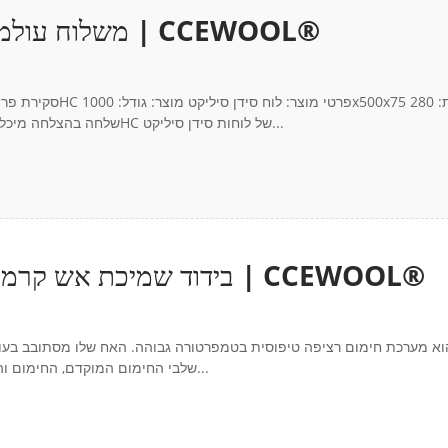
לוח סידן סיליקט 1000°C | משלוח עולמי לבריטניה | CCEWOOL®
ק"ג/מ"ק אריזה: קופסת קרטון + משטח לאחרונה, CCEWOOL® שלחה בהצלחה מיכל 1 × 40HC של לוחות סידן סיליקט...
בידוד שמיכת אש קרמית | אופטימיזציה של ציפוי תנור טבעתי | CCEWOOL®
וא מערכת חימום רציפה טיפוסית בטמפרטורה גבוהה. האח שלו מסתובב בעוד
שלבי החימום המוקדם, החימום וההשריה. קצוות הטעינה והפריקה מחוברים ויוצרים מערכת חימום סגורה...