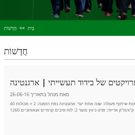
בַּיִת
חֲדָשׁוֹת
חֲדָשׁוֹת
מאת מנהל בתאריך 26-06-16
סקירת פרויקט שנות שיתוף פעולה: שנה אחת יעד: ארגנטינה נפח הזמנה: 2 × מכולות 40HC פרטי מוצר מוצר 1: לוח צמר אבן | CCEWOOL® גודל: 50 × 600 × 1200