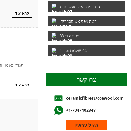
הגנה מפני אש תעשייתית
קרא עוד
הגנה מפני אש מסחרית
תעופה וחלל
כלי שיט/תחבורה
תנורי פעמון ה
צרו קשר
קרא עוד
ceramicfibres@ccewool.com
+1-7047402348
שאל עכשיו