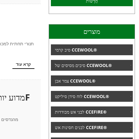
חֲדָשׁוֹת
מוצרים
תנורי תחתית למכונ
סיב קרמי CCEWOOL®
קרא עוד
סיבים מסיסים של CCEWOOL®
צמר אבן CCEWOOL®
לוח סידן סיליקט CCEWOOL®
לבני אש מבודדות CCEFIRE®
מהנדסים ר
לבנים חסינות אש CCEFIRE®