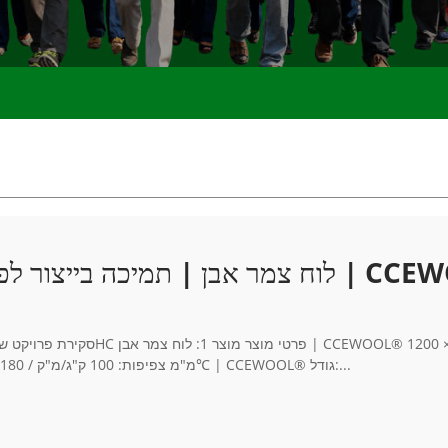
קטים של בידוד תעשייתי | ארגנטינה | CCEWOOL®
מ"מ צפיפות: 100 ק"ג/מ"ק / 180 ק"ג/מ"ק אריזה: סרט כיווץ מוצר 2: לוח סיבים קרמיים אנאורגניים 1260℃ | CCEWOOL® גודל:...