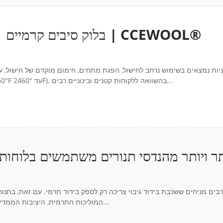
בלוק סיבים קרמיים | עיצוב בידוד אזורי לתנורי תחתית לרכב | CCEWOOL®
יות נמצאים בשימוש נרחב לחישול, הפגת מתחים, חימום מוקדם של חישול, עי
התהליך, טמפרטורות ההפעלה נעות בדרך כלל בין 120°C ל-1350°C (250°F עד 2460°F). בהשוואה ללקוחות קטנים ובינוניים רבים...
בים מניחים ששכבת בידוד גיבוי צריכה רק לספק בידוד תרמי. עם זאת, בתנ
המוליכות התרמית, היציבות הממדית והתנהגות ההתכווצות ארוכת הטווח של שכבת הגיבוי עלולות להשפיע...