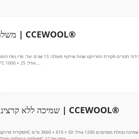
לוח סיב קרמי 1260°C | משלוח עולמי לפרו | CCEWOOL®
מכולות 40HC פרטי מוצר מוצר: לוח סיבים קרמיים CCEWOOL® 1260°C גודל: 25 × 1000 ...
שמיכה ללא קרצינוגנים 1200 | משלוח עולמי לאוסטרליה | CCEWOOL®
צפיפות: 128 ק"ג/מ"ק אריזה: קופסת קרטון לאחרונה, CCEWOOL® שלחה בהצלחה מיכל 40HC אחד של 12...