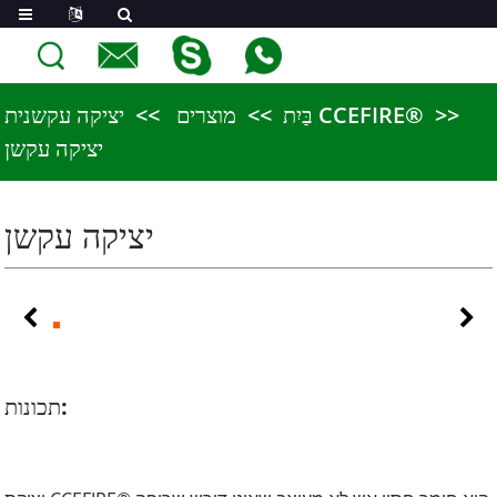
יציקה עקשנית CCEFIRE®
בַּיִת
מוצרים
יציקה עקשן
יציקה עקשן
תכונות: