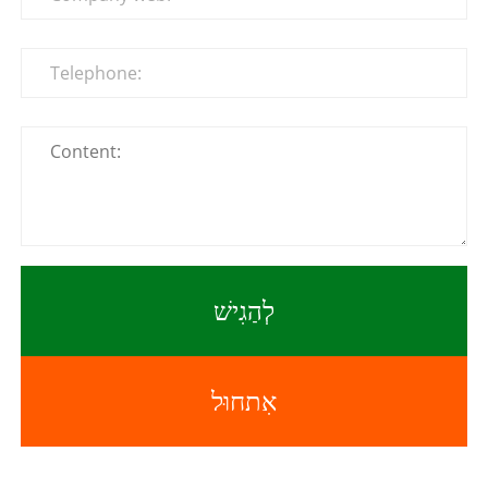
לְהַגִישׁ
אִתחוּל