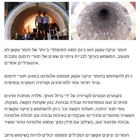
חומר יציקה עקשן הוא כיום הסוג הפופולרי ביותר של חומר עקשן לא
מעוצב, המשמש בעיקר לבניית ציפויים שונים של תנורי חימום ומבנים
אינטגרליים אחרים.
ניתן להשתמש בחומר יציקה עקשן מצמנט אלומינט במגוון תנורי חימום
וציוד תרמי אחר ללא סיגים וקורוזיה חומצית ובסיסית.
בקטעים הנוטים לקורוזיה על ידי ברזל מותך, פלדה מותכת וסיגים
מותכים ועם טמפרטורות עבודה גבוהות, כגון שקתות הקשה, מצקות,
גופי תנור התכה, תעלות הקשה וכו', ניתן להשתמש ביציקה עקשנית
העשויה מחומרים גרגיריים ואבקתיים באיכות גבוהה עם תכולת אלומינה
גבוהה וסינטור טוב, בשילוב עם סידן נמוך וצמנט אלומינה טהור ועשיר.
חומרים יציקים עקשניים המכילים פוספט יכולים להיות בשימוש נרחב