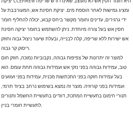
יציקת CCEFIRE®‎ היא חומר חסין אש לא מעוצב שאינו דורש שריפה
ומציג גמישות לאחר הוספת מים. יציקת חסינת אש, המעורבבת על
ידי גרגירים, עדינים וחומר מקשר ביחס קבוע, יכולה להחליף חומר
חסין אש בעל צורה מיוחדת. ניתן להשתמש בחומר יציקה חסינת
אש ישירות ללא שריפה, קלה לבנייה, ובעלת שיעור ניצול גבוה וחוזק
ריסוק קר גבוה.
למוצר זה יתרונות של צפיפות גבוהה, נקבוביות נמוכה, חוזק חום
טוב, עמידות גבוהה בפני נזקי אש ועמידות גבוהה תחת עומס. הוא
בעל עמידות חזקה בפני התכתשות מכנית, עמידות בפני זעזועים
ועמידות בפני קורוזיה. מוצר זה נמצא בשימוש נרחב בציוד תרמי,
תנורי חימום בתעשיית המתכת, דוודים בתעשיית החשמל ותנורים
לתעשיית חומרי בניין.