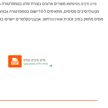
סרט סיבים מסיס
הוא מוצרים ארוגים בצורת סרט בטמפרטורה ג
מ
מְעוּלֶה
סיבים מסיסים, מתאימים ל-1
0
מסיס מחוזק בסיב זכוכית או
אינקונל
חוט. א
מְעַטִים
קלסרים יישרפו בט
סרט סיבים מסיס
הורד גיליון נתונים טכני