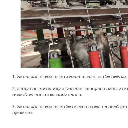
2. עובי הזכוכית קובע את החוזק, וחומר חוטי הפלדה קובע את עמידות הקורוזיה. CCEWOOL מוסיפה חומרי חיזוק שונים, כגון סיבי זכוכית וחוטי סגסוגת עמידים בחום, כדי להבטיח את איכות חגורות הסיבים הקרמיים
בהתאם לטמפרטורות ותנאי פעולה שונים.
3. ניתן לצפות את השכבה החיצונית של חגורות הסיבים המסיסים של CCEWOOL ב-PTFE, סיליקה ג'ל, ורמיקוליט, גרפיט וחומרים אחרים כציפוי בידוד חום כדי לשפר את חוזק המתיחה, עמידותן בפני שחיקה ועמידותן
בפני שחיקה.