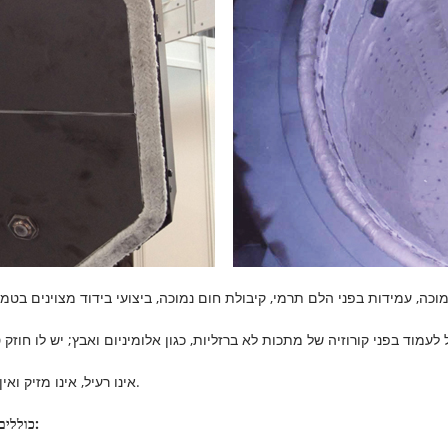
סרט הסיבים המסיס של CCEWOOL אינו רעיל, אינו מזיק ואין לו השפעות שליליות על הסביבה.
לאור היתרונות הנ"ל, היישומים של סרט הסיבים המסיס של CCEWOOL כוללים: