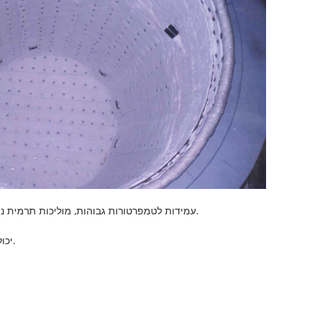
לסרט הסיבים המסיס CCEWOOL עמידות לטמפרטורות גבוהות, מוליכות תרמית נמוכה, עמידות בפני הלם תרמי, קיבולת חום נמוכה, ביצועי בידוד מצוינים בטמפרטורות גבוהות וחיי שירות ארוכים.
סרט סיבים מסיסים של CCEWOOL יכול לעמוד בפני קורוזיה של מתכות לא ברזליות, כגון אלומיניום ואבץ; יש לו חוזק טוב בטמפרטורות נמוכות וגבוהות.