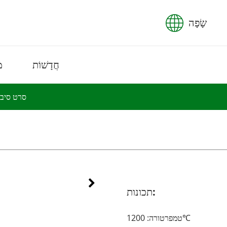
שָׂפָה
חֲדָשׁוֹת
מ
סרט סיבי
תכונות:
טמפרטורה: 1200
℃