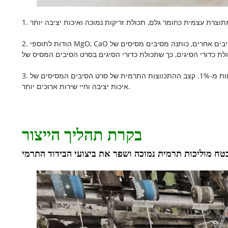
2. הודות לתוספי MgO, CaO ומרכיבים אחרים, כותנה מסיבים מסיסים של CCEWOOL יכולה להרחיב את טווח הצמיגות של יצירת הסיבים, לשפר את תנאי יצירת הסיבים, לשפר את קצב יצירת הסיבים ואת גמישות
3. באמצעות בקרה קפדנית בכל שלב, הפחתנו את תכולת הטומאה של חומרי הגלם לפחות מ-1%. קצב ההתכווצות התרמית של סרט הסיבים המסיסים של CCEWOOL נמוך מ-3% ב-1230 מעלות צלזיוס, ויש להם
איכות יציבה וחיי שירות ארוכים יותר.
בקרת תהליך הייצור
טח מוליכות תרמית נמוכה ושפר את ביצועי הבידוד התרמי