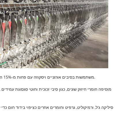
1. סוג הסיבים האורגניים קובע את הגמישות של חגורות סיבים מסיסים. חגורות הסיבים המסיסים של CCEWOOL משתמשות בסיבים אורגניים ויסקוזה עם פחות מ-15% הפסד בהצתה וגמישות חזקה יותר.