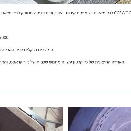
ת ייעודי, ודוח בדיקה מסופק לפני יציאת המוצרים מהמפעל כדי להבטיח את איכות הייצוא של כל משלוח של CCEWOOL.
3. הייצור מתבצע אך ורק בהתאם להסמכ
4. המוצרים נשקלים לפני האריזה כדי להבטיח שהמשקל בפועל של גליל בודד גדול מהמשקל התאורטי.
5. האריזה החיצונית של כל קרטון עשויה מחמש שכבות של נייר קראפט, והאריזה הפנימית היא שקית ניילון, המתאימה להובלה למרחקים ארוכים.