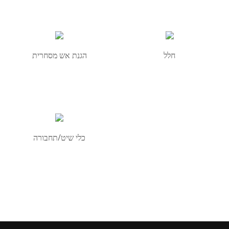
חלל
הגנת אש מסחרית
כלי שיט/תחבורה