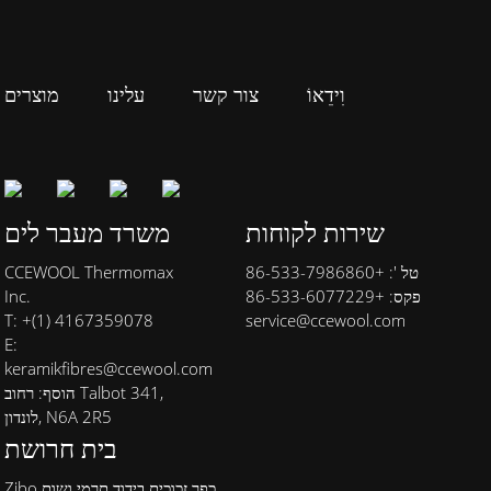
וִידֵאוֹ
צור קשר
עלינו
מוצרים
שירות לקוחות
משרד מעבר לים
טל ': +86-533-7986860
CCEWOOL Thermomax
פקס: +86-533-6077229
Inc.
T: +(1) 4167359078
service@ccewool.com
E:
keramikfibres@ccewool.com
הוסף: רחוב Talbot 341,
לונדון, N6A 2R5
בית חרושת
Zibo כפר זכוכית בידוד תרמי ושות