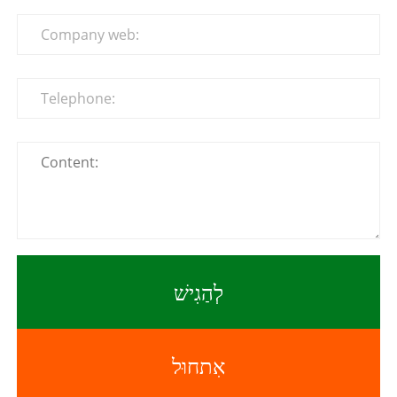
לְהַגִישׁ
אִתחוּל