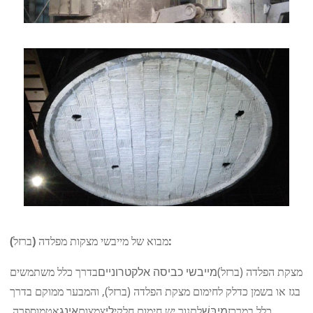
מבוא של מייבשי מצקות מפלדה (ברזל):
מצקת הפלדה (ברזל)
מייבשי כביסה אלקטרוניים
בדרך כלל משתמשים
בגז או בשמן כדלק לחימום מצקת הפלדה (ברזל), והמבער ממוקם בדרך
כלל במרכז
מְיַבֵּשׁ
לתנור יש חימום חלקי
לי
צמצום
אינג
אטמוספרה,