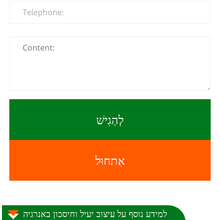
לְהַגִישׁ
אִתחוּל
למידע נוסף על עיצוב יעיל וחיסכון באנרגיה