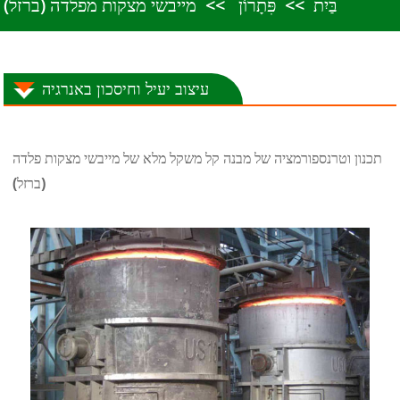
בַּיִת
פִּתָרוֹן
מייבשי מצקות מפלדה (ברזל)
עיצוב יעיל וחיסכון באנרגיה
תכנון וטרנספורמציה של מבנה קל משקל מלא של מייבשי מצקות פלדה
(ברזל)