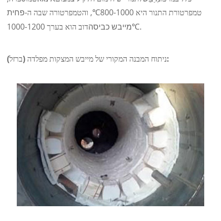
טמפרטורת התנור היא 800-1000
, והטמפרטורה שבה ה-
פחית
℃
.
מייבש כביסה
דוב הוא בערך 1000-1200
℃
ניתוח המבנה המקורי של מייבש המצקות מפלדה (ברזל):